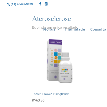
(11) 96428-9429
Aterosclerose
Exibindo um único resultado
Florais
Imunidade
Consulta 
Tônico Flower Fisioquantic
R$
63,80