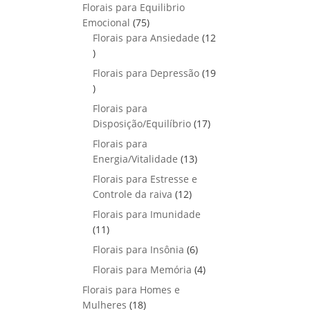
p
o
Florais para Equilibrio
t
d
r
s
7
Emocional
75
o
u
o
5
Florais para Ansiedade
s
12
t
d
1
p
o
u
2
r
Florais para Depressão
s
19
t
p
o
1
o
r
d
9
Florais para
s
o
u
p
1
Disposição/Equilíbrio
17
d
t
r
7
u
Florais para
o
o
p
1
t
Energia/Vitalidade
s
13
d
r
3
o
u
Florais para Estresse e
o
p
s
1
t
Controle da raiva
12
d
r
2
o
Florais para Imunidade
u
o
p
s
1
11
t
d
r
1
o
6
Florais para Insônia
6
u
o
p
s
p
t
4
Florais para Memória
d
4
r
r
o
p
u
Florais para Homes e
o
o
s
r
t
1
Mulheres
d
18
d