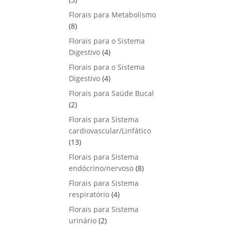
u
o
p
s
Florais para Metabolismo
t
d
r
8
8
o
u
o
p
s
Florais para o Sistema
t
d
r
4
Digestivo
4
o
u
o
p
s
Florais para o Sistema
t
d
r
4
Digestivo
o
4
u
o
p
s
Florais para Saúde Bucal
t
d
r
2
2
o
u
o
p
s
Florais para Sistema
t
d
r
cardiovascular/Linfático
o
u
o
1
13
s
t
d
3
Florais para Sistema
o
u
p
8
endócrino/nervoso
s
8
t
r
p
Florais para Sistema
o
o
r
4
respiratório
s
4
d
o
p
Florais para Sistema
u
d
r
2
urinário
t
2
u
o