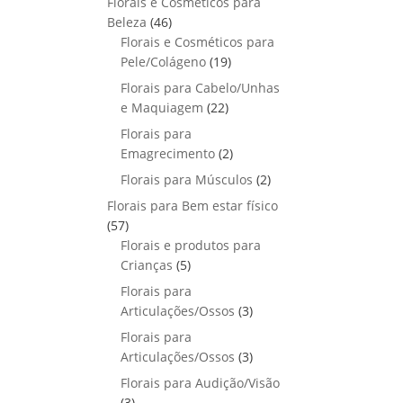
Florais e Cosméticos para
o
s
s
r
o
p
u
4
Beleza
46
d
o
r
t
6
Florais e Cosméticos para
u
d
o
o
p
1
Pele/Colágeno
t
19
u
d
s
r
9
o
Florais para Cabelo/Unhas
t
u
o
p
s
2
e Maquiagem
o
22
t
d
r
2
s
Florais para
o
u
o
p
2
Emagrecimento
s
2
t
d
r
p
2
Florais para Músculos
o
u
2
o
r
p
s
t
Florais para Bem estar físico
d
o
r
o
5
57
u
d
o
s
7
Florais e produtos para
t
u
d
p
5
Crianças
5
o
t
u
r
p
s
Florais para
o
t
o
r
3
Articulações/Ossos
s
3
o
d
o
p
Florais para
s
u
d
r
3
Articulações/Ossos
3
t
u
o
p
Florais para Audição/Visão
o
t
d
r
3
s
3
o