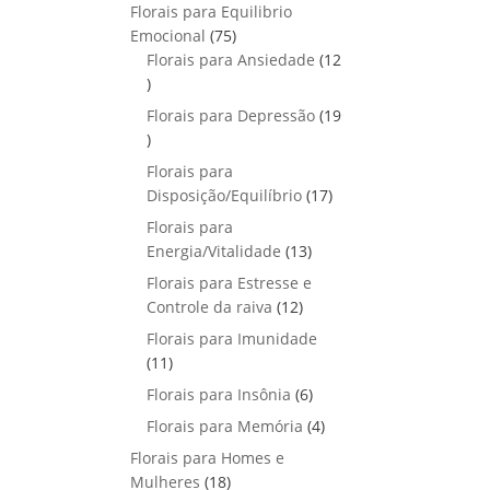
p
o
Florais para Equilibrio
t
d
r
s
7
Emocional
75
o
u
o
5
Florais para Ansiedade
s
12
t
d
1
p
o
u
2
r
Florais para Depressão
s
19
t
p
o
1
o
r
d
9
Florais para
s
o
u
p
1
Disposição/Equilíbrio
17
d
t
r
7
u
Florais para
o
o
p
1
t
Energia/Vitalidade
s
13
d
r
3
o
u
Florais para Estresse e
o
p
s
1
t
Controle da raiva
12
d
r
2
o
Florais para Imunidade
u
o
p
s
1
11
t
d
r
1
o
6
Florais para Insônia
6
u
o
p
s
p
t
4
Florais para Memória
d
4
r
r
o
p
u
Florais para Homes e
o
o
s
r
t
1
Mulheres
d
18
d