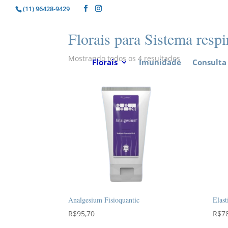
(11) 96428-9429
Florais para Sistema respi
Mostrando todos os 4 resultados
Florais
Imunidade
Consulta 
Analgesium Fisioquantic
Elast
R$
95,70
R$
7