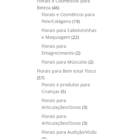
Florais e Cosméticos para
o
s
s
r
o
p
u
4
Beleza
46
d
o
r
t
6
Florais e Cosméticos para
u
d
o
o
p
1
Pele/Colágeno
t
19
u
d
s
r
9
o
Florais para Cabelo/Unhas
t
u
o
p
s
2
e Maquiagem
o
22
t
d
r
2
s
Florais para
o
u
o
p
2
Emagrecimento
s
2
t
d
r
p
2
Florais para Músculos
o
u
2
o
r
p
s
t
Florais para Bem estar físico
d
o
r
o
5
57
u
d
o
s
7
Florais e produtos para
t
u
d
p
5
Crianças
5
o
t
u
r
p
s
Florais para
o
t
o
r
3
Articulações/Ossos
s
3
o
d
o
p
Florais para
s
u
d
r
3
Articulações/Ossos
3
t
u
o
p
Florais para Audição/Visão
o
t
d
r
3
s
3
o