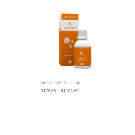
Respirium Fisioquantic
Faixa
R$
78,65
–
R$
101,20
de
preço:
R$78,65
através
R$101,20