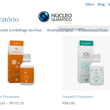
Sobre
Blog
ratório
com o Irdólogo on-line
Aromaterapia
Vitaminas/Chás
is Fisioquantic
Gargantil Fisioquântic
Faixa
8,65
–
R$
101,20
R$
63,80
de