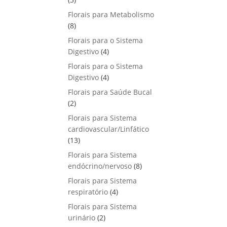
u
o
p
s
Florais para Metabolismo
t
d
r
8
8
o
u
o
p
s
Florais para o Sistema
t
d
r
4
Digestivo
4
o
u
o
p
s
Florais para o Sistema
t
d
r
4
Digestivo
o
4
u
o
p
s
Florais para Saúde Bucal
t
d
r
2
2
o
u
o
p
s
Florais para Sistema
t
d
r
cardiovascular/Linfático
o
u
o
1
13
s
t
d
3
Florais para Sistema
o
u
p
8
endócrino/nervoso
s
8
t
r
p
Florais para Sistema
o
o
r
4
respiratório
s
4
d
o
p
Florais para Sistema
u
d
r
2
urinário
t
2
u
o