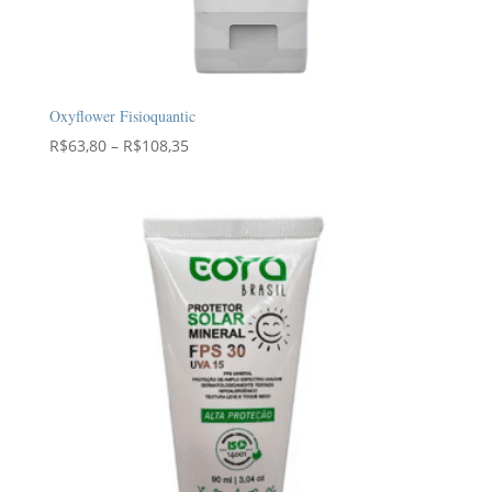
Oxyflower Fisioquantic
Faixa
R$
63,80
–
R$
108,35
de
preço:
R$63,80
através
R$108,35