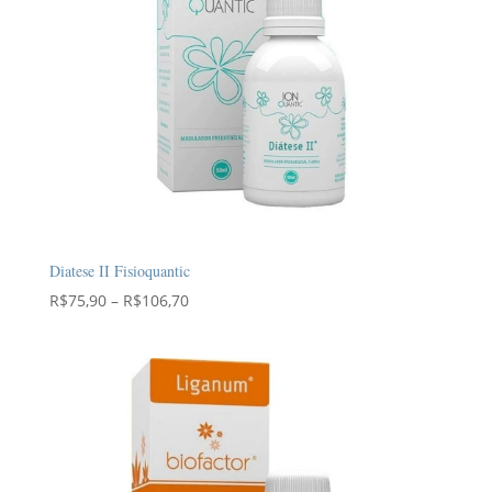
Diatese II Fisioquantic
Faixa
R$
75,90
–
R$
106,70
de
preço:
R$75,90
através
R$106,70