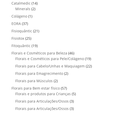
p
d
1
Catalmedic
14
d
r
r
u
2
4
Minerals
2
u
o
o
t
p
p
t
1
Colágeno
1
d
d
o
r
r
o
p
u
3
EORA
37
u
s
o
o
r
t
7
t
2
Fisioquântic
d
21
d
o
o
p
o
1
u
u
2
Fisiotox
25
d
s
r
p
t
t
5
u
1
Fitoquântic
o
19
r
o
o
p
t
9
d
4
Florais e Cosméticos para Beleza
o
46
s
s
r
o
p
u
6
1
Florais e Cosméticos para Pele/Colágeno
d
19
o
r
t
p
9
u
2
Florais para Cabelo/Unhas e Maquiagem
d
22
o
o
r
p
t
2
u
2
Florais para Emagrecimento
d
2
s
o
r
o
p
t
p
u
2
Florais para Músculos
2
d
o
s
r
o
r
t
p
u
d
5
Florais para Bem estar físico
57
o
s
o
o
r
t
u
7
5
Florais e produtos para Crianças
5
d
d
s
o
o
t
p
p
u
3
Florais para Articulações/Ossos
u
3
d
s
o
r
r
t
p
t
3
Florais para Articulações/Ossos
u
3
s
o
o
o
r
o
p