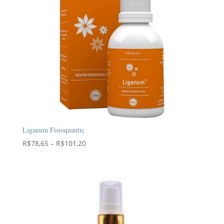
Liganum Fisioquantic
Faixa
R$
78,65
–
R$
101,20
de
preço:
R$78,65
através
R$101,20