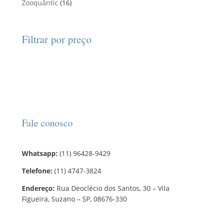
1
Zooquântic
d
16
r
o
o
r
u
6
u
o
s
s
o
t
p
t
d
d
o
r
o
Filtrar por preço
u
u
s
o
s
t
t
d
o
o
u
s
t
o
s
Fale conosco
Whatsapp:
(11) 96428-9429
Telefone:
(11) 4747-3824
Endereço:
Rua Deoclécio dos Santos, 30 – Vila
Figueira, Suzano – SP, 08676-330