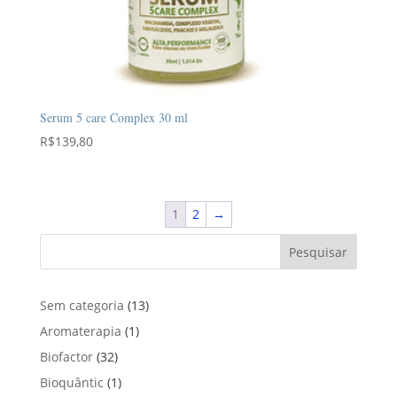
Serum 5 care Complex 30 ml
R$
139,80
1
2
→
Pesquisar
1
Sem categoria
13
3
1
Aromaterapia
1
p
p
3
Biofactor
32
r
r
2
1
Bioquântic
1
o
o
p