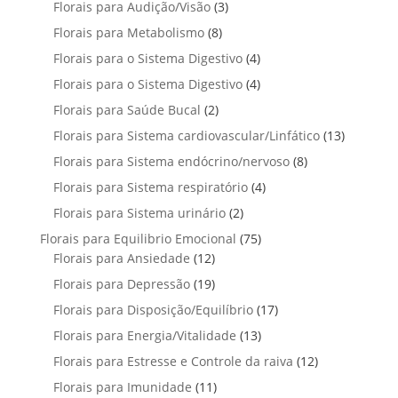
t
3
Florais para Audição/Visão
3
d
d
s
o
s
r
o
p
u
u
8
Florais para Metabolismo
8
d
o
s
r
t
t
p
u
4
Florais para o Sistema Digestivo
4
d
o
o
o
r
t
p
u
4
Florais para o Sistema Digestivo
d
4
s
s
o
o
r
t
p
u
2
Florais para Saúde Bucal
2
d
s
o
o
r
t
p
u
1
Florais para Sistema cardiovascular/Linfático
d
13
s
o
o
r
t
3
u
8
Florais para Sistema endócrino/nervoso
d
8
s
o
o
p
t
p
u
4
Florais para Sistema respiratório
d
4
s
r
o
r
t
p
u
2
Florais para Sistema urinário
2
o
s
o
o
r
t
p
d
7
Florais para Equilibrio Emocional
75
d
s
o
o
r
u
1
5
Florais para Ansiedade
12
u
d
s
o
t
2
p
t
1
Florais para Depressão
19
u
d
o
p
r
o
9
t
1
Florais para Disposição/Equilíbrio
u
17
s
r
o
s
p
o
7
t
1
Florais para Energia/Vitalidade
o
13
d
r
s
p
o
3
d
u
1
Florais para Estresse e Controle da raiva
o
12
r
s
p
u
t
2
d
1
Florais para Imunidade
11
o
r
t
o