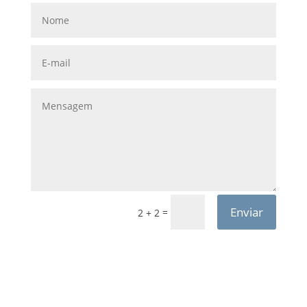
Enviar
=
2 + 2