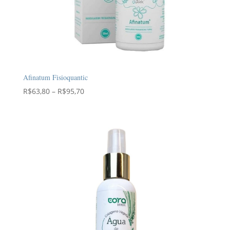
Afinatum Fisioquantic
Faixa
R$
63,80
–
R$
95,70
de
preço:
R$63,80
através
R$95,70