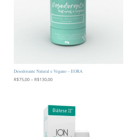
Desodorante Natural e Vegano – EORA
Faixa
R$
75,00
–
R$
130,00
de
preço:
R$75,00
através
R$130,00