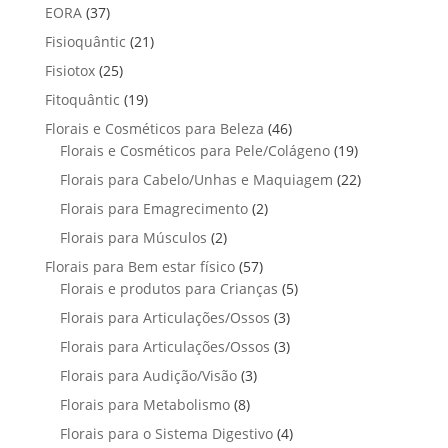
p
u
3
EORA
37
u
s
o
o
r
t
7
t
2
Fisioquântic
d
21
d
o
o
p
o
1
u
u
2
Fisiotox
25
d
s
r
p
t
t
5
u
1
Fitoquântic
o
19
r
o
o
p
t
9
d
4
Florais e Cosméticos para Beleza
o
46
s
s
r
o
p
u
6
1
Florais e Cosméticos para Pele/Colágeno
d
19
o
r
t
p
9
u
2
Florais para Cabelo/Unhas e Maquiagem
d
22
o
o
r
p
t
2
u
2
Florais para Emagrecimento
d
2
s
o
r
o
p
t
p
u
2
Florais para Músculos
2
d
o
s
r
o
r
t
p
u
d
5
Florais para Bem estar físico
57
o
s
o
o
r
t
u
7
5
Florais e produtos para Crianças
5
d
d
s
o
o
t
p
p
u
3
Florais para Articulações/Ossos
u
3
d
s
o
r
r
t
p
t
3
Florais para Articulações/Ossos
u
3
s
o
o
o
r
o
p
t
3
Florais para Audição/Visão
3
d
d
s
o
s
r
o
p
u
u
8
Florais para Metabolismo
8
d
o
s
r
t
t
p
u
4
Florais para o Sistema Digestivo
4
d
o
o
o
r