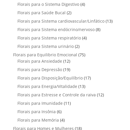
t
p
u
4
Florais para o Sistema Digestivo
d
4
s
s
o
o
r
t
p
u
2
Florais para Saúde Bucal
2
d
s
o
o
r
t
p
u
1
Florais para Sistema cardiovascular/Linfático
d
13
s
o
o
r
t
3
u
8
Florais para Sistema endócrino/nervoso
d
8
s
o
o
p
t
p
u
4
Florais para Sistema respiratório
d
4
s
r
o
r
t
p
u
2
Florais para Sistema urinário
2
o
s
o
o
r
t
p
d
7
Florais para Equilibrio Emocional
75
d
s
o
o
r
u
1
5
Florais para Ansiedade
12
u
d
s
o
t
2
p
t
1
Florais para Depressão
19
u
d
o
p
r
o
9
t
1
Florais para Disposição/Equilíbrio
u
17
s
r
o
s
p
o
7
t
1
Florais para Energia/Vitalidade
o
13
d
r
s
p
o
3
d
u
1
Florais para Estresse e Controle da raiva
o
12
r
s
p
u
t
2
d
1
Florais para Imunidade
11
o
r
t
o
p
u
1
d
6
Florais para Insônia
6
o
o
s
r
t
p
u
p
d
s
4
Florais para Memória
4
o
o
r
t
r
u
p
d
s
1
Florais para Homes e Mulheres
o
18
o