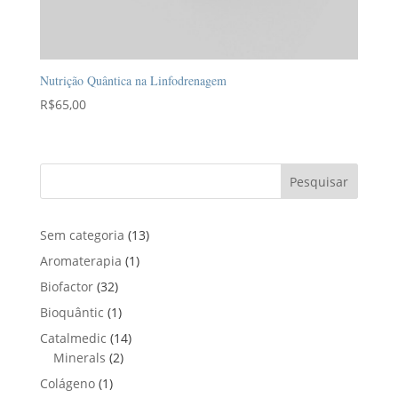
Nutrição Quântica na Linfodrenagem
R$
65,00
Pesquisar
1
Sem categoria
13
3
1
Aromaterapia
1
p
p
3
Biofactor
32
r
r
2
1
Bioquântic
1
o
o
p
p
d
1
Catalmedic
14
d
r
r
u
2
4
Minerals
2
u
o
o
t
p
p
t
1
Colágeno
1
d
d
o
r
r
o