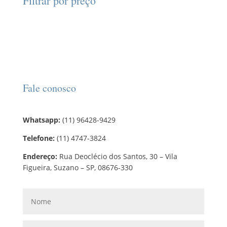
Filtrar por preço
u
s
o
s
t
t
d
o
o
u
s
t
o
s
Fale conosco
Whatsapp:
(11) 96428-9429
Telefone:
(11) 4747-3824
Endereço:
Rua Deoclécio dos Santos, 30 – Vila
Figueira, Suzano – SP, 08676-330