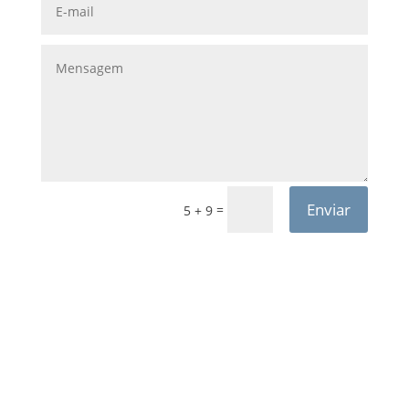
Enviar
=
5 + 9