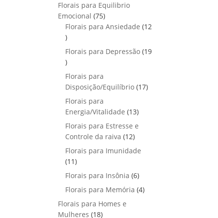
p
o
Florais para Equilibrio
t
d
r
s
7
Emocional
75
o
u
o
5
Florais para Ansiedade
s
12
t
d
1
p
o
u
2
r
Florais para Depressão
s
19
t
p
o
1
o
r
d
9
Florais para
s
o
u
p
1
Disposição/Equilíbrio
17
d
t
r
7
u
Florais para
o
o
p
1
t
Energia/Vitalidade
s
13
d
r
3
o
u
Florais para Estresse e
o
p
s
1
t
Controle da raiva
12
d
r
2
o
Florais para Imunidade
u
o
p
s
1
11
t
d
r
1
o
6
Florais para Insônia
6
u
o
p
s
p
t
4
Florais para Memória
d
4
r
r
o
p
u
Florais para Homes e
o
o
s
r
t
1
Mulheres
d
18
d