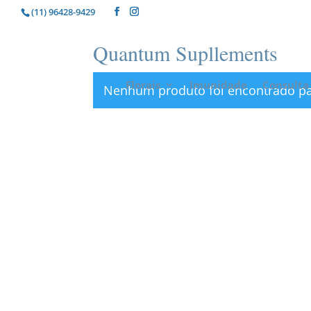
(11) 96428-9429
Quantum Supllements
Florais
Imunidade
Consulta 
Nenhum produto foi encontrado par