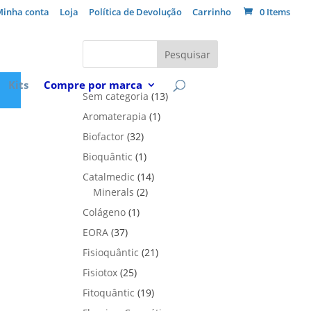
Minha conta
Loja
Política de Devolução
Carrinho
0 Items
Pesquisar
Kits
Compre por marca
1
Sem categoria
13
3
1
Aromaterapia
1
p
p
3
Biofactor
32
r
r
2
1
Bioquântic
1
o
o
p
p
d
1
Catalmedic
14
d
r
r
u
2
4
Minerals
2
u
o
o
t
p
p
t
1
Colágeno
1
d
d
o
r
r
o
p
u
3
EORA
37
u
s
o
o
r
t
7
t
2
Fisioquântic
d
21
d
o
o
p
o
1
u
u
2
Fisiotox
25
d
s
r
p
t
t
5
u
1
Fitoquântic
o
19
r
o
o
p
t
9
d