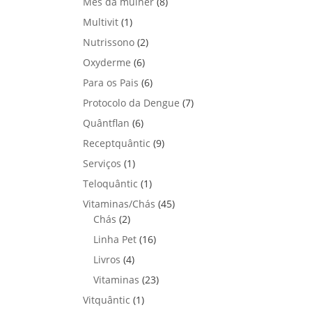
8
Mês da mulher
d
8
s
o
t
p
u
p
u
1
Multivit
1
d
o
r
t
r
t
p
u
s
2
Nutrissono
2
o
o
o
o
r
t
p
d
s
6
Oxyderme
6
d
s
o
o
r
u
p
u
6
Para os Pais
d
6
s
o
t
r
t
p
u
7
Protocolo da Dengue
d
7
o
o
o
r
t
p
u
s
6
Quântflan
6
d
s
o
o
r
t
p
u
9
Receptquântic
d
9
o
o
r
t
p
u
1
Serviços
1
d
s
o
o
r
t
p
u
1
Teloquântic
d
1
s
o
o
r
t
p
u
4
Vitaminas/Chás
d
45
s
o
o
r
t
2
5
Chás
2
u
d
s
o
o
p
p
t
1
Linha Pet
u
16
d
s
r
r
o
6
t
4
Livros
4
u
o
o
s
p
o
p
t
2
Vitaminas
d
23
d
r
r
o
3
u
u
1
Vitquântic
1
o
o
p
t
t