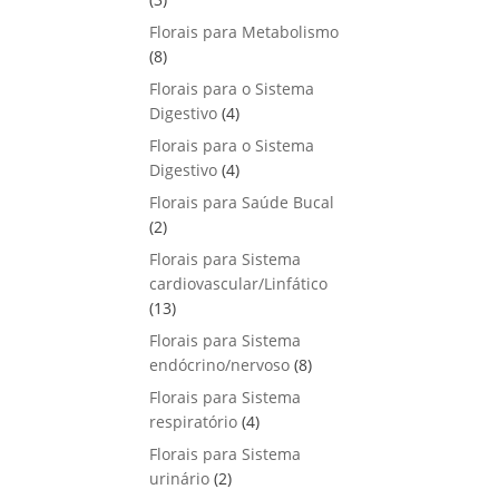
u
o
p
s
Florais para Metabolismo
t
d
r
8
8
o
u
o
p
s
Florais para o Sistema
t
d
r
4
Digestivo
4
o
u
o
p
s
Florais para o Sistema
t
d
r
4
Digestivo
o
4
u
o
p
s
Florais para Saúde Bucal
t
d
r
2
2
o
u
o
p
s
Florais para Sistema
t
d
r
cardiovascular/Linfático
o
u
o
1
13
s
t
d
3
Florais para Sistema
o
u
p
8
endócrino/nervoso
s
8
t
r
p
Florais para Sistema
o
o
r
4
respiratório
s
4
d
o
p
Florais para Sistema
u
d
r
2
urinário
t
2
u
o