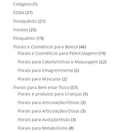
p
p
t
1
Colágeno
1
d
d
o
r
r
o
p
u
3
EORA
37
u
s
o
o
r
t
7
t
2
Fisioquântic
d
21
d
o
o
p
o
1
u
u
2
Fisiotox
25
d
s
r
p
t
t
5
u
1
Fitoquântic
o
19
r
o
o
p
t
9
d
4
Florais e Cosméticos para Beleza
o
46
s
s
r
o
p
u
6
1
Florais e Cosméticos para Pele/Colágeno
d
19
o
r
t
p
9
u
2
Florais para Cabelo/Unhas e Maquiagem
d
22
o
o
r
p
t
2
u
2
Florais para Emagrecimento
d
2
s
o
r
o
p
t
p
u
2
Florais para Músculos
2
d
o
s
r
o
r
t
p
u
d
5
Florais para Bem estar físico
57
o
s
o
o
r
t
u
7
5
Florais e produtos para Crianças
5
d
d
s
o
o
t
p
p
u
3
Florais para Articulações/Ossos
u
3
d
s
o
r
r
t
p
t
3
Florais para Articulações/Ossos
u
3
s
o
o
o
r
o
p
t
3
Florais para Audição/Visão
3
d
d
s
o
s
r
o
p
u
u
8
Florais para Metabolismo
8
d
o
s