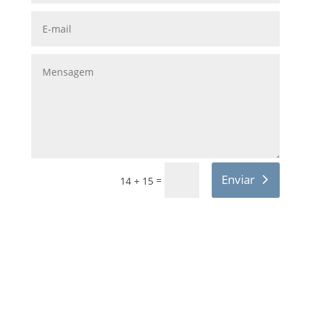
Enviar
=
14 + 15