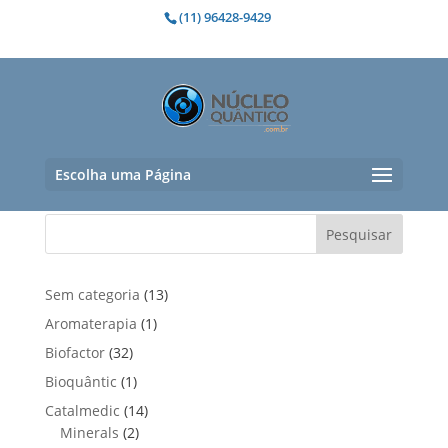
(11) 96428-9429
Cápsulas
Nenhum produto foi encontrado para
a sua seleção.
Escolha uma Página
Pesquisar
1
Sem categoria
13
3
1
Aromaterapia
1
p
p
3
Biofactor
32
r
r
2
1
Bioquântic
1
o
o
p
p
d
1
Catalmedic
14
d
r
r
u
2
4
Minerals
2
u
o
o
t