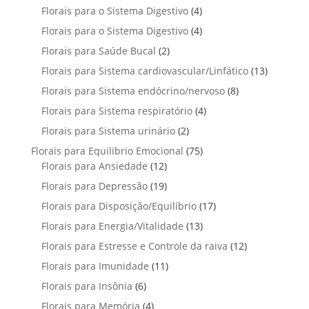
r
t
t
p
u
4
Florais para o Sistema Digestivo
4
d
o
o
o
r
t
p
u
4
Florais para o Sistema Digestivo
d
4
s
s
o
o
r
t
p
u
2
Florais para Saúde Bucal
2
d
s
o
o
r
t
p
u
1
Florais para Sistema cardiovascular/Linfático
d
13
s
o
o
r
t
3
u
8
Florais para Sistema endócrino/nervoso
d
8
s
o
o
p
t
p
u
4
Florais para Sistema respiratório
d
4
s
r
o
r
t
p
u
2
Florais para Sistema urinário
2
o
s
o
o
r
t
p
d
7
Florais para Equilibrio Emocional
75
d
s
o
o
r
u
1
5
Florais para Ansiedade
12
u
d
s
o
t
2
p
t
1
Florais para Depressão
19
u
d
o
p
r
o
9
t
1
Florais para Disposição/Equilíbrio
u
17
s
r
o
s
p
o
7
t
1
Florais para Energia/Vitalidade
o
13
d
r
s
p
o
3
d
u
1
Florais para Estresse e Controle da raiva
o
12
r
s
p
u
t
2
d
1
Florais para Imunidade
11
o
r
t
o
p
u
1
d
6
Florais para Insônia
6
o
o
s
r
t
p
u
p
d
s
4
Florais para Memória
4
o
o