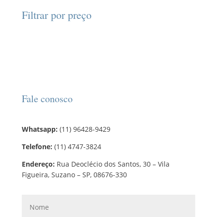
d
d
o
r
o
Filtrar por preço
u
u
s
o
s
t
t
d
o
o
u
s
t
o
s
Fale conosco
Whatsapp:
(11) 96428-9429
Telefone:
(11) 4747-3824
Endereço:
Rua Deoclécio dos Santos, 30 – Vila
Figueira, Suzano – SP, 08676-330