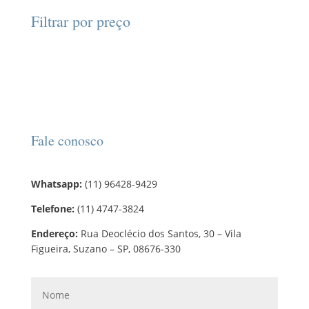
d
d
o
r
o
Filtrar por preço
u
u
s
o
s
t
t
d
o
o
u
s
t
o
s
Fale conosco
Whatsapp:
(11) 96428-9429
Telefone:
(11) 4747-3824
Endereço:
Rua Deoclécio dos Santos, 30 – Vila
Figueira, Suzano – SP, 08676-330