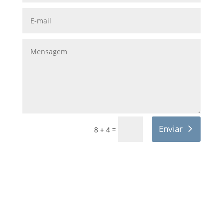
Enviar
=
8 + 4