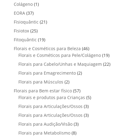
p
p
t
1
Colágeno
1
d
d
o
r
r
o
p
u
3
EORA
37
u
s
o
o
r
t
7
t
2
Fisioquântic
d
21
d
o
o
p
o
1
u
u
2
Fisiotox
25
d
s
r
p
t
t
5
u
1
Fitoquântic
o
19
r
o
o
p
t
9
d
4
Florais e Cosméticos para Beleza
o
46
s
s
r
o
p
u
6
1
Florais e Cosméticos para Pele/Colágeno
d
19
o
r
t
p
9
u
2
Florais para Cabelo/Unhas e Maquiagem
d
22
o
o
r
p
t
2
u
2
Florais para Emagrecimento
d
2
s
o
r
o
p
t
p
u
2
Florais para Músculos
2
d
o
s
r
o
r
t
p
u
d
5
Florais para Bem estar físico
57
o
s
o
o
r
t
u
7
5
Florais e produtos para Crianças
5
d
d
s
o
o
t
p
p
u
3
Florais para Articulações/Ossos
u
3
d
s
o
r
r
t
p
t
3
Florais para Articulações/Ossos
u
3
s
o
o
o
r
o
p
t
3
Florais para Audição/Visão
3
d
d
s
o
s
r
o
p
u
u
8
Florais para Metabolismo
8
d
o
s