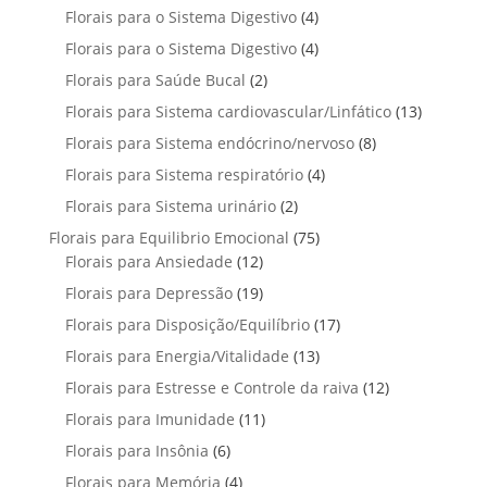
r
t
t
p
u
4
Florais para o Sistema Digestivo
4
d
o
o
o
r
t
p
u
4
Florais para o Sistema Digestivo
d
4
s
s
o
o
r
t
p
u
2
Florais para Saúde Bucal
2
d
s
o
o
r
t
p
u
1
Florais para Sistema cardiovascular/Linfático
d
13
s
o
o
r
t
3
u
8
Florais para Sistema endócrino/nervoso
d
8
s
o
o
p
t
p
u
4
Florais para Sistema respiratório
d
4
s
r
o
r
t
p
u
2
Florais para Sistema urinário
2
o
s
o
o
r
t
p
d
7
Florais para Equilibrio Emocional
75
d
s
o
o
r
u
1
5
Florais para Ansiedade
12
u
d
s
o
t
2
p
t
1
Florais para Depressão
19
u
d
o
p
r
o
9
t
1
Florais para Disposição/Equilíbrio
u
17
s
r
o
s
p
o
7
t
1
Florais para Energia/Vitalidade
o
13
d
r
s
p
o
3
d
u
1
Florais para Estresse e Controle da raiva
o
12
r
s
p
u
t
2
d
1
Florais para Imunidade
11
o
r
t
o
p
u
1
d
6
Florais para Insônia
6
o
o
s
r
t
p
u
p
d
s
4
Florais para Memória
4
o
o