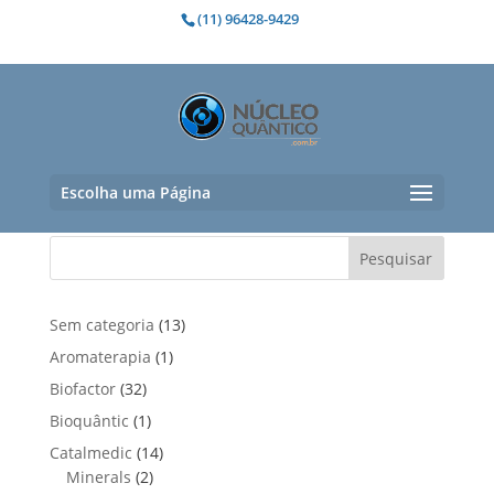
(11) 96428-9429
degenerativo
Nenhum produto foi encontrado para
a sua seleção.
Escolha uma Página
Pesquisar
1
Sem categoria
13
3
1
Aromaterapia
1
p
p
3
Biofactor
32
r
r
2
1
Bioquântic
1
o
o
p
p
d
1
Catalmedic
14
d
r
r
u
2
4
Minerals
2
u
o
o
t