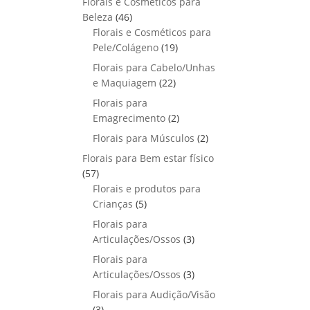
Florais e Cosméticos para
o
s
s
r
o
p
u
4
Beleza
46
d
o
r
t
6
Florais e Cosméticos para
u
d
o
o
p
1
Pele/Colágeno
t
19
u
d
s
r
9
o
Florais para Cabelo/Unhas
t
u
o
p
s
2
e Maquiagem
o
22
t
d
r
2
s
Florais para
o
u
o
p
2
Emagrecimento
s
2
t
d
r
p
2
Florais para Músculos
o
u
2
o
r
p
s
t
Florais para Bem estar físico
d
o
r
o
5
57
u
d
o
s
7
Florais e produtos para
t
u
d
p
5
Crianças
5
o
t
u
r
p
s
Florais para
o
t
o
r
3
Articulações/Ossos
s
3
o
d
o
p
Florais para
s
u
d
r
3
Articulações/Ossos
3
t
u
o
p
Florais para Audição/Visão
o
t
d
r
3
s
3
o