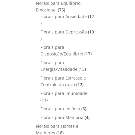
p
o
Florais para Equilibrio
t
d
r
s
7
Emocional
75
o
u
o
5
Florais para Ansiedade
s
12
t
d
1
p
o
u
2
r
Florais para Depressão
s
19
t
p
o
1
o
r
d
9
Florais para
s
o
u
p
1
Disposição/Equilíbrio
17
d
t
r
7
u
Florais para
o
o
p
1
t
Energia/Vitalidade
s
13
d
r
3
o
u
Florais para Estresse e
o
p
s
1
t
Controle da raiva
12
d
r
2
o
Florais para Imunidade
u
o
p
s
1
11
t
d
r
1
o
6
Florais para Insônia
6
u
o
p
s
p
t
4
Florais para Memória
d
4
r
r
o
p
u
Florais para Homes e
o
o
s
r
t
1
Mulheres
d
18
d