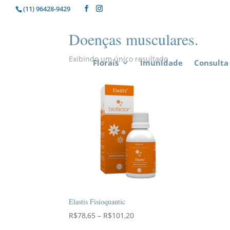
(11) 96428-9429
Doenças musculares.
Exibindo um único resultado
Florais
Imunidade
Consulta 
Elastis Fisioquantic
Faixa
R$
78,65
–
R$
101,20
de