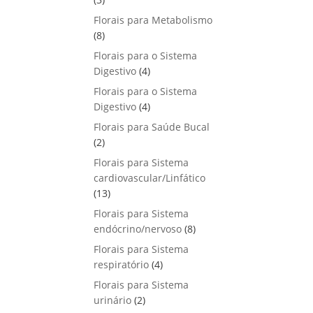
u
o
p
s
Florais para Metabolismo
t
d
r
8
8
o
u
o
p
s
Florais para o Sistema
t
d
r
4
Digestivo
4
o
u
o
p
s
Florais para o Sistema
t
d
r
4
Digestivo
o
4
u
o
p
s
Florais para Saúde Bucal
t
d
r
2
2
o
u
o
p
s
Florais para Sistema
t
d
r
cardiovascular/Linfático
o
u
o
1
13
s
t
d
3
Florais para Sistema
o
u
p
8
endócrino/nervoso
s
8
t
r
p
Florais para Sistema
o
o
r
4
respiratório
s
4
d
o
p
Florais para Sistema
u
d
r
2
urinário
t
2
u
o