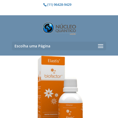
(11) 96428-9429
Fibroses
Exibindo um único resultado
Escolha uma Página