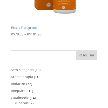
Elastis Fisioquantic
Faixa
R$
78,65
–
R$
101,20
de
preço:
R$78,65
Pesquisar
através
R$101,20
1
Sem categoria
13
3
1
Aromaterapia
1
p
p
3
Biofactor
32
r
r
2
1
Bioquântic
1
o
o
p
p
d
1
Catalmedic
14
d
r
r
u
2
4
Minerals
2
u
o
o
t