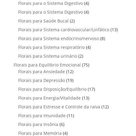
p
u
4
Florais para o Sistema Digestivo
4
d
o
o
o
r
t
p
u
4
Florais para o Sistema Digestivo
d
4
s
s
o
o
r
t
p
u
2
Florais para Saúde Bucal
2
d
s
o
o
r
t
p
u
1
Florais para Sistema cardiovascular/Linfático
d
13
s
o
o
r
t
3
u
8
Florais para Sistema endócrino/nervoso
d
8
s
o
o
p
t
p
u
4
Florais para Sistema respiratório
d
4
s
r
o
r
t
p
u
2
Florais para Sistema urinário
2
o
s
o
o
r
t
p
d
7
Florais para Equilibrio Emocional
75
d
s
o
o
r
u
1
5
Florais para Ansiedade
12
u
d
s
o
t
2
p
t
1
Florais para Depressão
19
u
d
o
p
r
o
9
t
1
Florais para Disposição/Equilíbrio
u
17
s
r
o
s
p
o
7
t
1
Florais para Energia/Vitalidade
o
13
d
r
s
p
o
3
d
u
1
Florais para Estresse e Controle da raiva
o
12
r
s
p
u
t
2
d
1
Florais para Imunidade
11
o
r
t
o
p
u
1
d
6
Florais para Insônia
6
o
o
s
r
t
p
u
p
d
s
4
Florais para Memória
4
o
o
r
t