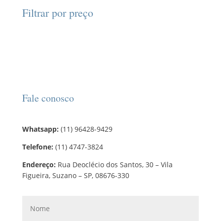
d
d
o
r
o
Filtrar por preço
u
u
s
o
s
t
t
d
o
o
u
s
t
o
s
Fale conosco
Whatsapp:
(11) 96428-9429
Telefone:
(11) 4747-3824
Endereço:
Rua Deoclécio dos Santos, 30 – Vila
Figueira, Suzano – SP, 08676-330