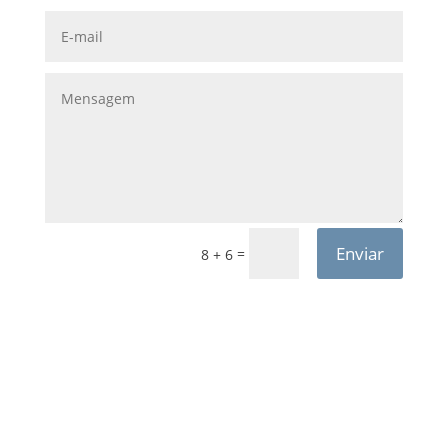
Enviar
=
8 + 6