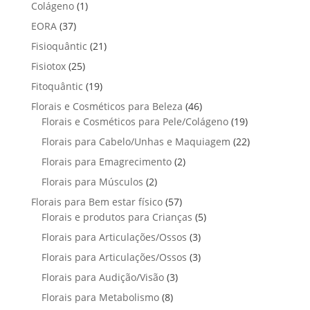
p
p
t
1
Colágeno
1
d
d
o
r
r
o
p
u
3
EORA
37
u
s
o
o
r
t
7
t
2
Fisioquântic
d
21
d
o
o
p
o
1
u
u
2
Fisiotox
25
d
s
r
p
t
t
5
u
1
Fitoquântic
o
19
r
o
o
p
t
9
d
4
Florais e Cosméticos para Beleza
o
46
s
s
r
o
p
u
6
1
Florais e Cosméticos para Pele/Colágeno
d
19
o
r
t
p
9
u
2
Florais para Cabelo/Unhas e Maquiagem
d
22
o
o
r
p
t
2
u
2
Florais para Emagrecimento
d
2
s
o
r
o
p
t
p
u
2
Florais para Músculos
2
d
o
s
r
o
r
t
p
u
d
5
Florais para Bem estar físico
57
o
s
o
o
r
t
u
7
5
Florais e produtos para Crianças
5
d
d
s
o
o
t
p
p
u
3
Florais para Articulações/Ossos
u
3
d
s
o
r
r
t
p
t
3
Florais para Articulações/Ossos
u
3
s
o
o
o
r
o
p
t
3
Florais para Audição/Visão
3
d
d
s
o
s
r
o
p
u
u
8
Florais para Metabolismo
8
d
o
s
r
t
t