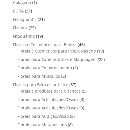
p
p
t
1
Colágeno
1
d
d
o
r
r
o
p
u
3
EORA
37
u
s
o
o
r
t
7
t
2
Fisioquântic
d
21
d
o
o
p
o
1
u
u
2
Fisiotox
25
d
s
r
p
t
t
5
u
1
Fitoquântic
o
19
r
o
o
p
t
9
d
4
Florais e Cosméticos para Beleza
o
46
s
s
r
o
p
u
6
1
Florais e Cosméticos para Pele/Colágeno
d
19
o
r
t
p
9
u
2
Florais para Cabelo/Unhas e Maquiagem
d
22
o
o
r
p
t
2
u
2
Florais para Emagrecimento
d
2
s
o
r
o
p
t
p
u
2
Florais para Músculos
2
d
o
s
r
o
r
t
p
u
d
5
Florais para Bem estar físico
57
o
s
o
o
r
t
u
7
5
Florais e produtos para Crianças
5
d
d
s
o
o
t
p
p
u
3
Florais para Articulações/Ossos
u
3
d
s
o
r
r
t
p
t
3
Florais para Articulações/Ossos
u
3
s
o
o
o
r
o
p
t
3
Florais para Audição/Visão
3
d
d
s
o
s
r
o
p
u
u
8
Florais para Metabolismo
8
d
o
s
r
t
t