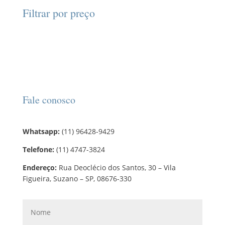
d
d
o
r
o
Filtrar por preço
u
u
s
o
s
t
t
d
o
o
u
s
t
o
s
Fale conosco
Whatsapp:
(11) 96428-9429
Telefone:
(11) 4747-3824
Endereço:
Rua Deoclécio dos Santos, 30 – Vila
Figueira, Suzano – SP, 08676-330