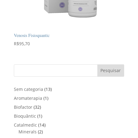
Venosis Fisioquantic
R$
95,70
Pesquisar
1
Sem categoria
13
3
1
Aromaterapia
1
p
p
3
Biofactor
32
r
r
2
1
Bioquântic
1
o
o
p
p
d
1
Catalmedic
14
d
r
r
u
2
4
Minerals
2
u
o
o
t