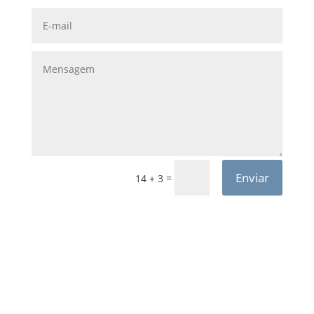
Enviar
=
14 + 3