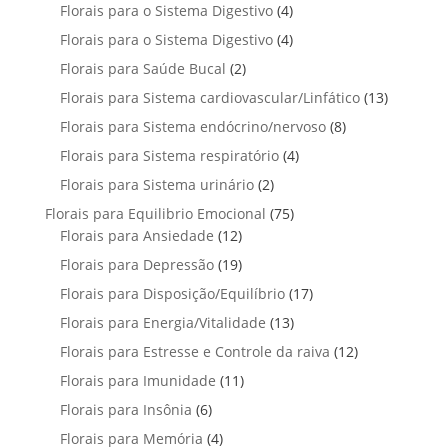
p
u
4
Florais para o Sistema Digestivo
4
d
o
o
o
r
t
p
u
4
Florais para o Sistema Digestivo
d
4
s
s
o
o
r
t
p
u
2
Florais para Saúde Bucal
2
d
s
o
o
r
t
p
u
1
Florais para Sistema cardiovascular/Linfático
d
13
s
o
o
r
t
3
u
8
Florais para Sistema endócrino/nervoso
d
8
s
o
o
p
t
p
u
4
Florais para Sistema respiratório
d
4
s
r
o
r
t
p
u
2
Florais para Sistema urinário
2
o
s
o
o
r
t
p
d
7
Florais para Equilibrio Emocional
75
d
s
o
o
r
u
1
5
Florais para Ansiedade
12
u
d
s
o
t
2
p
t
1
Florais para Depressão
19
u
d
o
p
r
o
9
t
1
Florais para Disposição/Equilíbrio
u
17
s
r
o
s
p
o
7
t
1
Florais para Energia/Vitalidade
o
13
d
r
s
p
o
3
d
u
1
Florais para Estresse e Controle da raiva
o
12
r
s
p
u
t
2
d
1
Florais para Imunidade
11
o
r
t
o
p
u
1
d
6
Florais para Insônia
6
o
o
s
r
t
p
u
p
d
s
4
Florais para Memória
4
o
o
r
t