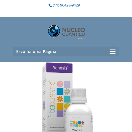
(11) 96428-9429
Varises
Exibindo um único resultado
Escolha uma Página