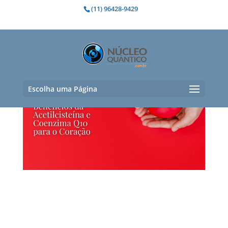
(11) 96428-9429
Benefícios da Acetilcisteína e Coenzima Q10
para o Coração
Escolha uma Página