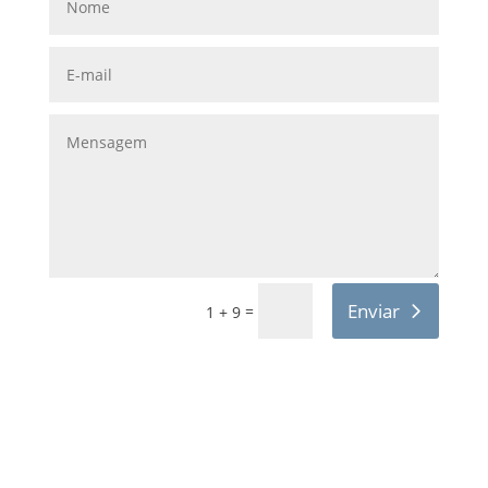
Enviar
=
1 + 9