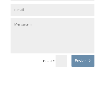
Enviar
=
15 + 4