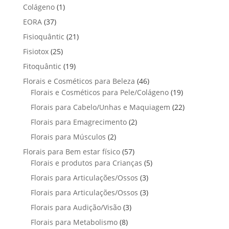
p
p
t
1
Colágeno
1
d
d
o
r
r
o
p
u
3
EORA
37
u
s
o
o
r
t
7
t
2
Fisioquântic
d
21
d
o
o
p
o
1
u
u
2
Fisiotox
25
d
s
r
p
t
t
5
u
1
Fitoquântic
o
19
r
o
o
p
t
9
d
4
Florais e Cosméticos para Beleza
o
46
s
s
r
o
p
u
6
1
Florais e Cosméticos para Pele/Colágeno
d
19
o
r
t
p
9
u
2
Florais para Cabelo/Unhas e Maquiagem
d
22
o
o
r
p
t
2
u
2
Florais para Emagrecimento
d
2
s
o
r
o
p
t
p
u
2
Florais para Músculos
2
d
o
s
r
o
r
t
p
u
d
5
Florais para Bem estar físico
57
o
s
o
o
r
t
u
7
5
Florais e produtos para Crianças
5
d
d
s
o
o
t
p
p
u
3
Florais para Articulações/Ossos
u
3
d
s
o
r
r
t
p
t
3
Florais para Articulações/Ossos
u
3
s
o
o
o
r
o
p
t
3
Florais para Audição/Visão
3
d
d
s
o
s
r
o
p
u
u
8
Florais para Metabolismo
8
d
o
s