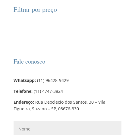
d
d
o
r
o
Filtrar por preço
u
u
s
o
s
t
t
d
o
o
u
s
t
o
s
Fale conosco
Whatsapp:
(11) 96428-9429
Telefone:
(11) 4747-3824
Endereço:
Rua Deoclécio dos Santos, 30 – Vila
Figueira, Suzano – SP, 08676-330