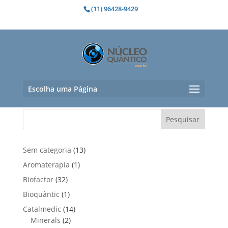
(11) 96428-9429
Haiflex
Nenhum produto foi encontrado para
a sua seleção.
Escolha uma Página
Pesquisar
1
Sem categoria
13
3
1
Aromaterapia
1
p
p
3
Biofactor
32
r
r
2
1
Bioquântic
1
o
o
p
p
d
1
Catalmedic
14
d
r
r
u
2
4
Minerals
2
u
o
o
t