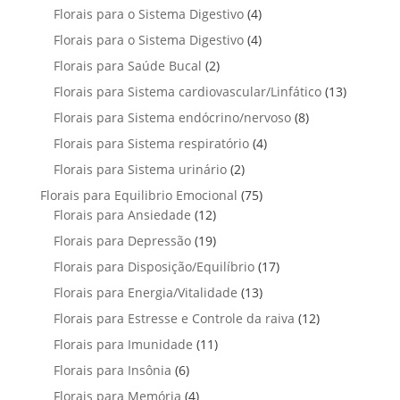
r
t
t
p
u
4
Florais para o Sistema Digestivo
4
d
o
o
o
r
t
p
u
4
Florais para o Sistema Digestivo
d
4
s
s
o
o
r
t
p
u
2
Florais para Saúde Bucal
2
d
s
o
o
r
t
p
u
1
Florais para Sistema cardiovascular/Linfático
d
13
s
o
o
r
t
3
u
8
Florais para Sistema endócrino/nervoso
d
8
s
o
o
p
t
p
u
4
Florais para Sistema respiratório
d
4
s
r
o
r
t
p
u
2
Florais para Sistema urinário
2
o
s
o
o
r
t
p
d
7
Florais para Equilibrio Emocional
75
d
s
o
o
r
u
1
5
Florais para Ansiedade
12
u
d
s
o
t
2
p
t
1
Florais para Depressão
19
u
d
o
p
r
o
9
t
1
Florais para Disposição/Equilíbrio
u
17
s
r
o
s
p
o
7
t
1
Florais para Energia/Vitalidade
o
13
d
r
s
p
o
3
d
u
1
Florais para Estresse e Controle da raiva
o
12
r
s
p
u
t
2
d
1
Florais para Imunidade
11
o
r
t
o
p
u
1
d
6
Florais para Insônia
6
o
o
s
r
t
p
u
p
d
s
4
Florais para Memória
4
o
o