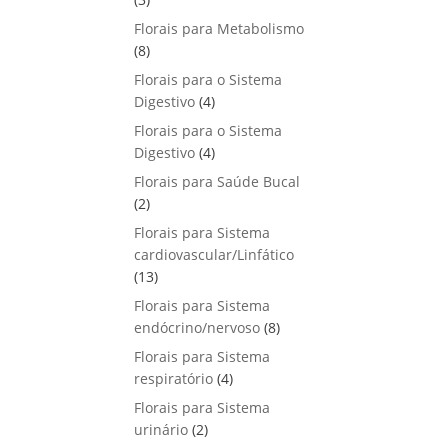
u
o
p
s
Florais para Metabolismo
t
d
r
8
8
o
u
o
p
s
Florais para o Sistema
t
d
r
4
Digestivo
4
o
u
o
p
s
Florais para o Sistema
t
d
r
4
Digestivo
o
4
u
o
p
s
Florais para Saúde Bucal
t
d
r
2
2
o
u
o
p
s
Florais para Sistema
t
d
r
cardiovascular/Linfático
o
u
o
1
13
s
t
d
3
Florais para Sistema
o
u
p
8
endócrino/nervoso
s
8
t
r
p
Florais para Sistema
o
o
r
4
respiratório
s
4
d
o
p
Florais para Sistema
u
d
r
2
urinário
t
2
u
o