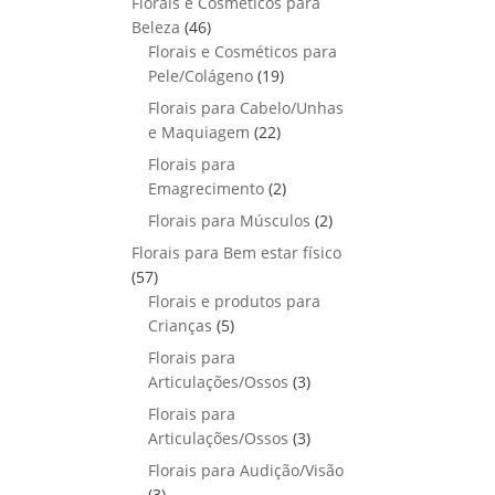
Florais e Cosméticos para
o
s
s
r
o
p
u
4
Beleza
46
d
o
r
t
6
Florais e Cosméticos para
u
d
o
o
p
1
Pele/Colágeno
t
19
u
d
s
r
9
o
Florais para Cabelo/Unhas
t
u
o
p
s
2
e Maquiagem
o
22
t
d
r
2
s
Florais para
o
u
o
p
2
Emagrecimento
s
2
t
d
r
p
2
Florais para Músculos
o
u
2
o
r
p
s
t
Florais para Bem estar físico
d
o
r
o
5
57
u
d
o
s
7
Florais e produtos para
t
u
d
p
5
Crianças
5
o
t
u
r
p
s
Florais para
o
t
o
r
3
Articulações/Ossos
s
3
o
d
o
p
Florais para
s
u
d
r
3
Articulações/Ossos
3
t
u
o
p
Florais para Audição/Visão
o
t
d
r
3
s
3
o