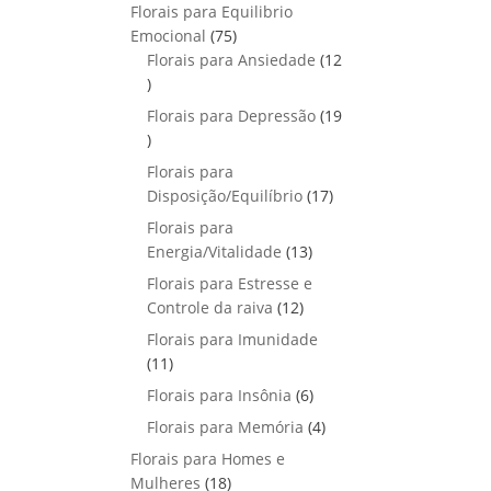
p
o
Florais para Equilibrio
t
d
r
s
7
Emocional
75
o
u
o
5
Florais para Ansiedade
s
12
t
d
1
p
o
u
2
r
Florais para Depressão
s
19
t
p
o
1
o
r
d
9
Florais para
s
o
u
p
1
Disposição/Equilíbrio
17
d
t
r
7
u
Florais para
o
o
p
1
t
Energia/Vitalidade
s
13
d
r
3
o
u
Florais para Estresse e
o
p
s
1
t
Controle da raiva
12
d
r
2
o
Florais para Imunidade
u
o
p
s
1
11
t
d
r
1
o
6
Florais para Insônia
6
u
o
p
s
p
t
4
Florais para Memória
d
4
r
r
o
p
u
Florais para Homes e
o
o
s
r
t
1
Mulheres
d
18
d