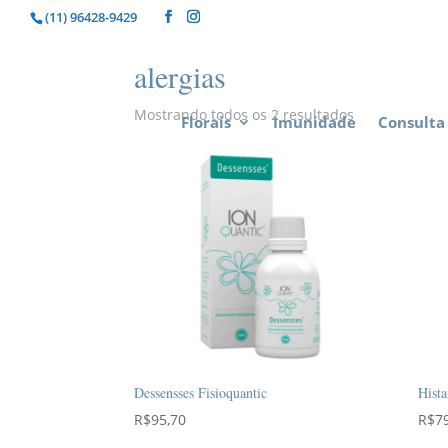
(11) 96428-9429
alergias
Mostrando todos os 2 resultados
Florais
Imunidade
Consulta 
Dessensses Fisioquantic
Hista
R$
95,70
R$
7