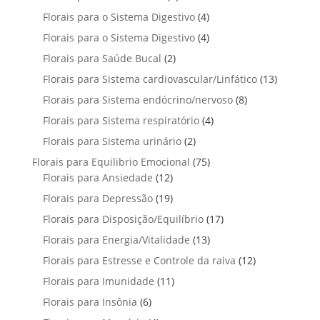
o
s
r
t
t
p
u
4
Florais para o Sistema Digestivo
4
d
o
o
o
r
t
p
u
4
Florais para o Sistema Digestivo
d
4
s
s
o
o
r
t
p
u
2
Florais para Saúde Bucal
2
d
s
o
o
r
t
p
u
1
Florais para Sistema cardiovascular/Linfático
d
13
s
o
o
r
t
3
u
8
Florais para Sistema endócrino/nervoso
d
8
s
o
o
p
t
p
u
4
Florais para Sistema respiratório
d
4
s
r
o
r
t
p
u
2
Florais para Sistema urinário
2
o
s
o
o
r
t
p
d
7
Florais para Equilibrio Emocional
75
d
s
o
o
r
u
1
5
Florais para Ansiedade
12
u
d
s
o
t
2
p
t
1
Florais para Depressão
19
u
d
o
p
r
o
9
t
1
Florais para Disposição/Equilíbrio
u
17
s
r
o
s
p
o
7
t
1
Florais para Energia/Vitalidade
o
13
d
r
s
p
o
3
d
u
1
Florais para Estresse e Controle da raiva
o
12
r
s
p
u
t
2
d
1
Florais para Imunidade
11
o
r
t
o
p
u
1
d
6
Florais para Insônia
6
o
o
s
r
t
p
u
p
d
s