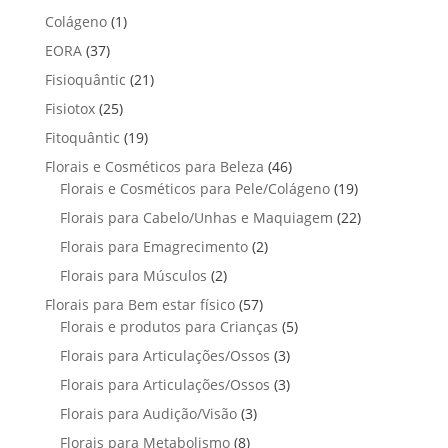
o
t
p
p
t
1
Colágeno
1
d
d
o
r
r
o
p
u
3
EORA
37
u
s
o
o
r
t
7
t
2
Fisioquântic
d
21
d
o
o
p
o
1
u
u
2
Fisiotox
25
d
s
r
p
t
t
5
u
1
Fitoquântic
o
19
r
o
o
p
t
9
d
4
Florais e Cosméticos para Beleza
o
46
s
s
r
o
p
u
6
1
Florais e Cosméticos para Pele/Colágeno
d
19
o
r
t
p
9
u
2
Florais para Cabelo/Unhas e Maquiagem
d
22
o
o
r
p
t
2
u
2
Florais para Emagrecimento
d
2
s
o
r
o
p
t
p
u
2
Florais para Músculos
2
d
o
s
r
o
r
t
p
u
d
5
Florais para Bem estar físico
57
o
s
o
o
r
t
u
7
5
Florais e produtos para Crianças
5
d
d
s
o
o
t
p
p
u
3
Florais para Articulações/Ossos
u
3
d
s
o
r
r
t
p
t
3
Florais para Articulações/Ossos
u
3
s
o
o
o
r
o
p
t
3
Florais para Audição/Visão
3
d
d
s
o
s
r
o
p
u
u
8
Florais para Metabolismo
8
d