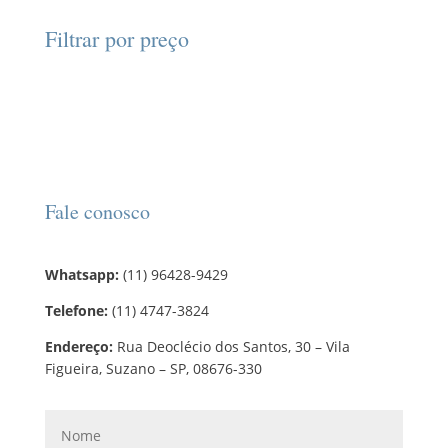
t
p
t
d
d
o
r
o
Filtrar por preço
u
u
s
o
s
t
t
d
o
o
u
s
t
o
s
Fale conosco
Whatsapp:
(11) 96428-9429
Telefone:
(11) 4747-3824
Endereço:
Rua Deoclécio dos Santos, 30 – Vila
Figueira, Suzano – SP, 08676-330