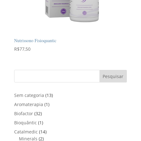
Nutrissono Fisioquantic
R$
77,50
Pesquisar
1
Sem categoria
13
3
1
Aromaterapia
1
p
p
3
Biofactor
32
r
r
2
1
Bioquântic
1
o
o
p
p
d
1
Catalmedic
14
d
r
r
u
2
4
Minerals
2
u
o