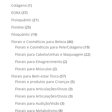
o
t
p
p
t
1
Colágeno
1
d
d
o
r
r
o
p
u
3
EORA
37
u
s
o
o
r
t
7
t
2
Fisioquântic
d
21
d
o
o
p
o
1
u
u
2
Fisiotox
25
d
s
r
p
t
t
5
u
1
Fitoquântic
o
19
r
o
o
p
t
9
d
4
Florais e Cosméticos para Beleza
o
46
s
s
r
o
p
u
6
1
Florais e Cosméticos para Pele/Colágeno
d
19
o
r
t
p
9
u
2
Florais para Cabelo/Unhas e Maquiagem
d
22
o
o
r
p
t
2
u
2
Florais para Emagrecimento
d
2
s
o
r
o
p
t
p
u
2
Florais para Músculos
2
d
o
s
r
o
r
t
p
u
d
5
Florais para Bem estar físico
57
o
s
o
o
r
t
u
7
5
Florais e produtos para Crianças
5
d
d
s
o
o
t
p
p
u
3
Florais para Articulações/Ossos
u
3
d
s
o
r
r
t
p
t
3
Florais para Articulações/Ossos
u
3
s
o
o
o
r
o
p
t
3
Florais para Audição/Visão
3
d
d
s
o
s
r
o
p
u
u
8
Florais para Metabolismo
8
d