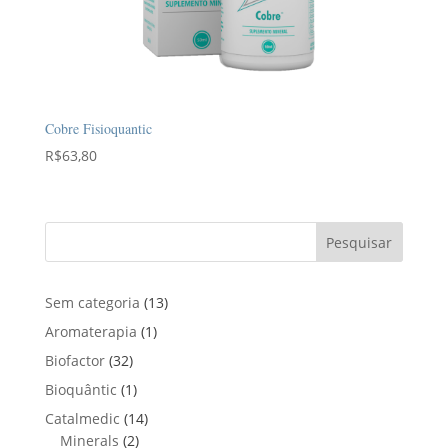
Cobre Fisioquantic
R$
63,80
Pesquisar
1
Sem categoria
13
3
1
Aromaterapia
1
p
p
3
Biofactor
32
r
r
2
1
Bioquântic
1
o
o
p
p
d
1
Catalmedic
14
d
r
r
u
2
4
Minerals
2
u
o