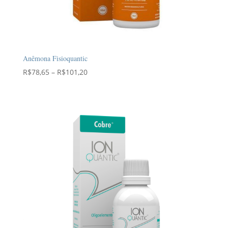
Anêmona Fisioquantic
Faixa
R$
78,65
–
R$
101,20
de
preço:
R$78,65
através
R$101,20