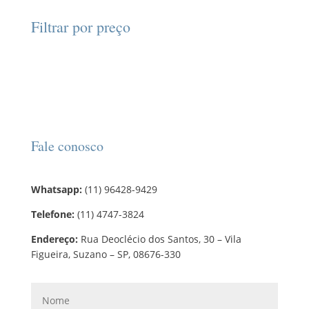
t
p
t
d
d
o
r
o
Filtrar por preço
u
u
s
o
s
t
t
d
o
o
u
s
t
o
s
Fale conosco
Whatsapp:
(11) 96428-9429
Telefone:
(11) 4747-3824
Endereço:
Rua Deoclécio dos Santos, 30 – Vila
Figueira, Suzano – SP, 08676-330