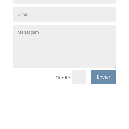
Enviar
=
15 + 8