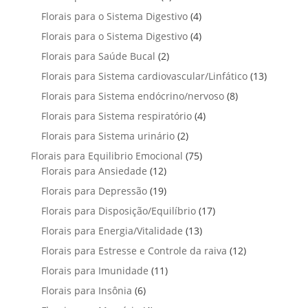
o
s
r
t
t
p
u
4
Florais para o Sistema Digestivo
4
d
o
o
o
r
t
p
u
4
Florais para o Sistema Digestivo
d
4
s
s
o
o
r
t
p
u
2
Florais para Saúde Bucal
2
d
s
o
o
r
t
p
u
1
Florais para Sistema cardiovascular/Linfático
d
13
s
o
o
r
t
3
u
8
Florais para Sistema endócrino/nervoso
d
8
s
o
o
p
t
p
u
4
Florais para Sistema respiratório
d
4
s
r
o
r
t
p
u
2
Florais para Sistema urinário
2
o
s
o
o
r
t
p
d
7
Florais para Equilibrio Emocional
75
d
s
o
o
r
u
1
5
Florais para Ansiedade
12
u
d
s
o
t
2
p
t
1
Florais para Depressão
19
u
d
o
p
r
o
9
t
1
Florais para Disposição/Equilíbrio
u
17
s
r
o
s
p
o
7
t
1
Florais para Energia/Vitalidade
o
13
d
r
s
p
o
3
d
u
1
Florais para Estresse e Controle da raiva
o
12
r
s
p
u
t
2
d
1
Florais para Imunidade
11
o
r
t
o
p
u
1
d
6
Florais para Insônia
6
o
o
s
r
t
p
u
p
d
s