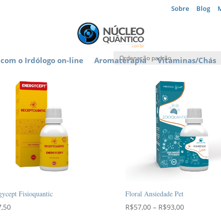
Sobre
Blog
com o Irdólogo on-line
Aromaterapia
Vitaminas/Chás
ycept Fisioquantic
Floral Ansiedade Pet
Faixa
7,50
R$
57,00
–
R$
93,00
de