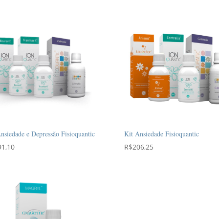
preço:
R$57,00
através
R$93,00
nsiedade e Depressão Fisioquantic
Kit Ansiedade Fisioquantic
91,10
R$
206,25