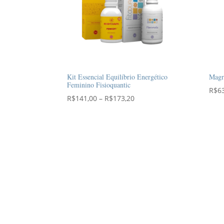
Kit Essencial Equilíbrio Energético
Magry
Feminino Fisioquantic
R$
6
Faixa
R$
141,00
–
R$
173,20
de
preço:
R$141,00
através
R$173,20