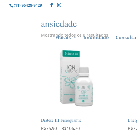
(11) 96428-9429
ansiedade
Mostrando todos os 8 resultados
Florais
Imunidade
Consulta 
Diátese III Fisioquantic
Energ
Faixa
R$
75,90
–
R$
106,70
R$
7
de