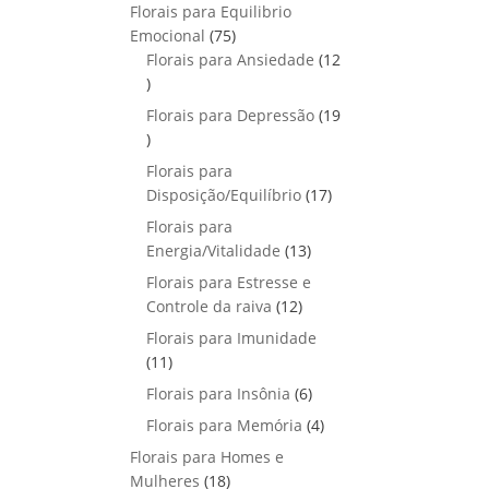
p
o
Florais para Equilibrio
t
d
r
s
7
Emocional
75
o
u
o
5
Florais para Ansiedade
s
12
t
d
1
p
o
u
2
r
Florais para Depressão
s
19
t
p
o
1
o
r
d
9
Florais para
s
o
u
p
1
Disposição/Equilíbrio
17
d
t
r
7
u
Florais para
o
o
p
1
t
Energia/Vitalidade
s
13
d
r
3
o
u
Florais para Estresse e
o
p
s
1
t
Controle da raiva
12
d
r
2
o
Florais para Imunidade
u
o
p
s
1
11
t
d
r
1
o
6
Florais para Insônia
6
u
o
p
s
p
t
4
Florais para Memória
d
4
r
r
o
p
u
Florais para Homes e
o
o
s
r
t
1
Mulheres
d
18
d