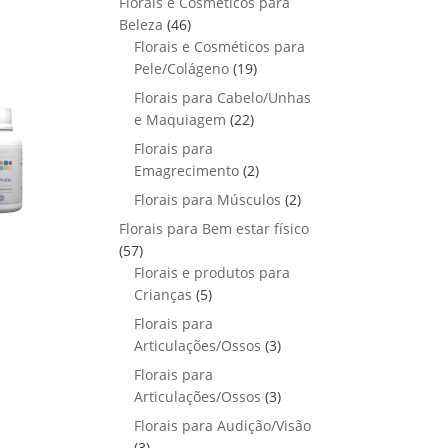
Florais e Cosméticos para
o
s
s
r
o
p
u
4
Beleza
46
d
o
r
t
6
Florais e Cosméticos para
u
d
o
o
p
1
Pele/Colágeno
t
19
u
d
s
r
9
o
Florais para Cabelo/Unhas
t
u
o
p
s
2
e Maquiagem
o
22
t
d
r
2
s
Florais para
o
u
o
p
2
Emagrecimento
s
2
t
d
r
p
2
Florais para Músculos
o
u
2
o
r
p
s
t
Florais para Bem estar físico
d
o
r
o
5
57
u
d
o
s
7
Florais e produtos para
t
u
d
p
5
Crianças
5
o
t
u
r
p
s
Florais para
o
t
o
r
3
Articulações/Ossos
s
3
o
d
o
p
Florais para
s
u
d
r
3
Articulações/Ossos
3
t
u
o
p
Florais para Audição/Visão
o
t
d
r
3
s
3
o