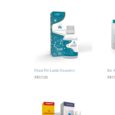
preço:
R$75,90
através
R$106,70
Floral Pet Latido Excessivo
Kit A
R$
57,00
R$
1