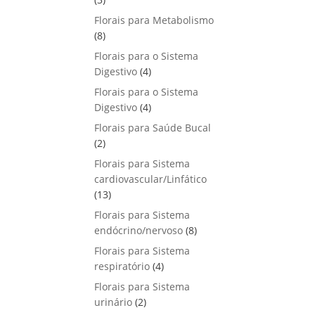
u
o
p
s
Florais para Metabolismo
t
d
r
8
8
o
u
o
p
s
Florais para o Sistema
t
d
r
4
Digestivo
4
o
u
o
p
s
Florais para o Sistema
t
d
r
4
Digestivo
o
4
u
o
p
s
Florais para Saúde Bucal
t
d
r
2
2
o
u
o
p
s
Florais para Sistema
t
d
r
cardiovascular/Linfático
o
u
o
1
13
s
t
d
3
Florais para Sistema
o
u
p
8
endócrino/nervoso
s
8
t
r
p
Florais para Sistema
o
o
r
4
respiratório
s
4
d
o
p
Florais para Sistema
u
d
r
2
urinário
t
2
u
o