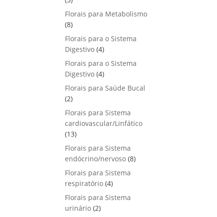
u
o
p
s
Florais para Metabolismo
t
d
r
8
8
o
u
o
p
s
Florais para o Sistema
t
d
r
4
Digestivo
4
o
u
o
p
s
Florais para o Sistema
t
d
r
4
Digestivo
o
4
u
o
p
s
Florais para Saúde Bucal
t
d
r
2
2
o
u
o
p
s
Florais para Sistema
t
d
r
cardiovascular/Linfático
o
u
o
1
13
s
t
d
3
Florais para Sistema
o
u
p
8
endócrino/nervoso
s
8
t
r
p
Florais para Sistema
o
o
r
4
respiratório
s
4
d
o
p
Florais para Sistema
u
d
r
2
urinário
t
2
u
o