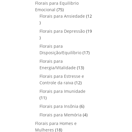
p
o
Florais para Equilibrio
t
d
r
s
7
Emocional
75
o
u
o
5
Florais para Ansiedade
s
12
t
d
1
p
o
u
2
r
Florais para Depressão
s
19
t
p
o
1
o
r
d
9
Florais para
s
o
u
p
1
Disposição/Equilíbrio
17
d
t
r
7
u
Florais para
o
o
p
1
t
Energia/Vitalidade
s
13
d
r
3
o
u
Florais para Estresse e
o
p
s
1
t
Controle da raiva
12
d
r
2
o
Florais para Imunidade
u
o
p
s
1
11
t
d
r
1
o
6
Florais para Insônia
6
u
o
p
s
p
t
4
Florais para Memória
d
4
r
r
o
p
u
Florais para Homes e
o
o
s
r
t
1
Mulheres
d
18
d