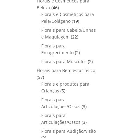
Florais e Cosméticos para
o
s
s
r
o
p
u
4
Beleza
46
d
o
r
t
6
Florais e Cosméticos para
u
d
o
o
p
1
Pele/Colágeno
t
19
u
d
s
r
9
o
Florais para Cabelo/Unhas
t
u
o
p
s
2
e Maquiagem
o
22
t
d
r
2
s
Florais para
o
u
o
p
2
Emagrecimento
s
2
t
d
r
p
2
Florais para Músculos
o
u
2
o
r
p
s
t
Florais para Bem estar físico
d
o
r
o
5
57
u
d
o
s
7
Florais e produtos para
t
u
d
p
5
Crianças
5
o
t
u
r
p
s
Florais para
o
t
o
r
3
Articulações/Ossos
s
3
o
d
o
p
Florais para
s
u
d
r
3
Articulações/Ossos
3
t
u
o
p
Florais para Audição/Visão
o
t
d
r
3
s
3
o