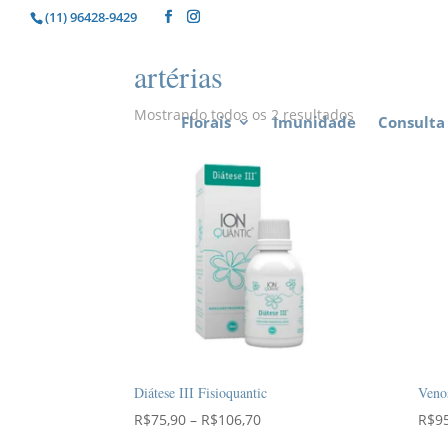
(11) 96428-9429
artérias
Mostrando todos os 2 resultados
Florais
Imunidade
Consulta 
Diátese III Fisioquantic
Venos
Faixa
R$
75,90
–
R$
106,70
R$
9
de