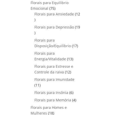
p
o
Florais para Equilibrio
t
d
r
s
7
Emocional
75
o
u
o
5
Florais para Ansiedade
s
12
t
d
1
p
o
u
2
r
Florais para Depressão
s
19
t
p
o
1
o
r
d
9
Florais para
s
o
u
p
1
Disposição/Equilíbrio
17
d
t
r
7
u
Florais para
o
o
p
1
t
Energia/Vitalidade
s
13
d
r
3
o
u
Florais para Estresse e
o
p
s
1
t
Controle da raiva
12
d
r
2
o
Florais para Imunidade
u
o
p
s
1
11
t
d
r
1
o
6
Florais para Insônia
6
u
o
p
s
p
t
4
Florais para Memória
d
4
r
r
o
p
u
Florais para Homes e
o
o
s
r
t
1
Mulheres
d
18
d