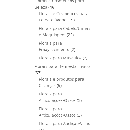
Florais e Cosméticos para
o
s
s
r
o
p
u
4
Beleza
46
d
o
r
t
6
Florais e Cosméticos para
u
d
o
o
p
1
Pele/Colágeno
t
19
u
d
s
r
9
o
Florais para Cabelo/Unhas
t
u
o
p
s
2
e Maquiagem
o
22
t
d
r
2
s
Florais para
o
u
o
p
2
Emagrecimento
s
2
t
d
r
p
2
Florais para Músculos
o
u
2
o
r
p
s
t
Florais para Bem estar físico
d
o
r
o
5
57
u
d
o
s
7
Florais e produtos para
t
u
d
p
5
Crianças
5
o
t
u
r
p
s
Florais para
o
t
o
r
3
Articulações/Ossos
s
3
o
d
o
p
Florais para
s
u
d
r
3
Articulações/Ossos
3
t
u
o
p
Florais para Audição/Visão
o
t
d
r
3
s
3
o