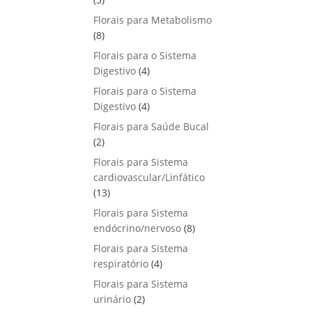
u
o
p
s
Florais para Metabolismo
t
d
r
8
8
o
u
o
p
s
Florais para o Sistema
t
d
r
4
Digestivo
4
o
u
o
p
s
Florais para o Sistema
t
d
r
4
Digestivo
o
4
u
o
p
s
Florais para Saúde Bucal
t
d
r
2
2
o
u
o
p
s
Florais para Sistema
t
d
r
cardiovascular/Linfático
o
u
o
1
13
s
t
d
3
Florais para Sistema
o
u
p
8
endócrino/nervoso
s
8
t
r
p
Florais para Sistema
o
o
r
4
respiratório
s
4
d
o
p
Florais para Sistema
u
d
r
2
urinário
t
2
u
o