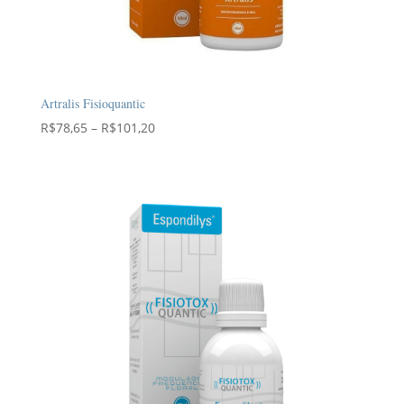
Artralis Fisioquantic
Faixa
R$
78,65
–
R$
101,20
de
preço:
R$78,65
através
R$101,20