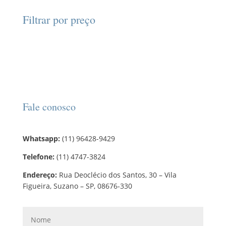
t
p
t
d
d
o
r
o
Filtrar por preço
u
u
s
o
s
t
t
d
o
o
u
s
t
o
s
Fale conosco
Whatsapp:
(11) 96428-9429
Telefone:
(11) 4747-3824
Endereço:
Rua Deoclécio dos Santos, 30 – Vila
Figueira, Suzano – SP, 08676-330