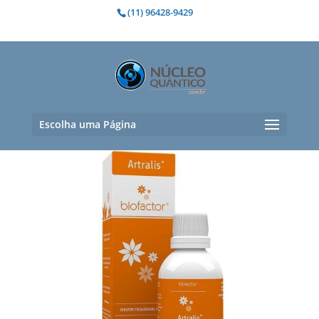
(11) 96428-9429
articulações
Mostrando todos os 2 resultados
Escolha uma Página