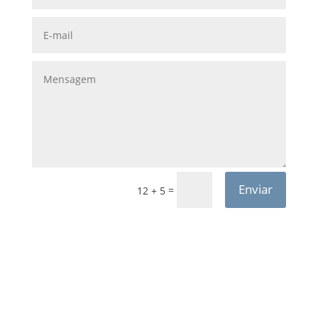
Enviar
=
12 + 5