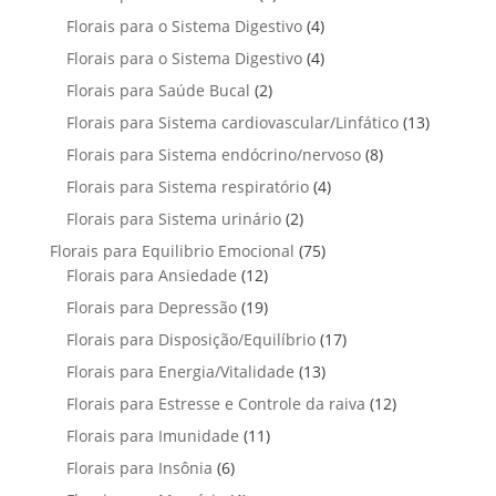
o
s
r
t
t
p
u
4
Florais para o Sistema Digestivo
4
d
o
o
o
r
t
p
u
4
Florais para o Sistema Digestivo
d
4
s
s
o
o
r
t
p
u
2
Florais para Saúde Bucal
2
d
s
o
o
r
t
p
u
1
Florais para Sistema cardiovascular/Linfático
d
13
s
o
o
r
t
3
u
8
Florais para Sistema endócrino/nervoso
d
8
s
o
o
p
t
p
u
4
Florais para Sistema respiratório
d
4
s
r
o
r
t
p
u
2
Florais para Sistema urinário
2
o
s
o
o
r
t
p
d
7
Florais para Equilibrio Emocional
75
d
s
o
o
r
u
1
5
Florais para Ansiedade
12
u
d
s
o
t
2
p
t
1
Florais para Depressão
19
u
d
o
p
r
o
9
t
1
Florais para Disposição/Equilíbrio
u
17
s
r
o
s
p
o
7
t
1
Florais para Energia/Vitalidade
o
13
d
r
s
p
o
3
d
u
1
Florais para Estresse e Controle da raiva
o
12
r
s
p
u
t
2
d
1
Florais para Imunidade
11
o
r
t
o
p
u
1
d
6
Florais para Insônia
6
o
o
s
r
t
p
u
p
d
s