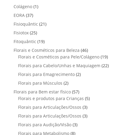
o
t
p
p
t
1
Colágeno
1
d
d
o
r
r
o
p
u
3
EORA
37
u
s
o
o
r
t
7
t
2
Fisioquântic
d
21
d
o
o
p
o
1
u
u
2
Fisiotox
25
d
s
r
p
t
t
5
u
1
Fitoquântic
o
19
r
o
o
p
t
9
d
4
Florais e Cosméticos para Beleza
o
46
s
s
r
o
p
u
6
1
Florais e Cosméticos para Pele/Colágeno
d
19
o
r
t
p
9
u
2
Florais para Cabelo/Unhas e Maquiagem
d
22
o
o
r
p
t
2
u
2
Florais para Emagrecimento
d
2
s
o
r
o
p
t
p
u
2
Florais para Músculos
2
d
o
s
r
o
r
t
p
u
d
5
Florais para Bem estar físico
57
o
s
o
o
r
t
u
7
5
Florais e produtos para Crianças
5
d
d
s
o
o
t
p
p
u
3
Florais para Articulações/Ossos
u
3
d
s
o
r
r
t
p
t
3
Florais para Articulações/Ossos
u
3
s
o
o
o
r
o
p
t
3
Florais para Audição/Visão
3
d
d
s
o
s
r
o
p
u
u
8
Florais para Metabolismo
8
d