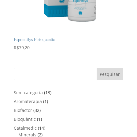
Espondilys Fisioquantic
R$
79,20
Pesquisar
1
Sem categoria
13
3
1
Aromaterapia
1
p
p
3
Biofactor
32
r
r
2
1
Bioquântic
1
o
o
p
p
d
1
Catalmedic
14
d
r
r
u
2
4
Minerals
2
u
o