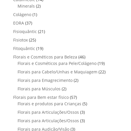
r
r
u
2
4
Minerals
2
u
o
o
t
p
p
t
1
Colágeno
1
d
d
o
r
r
o
p
u
3
EORA
37
u
s
o
o
r
t
7
t
2
Fisioquântic
d
21
d
o
o
p
o
1
u
u
2
Fisiotox
25
d
s
r
p
t
t
5
u
1
Fitoquântic
o
19
r
o
o
p
t
9
d
4
Florais e Cosméticos para Beleza
o
46
s
s
r
o
p
u
6
1
Florais e Cosméticos para Pele/Colágeno
d
19
o
r
t
p
9
u
2
Florais para Cabelo/Unhas e Maquiagem
d
22
o
o
r
p
t
2
u
2
Florais para Emagrecimento
d
2
s
o
r
o
p
t
p
u
2
Florais para Músculos
2
d
o
s
r
o
r
t
p
u
d
5
Florais para Bem estar físico
57
o
s
o
o
r
t
u
7
5
Florais e produtos para Crianças
5
d
d
s
o
o
t
p
p
u
3
Florais para Articulações/Ossos
u
3
d
s
o
r
r
t
p
t
3
Florais para Articulações/Ossos
u
3
s
o
o
o
r
o
p
t
3
Florais para Audição/Visão
3
d
d
s