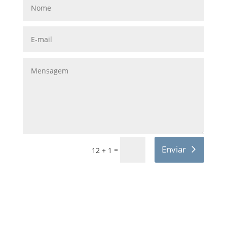
Enviar
=
12 + 1