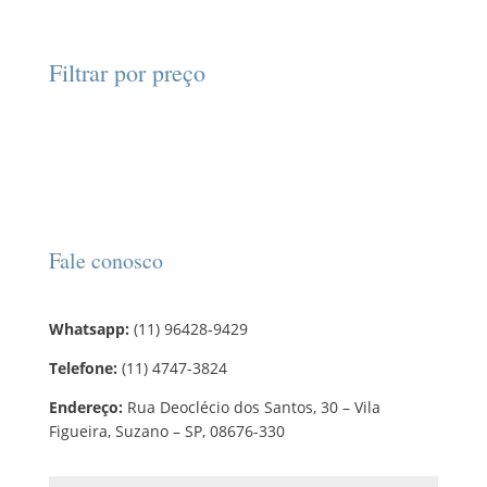
r
u
6
u
o
s
s
o
t
p
t
d
d
o
r
o
Filtrar por preço
u
u
s
o
s
t
t
d
o
o
u
s
t
o
s
Fale conosco
Whatsapp:
(11) 96428-9429
Telefone:
(11) 4747-3824
Endereço:
Rua Deoclécio dos Santos, 30 – Vila
Figueira, Suzano – SP, 08676-330