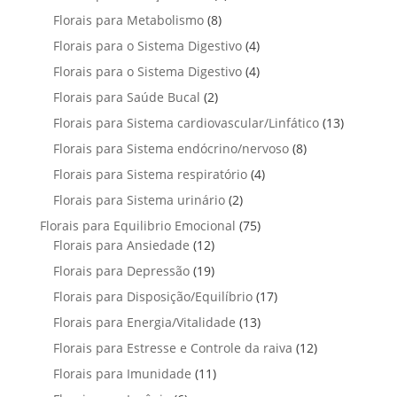
o
s
r
o
p
u
u
8
Florais para Metabolismo
8
d
o
s
r
t
t
p
u
4
Florais para o Sistema Digestivo
4
d
o
o
o
r
t
p
u
4
Florais para o Sistema Digestivo
d
4
s
s
o
o
r
t
p
u
2
Florais para Saúde Bucal
2
d
s
o
o
r
t
p
u
1
Florais para Sistema cardiovascular/Linfático
d
13
s
o
o
r
t
3
u
8
Florais para Sistema endócrino/nervoso
d
8
s
o
o
p
t
p
u
4
Florais para Sistema respiratório
d
4
s
r
o
r
t
p
u
2
Florais para Sistema urinário
2
o
s
o
o
r
t
p
d
7
Florais para Equilibrio Emocional
75
d
s
o
o
r
u
1
5
Florais para Ansiedade
12
u
d
s
o
t
2
p
t
1
Florais para Depressão
19
u
d
o
p
r
o
9
t
1
Florais para Disposição/Equilíbrio
u
17
s
r
o
s
p
o
7
t
1
Florais para Energia/Vitalidade
o
13
d
r
s
p
o
3
d
u
1
Florais para Estresse e Controle da raiva
o
12
r
s
p
u
t
2
d
1
Florais para Imunidade
11
o
r
t
o
p
u
1
d