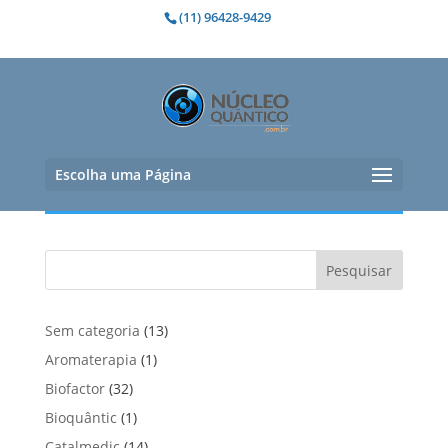
(11) 96428-9429
Cápsulas de vitamina D3 +
K2
Nenhum produto foi encontrado para
Escolha uma Página
a sua seleção.
Pesquisar
1
Sem categoria
13
3
1
Aromaterapia
1
p
p
3
Biofactor
32
r
r
2
1
Bioquântic
1
o
o
p
p
d
1
Catalmedic
14
d