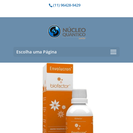
(11) 96428-9429
cérebro
Mostrando todos os 3 resultados
Escolha uma Página