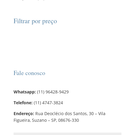
r
o
o
r
u
6
u
o
s
s
o
t
p
t
d
d
o
r
o
Filtrar por preço
u
u
s
o
s
t
t
d
o
o
u
s
t
o
s
Fale conosco
Whatsapp:
(11) 96428-9429
Telefone:
(11) 4747-3824
Endereço:
Rua Deoclécio dos Santos, 30 – Vila
Figueira, Suzano – SP, 08676-330