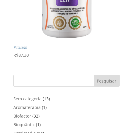
Vitalzen
R$
87,30
Pesquisar
1
Sem categoria
13
3
1
Aromaterapia
1
p
p
3
Biofactor
32
r
r
2
1
Bioquântic
1
o
o
p
p
d
1