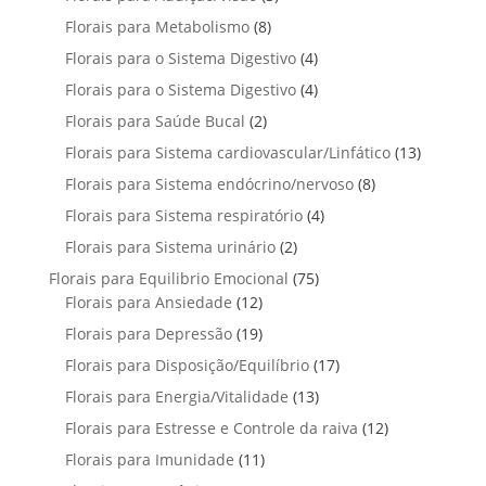
o
s
r
o
p
u
u
8
Florais para Metabolismo
8
d
o
s
r
t
t
p
u
4
Florais para o Sistema Digestivo
4
d
o
o
o
r
t
p
u
4
Florais para o Sistema Digestivo
d
4
s
s
o
o
r
t
p
u
2
Florais para Saúde Bucal
2
d
s
o
o
r
t
p
u
1
Florais para Sistema cardiovascular/Linfático
d
13
s
o
o
r
t
3
u
8
Florais para Sistema endócrino/nervoso
d
8
s
o
o
p
t
p
u
4
Florais para Sistema respiratório
d
4
s
r
o
r
t
p
u
2
Florais para Sistema urinário
2
o
s
o
o
r
t
p
d
7
Florais para Equilibrio Emocional
75
d
s
o
o
r
u
1
5
Florais para Ansiedade
12
u
d
s
o
t
2
p
t
1
Florais para Depressão
19
u
d
o
p
r
o
9
t
1
Florais para Disposição/Equilíbrio
u
17
s
r
o
s
p
o
7
t
1
Florais para Energia/Vitalidade
o
13
d
r
s
p
o
3
d
u
1
Florais para Estresse e Controle da raiva
o
12
r
s
p
u
t
2
d
1
Florais para Imunidade
11
o
r
t
o
p
u
1
d