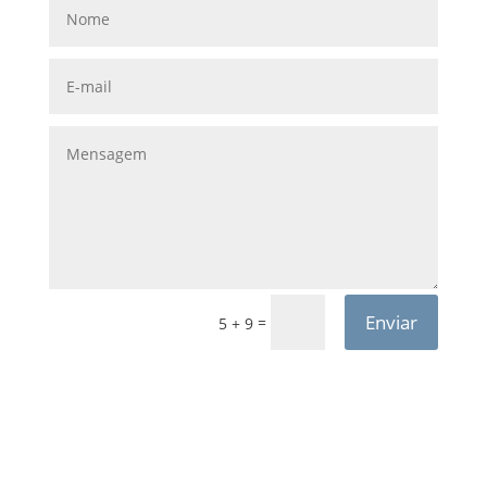
Enviar
=
5 + 9