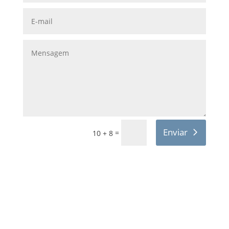
Enviar
=
10 + 8