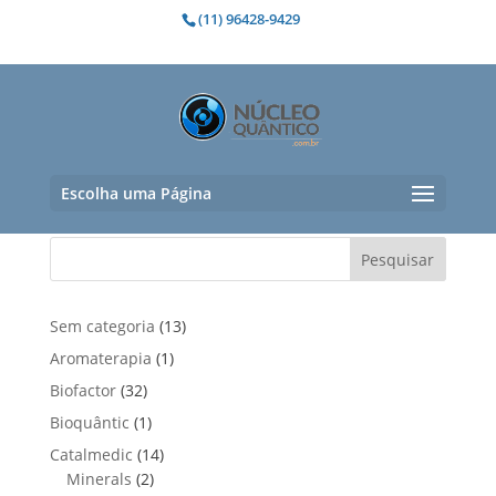
(11) 96428-9429
cicatriz hipertrófica
Nenhum produto foi encontrado para
a sua seleção.
Escolha uma Página
Pesquisar
1
Sem categoria
13
3
1
Aromaterapia
1
p
p
3
Biofactor
32
r
r
2
1
Bioquântic
1
o
o
p
p
d
1
Catalmedic
14
d
r
r
u
2
4
Minerals
2
u
o
o
t