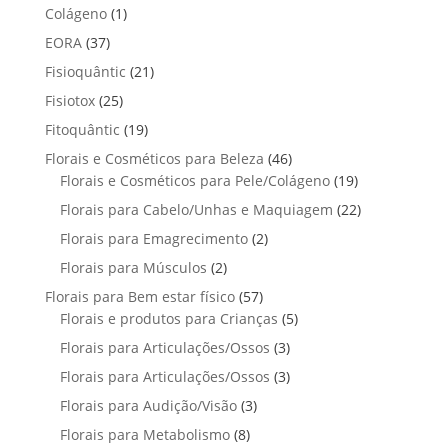
p
p
t
1
Colágeno
1
d
d
o
r
r
o
p
u
3
EORA
37
u
s
o
o
r
t
7
t
2
Fisioquântic
d
21
d
o
o
p
o
1
u
u
2
Fisiotox
25
d
s
r
p
t
t
5
u
1
Fitoquântic
o
19
r
o
o
p
t
9
d
4
Florais e Cosméticos para Beleza
o
46
s
s
r
o
p
u
6
1
Florais e Cosméticos para Pele/Colágeno
d
19
o
r
t
p
9
u
2
Florais para Cabelo/Unhas e Maquiagem
d
22
o
o
r
p
t
2
u
2
Florais para Emagrecimento
d
2
s
o
r
o
p
t
p
u
2
Florais para Músculos
2
d
o
s
r
o
r
t
p
u
d
5
Florais para Bem estar físico
57
o
s
o
o
r
t
u
7
5
Florais e produtos para Crianças
5
d
d
s
o
o
t
p
p
u
3
Florais para Articulações/Ossos
u
3
d
s
o
r
r
t
p
t
3
Florais para Articulações/Ossos
u
3
s
o
o
o
r
o
p
t
3
Florais para Audição/Visão
3
d
d
s
o
s
r
o
p
u
u
8
Florais para Metabolismo
8
d
o
s