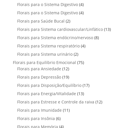
r
t
t
p
u
4
Florais para o Sistema Digestivo
4
d
o
o
o
r
t
p
u
4
Florais para o Sistema Digestivo
d
4
s
s
o
o
r
t
p
u
2
Florais para Saúde Bucal
2
d
s
o
o
r
t
p
u
1
Florais para Sistema cardiovascular/Linfático
d
13
s
o
o
r
t
3
u
8
Florais para Sistema endócrino/nervoso
d
8
s
o
o
p
t
p
u
4
Florais para Sistema respiratório
d
4
s
r
o
r
t
p
u
2
Florais para Sistema urinário
2
o
s
o
o
r
t
p
d
7
Florais para Equilibrio Emocional
75
d
s
o
o
r
u
1
5
Florais para Ansiedade
12
u
d
s
o
t
2
p
t
1
Florais para Depressão
19
u
d
o
p
r
o
9
t
1
Florais para Disposição/Equilíbrio
u
17
s
r
o
s
p
o
7
t
1
Florais para Energia/Vitalidade
o
13
d
r
s
p
o
3
d
u
1
Florais para Estresse e Controle da raiva
o
12
r
s
p
u
t
2
d
1
Florais para Imunidade
11
o
r
t
o
p
u
1
d
6
Florais para Insônia
6
o
o
s
r
t
p
u
p
d
s
4
Florais para Memória
4
o
o