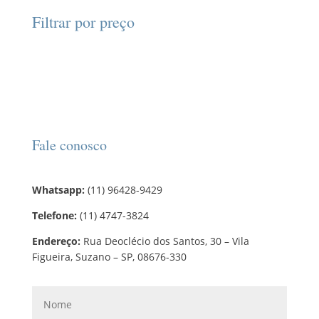
d
d
o
r
o
Filtrar por preço
u
u
s
o
s
t
t
d
o
o
u
s
t
o
s
Fale conosco
Whatsapp:
(11) 96428-9429
Telefone:
(11) 4747-3824
Endereço:
Rua Deoclécio dos Santos, 30 – Vila
Figueira, Suzano – SP, 08676-330