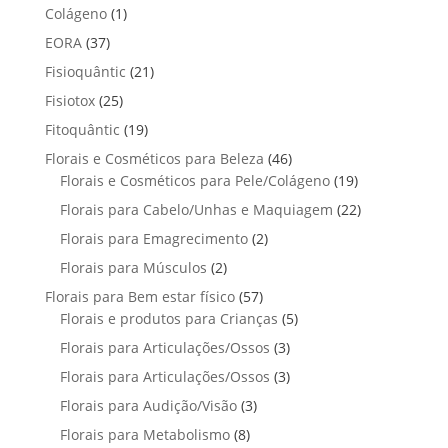
p
p
t
1
Colágeno
1
d
d
o
r
r
o
p
u
3
EORA
37
u
s
o
o
r
t
7
t
2
Fisioquântic
d
21
d
o
o
p
o
1
u
u
2
Fisiotox
25
d
s
r
p
t
t
5
u
1
Fitoquântic
o
19
r
o
o
p
t
9
d
4
Florais e Cosméticos para Beleza
o
46
s
s
r
o
p
u
6
1
Florais e Cosméticos para Pele/Colágeno
d
19
o
r
t
p
9
u
2
Florais para Cabelo/Unhas e Maquiagem
d
22
o
o
r
p
t
2
u
2
Florais para Emagrecimento
d
2
s
o
r
o
p
t
p
u
2
Florais para Músculos
2
d
o
s
r
o
r
t
p
u
d
5
Florais para Bem estar físico
57
o
s
o
o
r
t
u
7
5
Florais e produtos para Crianças
5
d
d
s
o
o
t
p
p
u
3
Florais para Articulações/Ossos
u
3
d
s
o
r
r
t
p
t
3
Florais para Articulações/Ossos
u
3
s
o
o
o
r
o
p
t
3
Florais para Audição/Visão
3
d
d
s
o
s
r
o
p
u
u
8
Florais para Metabolismo
8
d
o
s