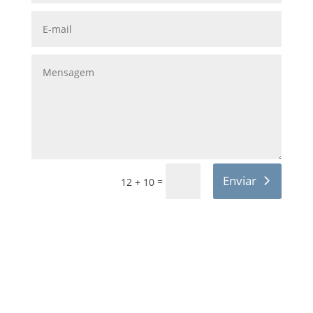
Enviar
=
12 + 10