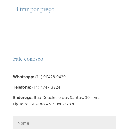
d
d
o
r
o
Filtrar por preço
u
u
s
o
s
t
t
d
o
o
u
s
t
o
s
Fale conosco
Whatsapp:
(11) 96428-9429
Telefone:
(11) 4747-3824
Endereço:
Rua Deoclécio dos Santos, 30 – Vila
Figueira, Suzano – SP, 08676-330