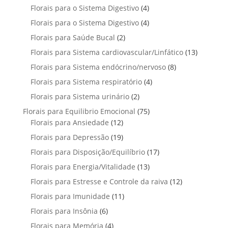
r
t
t
p
u
4
Florais para o Sistema Digestivo
4
d
o
o
o
r
t
p
u
4
Florais para o Sistema Digestivo
d
4
s
s
o
o
r
t
p
u
2
Florais para Saúde Bucal
2
d
s
o
o
r
t
p
u
1
Florais para Sistema cardiovascular/Linfático
d
13
s
o
o
r
t
3
u
8
Florais para Sistema endócrino/nervoso
d
8
s
o
o
p
t
p
u
4
Florais para Sistema respiratório
d
4
s
r
o
r
t
p
u
2
Florais para Sistema urinário
2
o
s
o
o
r
t
p
d
7
Florais para Equilibrio Emocional
75
d
s
o
o
r
u
1
5
Florais para Ansiedade
12
u
d
s
o
t
2
p
t
1
Florais para Depressão
19
u
d
o
p
r
o
9
t
1
Florais para Disposição/Equilíbrio
u
17
s
r
o
s
p
o
7
t
1
Florais para Energia/Vitalidade
o
13
d
r
s
p
o
3
d
u
1
Florais para Estresse e Controle da raiva
o
12
r
s
p
u
t
2
d
1
Florais para Imunidade
11
o
r
t
o
p
u
1
d
6
Florais para Insônia
6
o
o
s
r
t
p
u
p
d
s
4
Florais para Memória
4
o
o