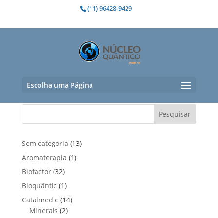
(11) 96428-9429
controlar a depressão
Nenhum produto foi encontrado para
a sua seleção.
Escolha uma Página
Pesquisar
1
Sem categoria
13
3
1
Aromaterapia
1
p
p
3
Biofactor
32
r
r
2
1
Bioquântic
1
o
o
p
p
d
1
Catalmedic
14
d
r
r
u
2
4
Minerals
2
u
o
o
t