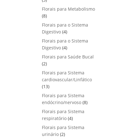
u
o
p
s
Florais para Metabolismo
t
d
r
8
8
o
u
o
p
s
Florais para o Sistema
t
d
r
4
Digestivo
4
o
u
o
p
s
Florais para o Sistema
t
d
r
4
Digestivo
o
4
u
o
p
s
Florais para Saúde Bucal
t
d
r
2
2
o
u
o
p
s
Florais para Sistema
t
d
r
cardiovascular/Linfático
o
u
o
1
13
s
t
d
3
Florais para Sistema
o
u
p
8
endócrino/nervoso
s
8
t
r
p
Florais para Sistema
o
o
r
4
respiratório
s
4
d
o
p
Florais para Sistema
u
d
r
2
urinário
t
2
u
o