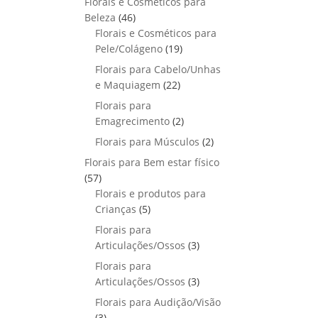
Florais e Cosméticos para
o
s
s
r
o
p
u
4
Beleza
46
d
o
r
t
6
Florais e Cosméticos para
u
d
o
o
p
1
Pele/Colágeno
t
19
u
d
s
r
9
o
Florais para Cabelo/Unhas
t
u
o
p
s
2
e Maquiagem
o
22
t
d
r
2
s
Florais para
o
u
o
p
2
Emagrecimento
s
2
t
d
r
p
2
Florais para Músculos
o
u
2
o
r
p
s
t
Florais para Bem estar físico
d
o
r
o
5
57
u
d
o
s
7
Florais e produtos para
t
u
d
p
5
Crianças
5
o
t
u
r
p
s
Florais para
o
t
o
r
3
Articulações/Ossos
s
3
o
d
o
p
Florais para
s
u
d
r
3
Articulações/Ossos
3
t
u
o
p
Florais para Audição/Visão
o
t
d
r
3
s
3
o