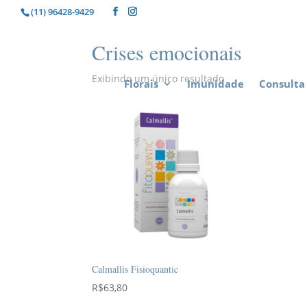
(11) 96428-9429
Crises emocionais
Exibindo um único resultado
Florais
Imunidade
Consulta 
Calmallis Fisioquantic
R$
63,80