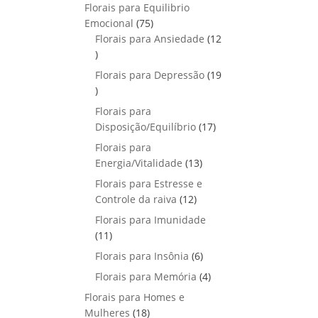
p
o
Florais para Equilibrio
t
d
r
s
7
Emocional
75
o
u
o
5
Florais para Ansiedade
s
12
t
d
1
p
o
u
2
r
Florais para Depressão
s
19
t
p
o
1
o
r
d
9
Florais para
s
o
u
p
1
Disposição/Equilíbrio
17
d
t
r
7
u
Florais para
o
o
p
1
t
Energia/Vitalidade
s
13
d
r
3
o
u
Florais para Estresse e
o
p
s
1
t
Controle da raiva
12
d
r
2
o
Florais para Imunidade
u
o
p
s
1
11
t
d
r
1
o
6
Florais para Insônia
6
u
o
p
s
p
t
4
Florais para Memória
d
4
r
r
o
p
u
Florais para Homes e
o
o
s
r
t
1
Mulheres
d
18
d