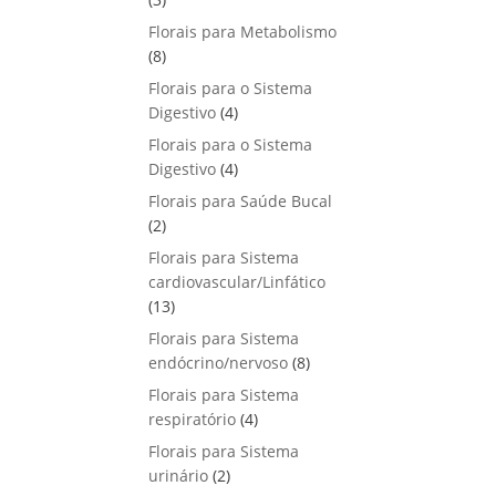
u
o
p
s
Florais para Metabolismo
t
d
r
8
8
o
u
o
p
s
Florais para o Sistema
t
d
r
4
Digestivo
4
o
u
o
p
s
Florais para o Sistema
t
d
r
4
Digestivo
o
4
u
o
p
s
Florais para Saúde Bucal
t
d
r
2
2
o
u
o
p
s
Florais para Sistema
t
d
r
cardiovascular/Linfático
o
u
o
1
13
s
t
d
3
Florais para Sistema
o
u
p
8
endócrino/nervoso
s
8
t
r
p
Florais para Sistema
o
o
r
4
respiratório
s
4
d
o
p
Florais para Sistema
u
d
r
2
urinário
t
2
u
o