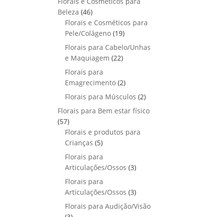
Florais e Cosméticos para
o
s
s
r
o
p
u
4
Beleza
46
d
o
r
t
6
Florais e Cosméticos para
u
d
o
o
p
1
Pele/Colágeno
t
19
u
d
s
r
9
o
Florais para Cabelo/Unhas
t
u
o
p
s
2
e Maquiagem
o
22
t
d
r
2
s
Florais para
o
u
o
p
2
Emagrecimento
s
2
t
d
r
p
2
Florais para Músculos
o
u
2
o
r
p
s
t
Florais para Bem estar físico
d
o
r
o
5
57
u
d
o
s
7
Florais e produtos para
t
u
d
p
5
Crianças
5
o
t
u
r
p
s
Florais para
o
t
o
r
3
Articulações/Ossos
s
3
o
d
o
p
Florais para
s
u
d
r
3
Articulações/Ossos
3
t
u
o
p
Florais para Audição/Visão
o
t
d
r
3
s
3
o