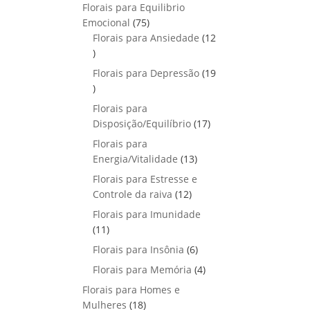
p
o
Florais para Equilibrio
t
d
r
s
7
Emocional
75
o
u
o
5
Florais para Ansiedade
s
12
t
d
1
p
o
u
2
r
Florais para Depressão
s
19
t
p
o
1
o
r
d
9
Florais para
s
o
u
p
1
Disposição/Equilíbrio
17
d
t
r
7
u
Florais para
o
o
p
1
t
Energia/Vitalidade
s
13
d
r
3
o
u
Florais para Estresse e
o
p
s
1
t
Controle da raiva
12
d
r
2
o
Florais para Imunidade
u
o
p
s
1
11
t
d
r
1
o
6
Florais para Insônia
6
u
o
p
s
p
t
4
Florais para Memória
d
4
r
r
o
p
u
Florais para Homes e
o
o
s
r
t
1
Mulheres
d
18
d