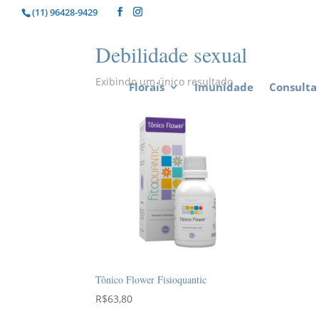
(11) 96428-9429
Debilidade sexual
Exibindo um único resultado
Florais
Imunidade
Consulta 
Tônico Flower Fisioquantic
R$
63,80