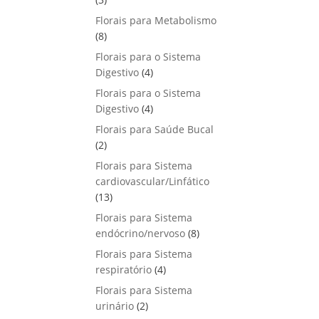
u
o
p
s
Florais para Metabolismo
t
d
r
8
8
o
u
o
p
s
Florais para o Sistema
t
d
r
4
Digestivo
4
o
u
o
p
s
Florais para o Sistema
t
d
r
4
Digestivo
o
4
u
o
p
s
Florais para Saúde Bucal
t
d
r
2
2
o
u
o
p
s
Florais para Sistema
t
d
r
cardiovascular/Linfático
o
u
o
1
13
s
t
d
3
Florais para Sistema
o
u
p
8
endócrino/nervoso
s
8
t
r
p
Florais para Sistema
o
o
r
4
respiratório
s
4
d
o
p
Florais para Sistema
u
d
r
2
urinário
t
2
u
o