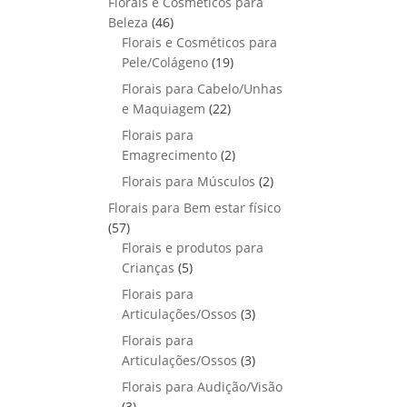
Florais e Cosméticos para
o
s
s
r
o
p
u
4
Beleza
46
d
o
r
t
6
Florais e Cosméticos para
u
d
o
o
p
1
Pele/Colágeno
t
19
u
d
s
r
9
o
Florais para Cabelo/Unhas
t
u
o
p
s
2
e Maquiagem
o
22
t
d
r
2
s
Florais para
o
u
o
p
2
Emagrecimento
s
2
t
d
r
p
2
Florais para Músculos
o
u
2
o
r
p
s
t
Florais para Bem estar físico
d
o
r
o
5
57
u
d
o
s
7
Florais e produtos para
t
u
d
p
5
Crianças
5
o
t
u
r
p
s
Florais para
o
t
o
r
3
Articulações/Ossos
s
3
o
d
o
p
Florais para
s
u
d
r
3
Articulações/Ossos
3
t
u
o
p
Florais para Audição/Visão
o
t
d
r
3
s
3
o