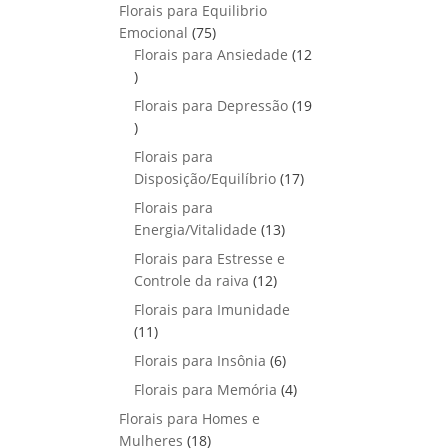
p
o
Florais para Equilibrio
t
d
r
s
7
Emocional
75
o
u
o
5
Florais para Ansiedade
s
12
t
d
1
p
o
u
2
r
Florais para Depressão
s
19
t
p
o
1
o
r
d
9
Florais para
s
o
u
p
1
Disposição/Equilíbrio
17
d
t
r
7
u
Florais para
o
o
p
1
t
Energia/Vitalidade
s
13
d
r
3
o
u
Florais para Estresse e
o
p
s
1
t
Controle da raiva
12
d
r
2
o
Florais para Imunidade
u
o
p
s
1
11
t
d
r
1
o
6
Florais para Insônia
6
u
o
p
s
p
t
4
Florais para Memória
d
4
r
r
o
p
u
Florais para Homes e
o
o
s
r
t
1
Mulheres
d
18
d