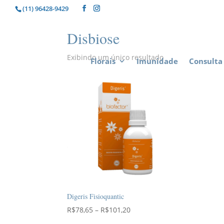
(11) 96428-9429
Disbiose
Exibindo um único resultado
Florais
Imunidade
Consulta 
Digeris Fisioquantic
Faixa
R$
78,65
–
R$
101,20
de