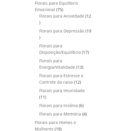
p
o
Florais para Equilibrio
t
d
r
s
7
Emocional
75
o
u
o
5
Florais para Ansiedade
s
12
t
d
1
p
o
u
2
r
Florais para Depressão
s
19
t
p
o
1
o
r
d
9
Florais para
s
o
u
p
1
Disposição/Equilíbrio
17
d
t
r
7
u
Florais para
o
o
p
1
t
Energia/Vitalidade
s
13
d
r
3
o
u
Florais para Estresse e
o
p
s
1
t
Controle da raiva
12
d
r
2
o
Florais para Imunidade
u
o
p
s
1
11
t
d
r
1
o
6
Florais para Insônia
6
u
o
p
s
p
t
4
Florais para Memória
d
4
r
r
o
p
u
Florais para Homes e
o
o
s
r
t
1
Mulheres
d
18
d