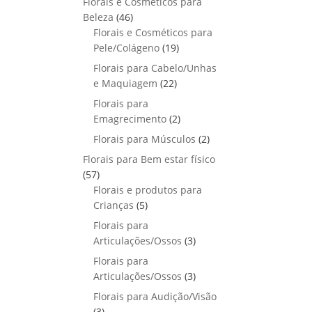
Florais e Cosméticos para
o
s
s
r
o
p
u
4
Beleza
46
d
o
r
t
6
Florais e Cosméticos para
u
d
o
o
p
1
Pele/Colágeno
t
19
u
d
s
r
9
o
Florais para Cabelo/Unhas
t
u
o
p
s
2
e Maquiagem
o
22
t
d
r
2
s
Florais para
o
u
o
p
2
Emagrecimento
s
2
t
d
r
p
2
Florais para Músculos
o
u
2
o
r
p
s
t
Florais para Bem estar físico
d
o
r
o
5
57
u
d
o
s
7
Florais e produtos para
t
u
d
p
5
Crianças
5
o
t
u
r
p
s
Florais para
o
t
o
r
3
Articulações/Ossos
s
3
o
d
o
p
Florais para
s
u
d
r
3
Articulações/Ossos
3
t
u
o
p
Florais para Audição/Visão
o
t
d
r
3
s
3
o