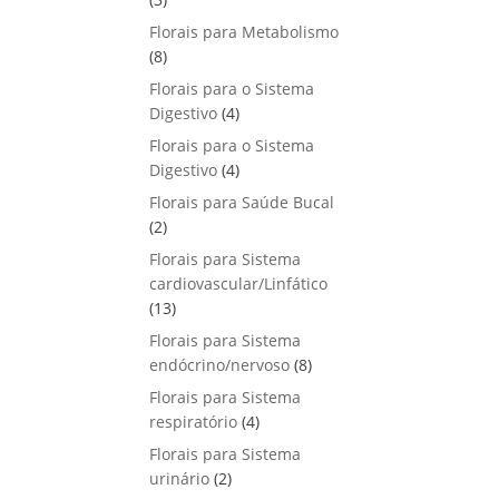
u
o
p
s
Florais para Metabolismo
t
d
r
8
8
o
u
o
p
s
Florais para o Sistema
t
d
r
4
Digestivo
4
o
u
o
p
s
Florais para o Sistema
t
d
r
4
Digestivo
o
4
u
o
p
s
Florais para Saúde Bucal
t
d
r
2
2
o
u
o
p
s
Florais para Sistema
t
d
r
cardiovascular/Linfático
o
u
o
1
13
s
t
d
3
Florais para Sistema
o
u
p
8
endócrino/nervoso
s
8
t
r
p
Florais para Sistema
o
o
r
4
respiratório
s
4
d
o
p
Florais para Sistema
u
d
r
2
urinário
t
2
u
o