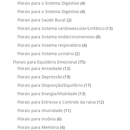
p
u
4
Florais para o Sistema Digestivo
4
d
o
o
o
r
t
p
u
4
Florais para o Sistema Digestivo
d
4
s
s
o
o
r
t
p
u
2
Florais para Saúde Bucal
2
d
s
o
o
r
t
p
u
1
Florais para Sistema cardiovascular/Linfático
d
13
s
o
o
r
t
3
u
8
Florais para Sistema endócrino/nervoso
d
8
s
o
o
p
t
p
u
4
Florais para Sistema respiratório
d
4
s
r
o
r
t
p
u
2
Florais para Sistema urinário
2
o
s
o
o
r
t
p
d
7
Florais para Equilibrio Emocional
75
d
s
o
o
r
u
1
5
Florais para Ansiedade
12
u
d
s
o
t
2
p
t
1
Florais para Depressão
19
u
d
o
p
r
o
9
t
1
Florais para Disposição/Equilíbrio
u
17
s
r
o
s
p
o
7
t
1
Florais para Energia/Vitalidade
o
13
d
r
s
p
o
3
d
u
1
Florais para Estresse e Controle da raiva
o
12
r
s
p
u
t
2
d
1
Florais para Imunidade
11
o
r
t
o
p
u
1
d
6
Florais para Insônia
6
o
o
s
r
t
p
u
p
d
s
4
Florais para Memória
4
o
o
r
t