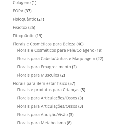
p
p
t
1
Colágeno
1
d
d
o
r
r
o
p
u
3
EORA
37
u
s
o
o
r
t
7
t
2
Fisioquântic
d
21
d
o
o
p
o
1
u
u
2
Fisiotox
25
d
s
r
p
t
t
5
u
1
Fitoquântic
o
19
r
o
o
p
t
9
d
4
Florais e Cosméticos para Beleza
o
46
s
s
r
o
p
u
6
1
Florais e Cosméticos para Pele/Colágeno
d
19
o
r
t
p
9
u
2
Florais para Cabelo/Unhas e Maquiagem
d
22
o
o
r
p
t
2
u
2
Florais para Emagrecimento
d
2
s
o
r
o
p
t
p
u
2
Florais para Músculos
2
d
o
s
r
o
r
t
p
u
d
5
Florais para Bem estar físico
57
o
s
o
o
r
t
u
7
5
Florais e produtos para Crianças
5
d
d
s
o
o
t
p
p
u
3
Florais para Articulações/Ossos
u
3
d
s
o
r
r
t
p
t
3
Florais para Articulações/Ossos
u
3
s
o
o
o
r
o
p
t
3
Florais para Audição/Visão
3
d
d
s
o
s
r
o
p
u
u
8
Florais para Metabolismo
8
d
o
s
r
t
t