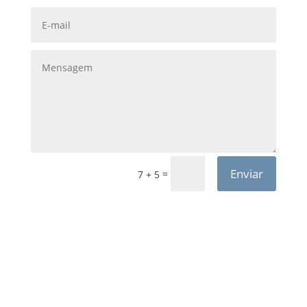
Enviar
=
7 + 5