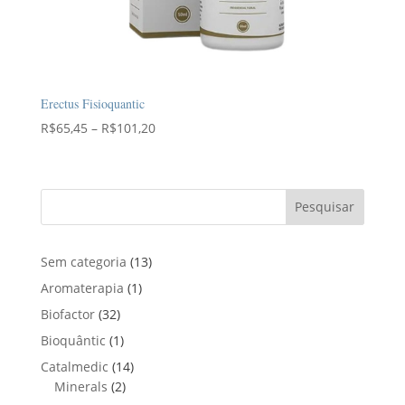
Erectus Fisioquantic
Faixa
R$
65,45
–
R$
101,20
de
preço:
R$65,45
Pesquisar
através
R$101,20
1
Sem categoria
13
3
1
Aromaterapia
1
p
p
3
Biofactor
32
r
r
2
1
Bioquântic
1
o
o
p
p
d
1
Catalmedic
14
d
r
r
u
2
4
Minerals
2
u
o
o
t