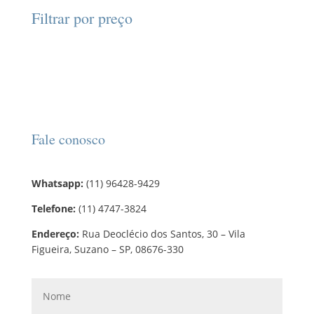
d
d
o
r
o
Filtrar por preço
u
u
s
o
s
t
t
d
o
o
u
s
t
o
s
Fale conosco
Whatsapp:
(11) 96428-9429
Telefone:
(11) 4747-3824
Endereço:
Rua Deoclécio dos Santos, 30 – Vila
Figueira, Suzano – SP, 08676-330