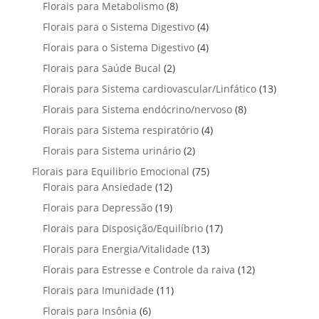
p
u
u
8
Florais para Metabolismo
8
d
o
s
r
t
t
p
u
4
Florais para o Sistema Digestivo
4
d
o
o
o
r
t
p
u
4
Florais para o Sistema Digestivo
d
4
s
s
o
o
r
t
p
u
2
Florais para Saúde Bucal
2
d
s
o
o
r
t
p
u
1
Florais para Sistema cardiovascular/Linfático
d
13
s
o
o
r
t
3
u
8
Florais para Sistema endócrino/nervoso
d
8
s
o
o
p
t
p
u
4
Florais para Sistema respiratório
d
4
s
r
o
r
t
p
u
2
Florais para Sistema urinário
2
o
s
o
o
r
t
p
d
7
Florais para Equilibrio Emocional
75
d
s
o
o
r
u
1
5
Florais para Ansiedade
12
u
d
s
o
t
2
p
t
1
Florais para Depressão
19
u
d
o
p
r
o
9
t
1
Florais para Disposição/Equilíbrio
u
17
s
r
o
s
p
o
7
t
1
Florais para Energia/Vitalidade
o
13
d
r
s
p
o
3
d
u
1
Florais para Estresse e Controle da raiva
o
12
r
s
p
u
t
2
d
1
Florais para Imunidade
11
o
r
t
o
p
u
1
d
6
Florais para Insônia
6
o
o
s
r
t