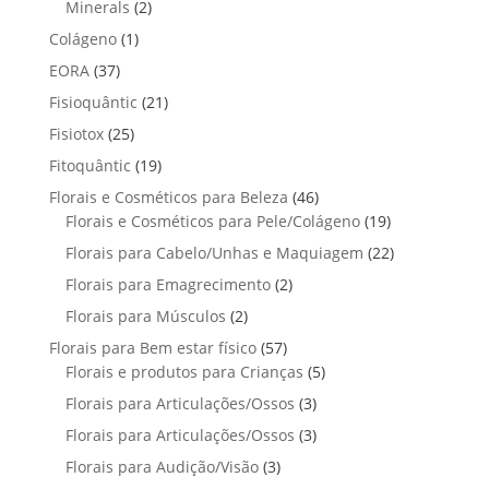
2
4
Minerals
2
u
o
o
t
p
p
t
1
Colágeno
1
d
d
o
r
r
o
p
u
3
EORA
37
u
s
o
o
r
t
7
t
2
Fisioquântic
d
21
d
o
o
p
o
1
u
u
2
Fisiotox
25
d
s
r
p
t
t
5
u
1
Fitoquântic
o
19
r
o
o
p
t
9
d
4
Florais e Cosméticos para Beleza
o
46
s
s
r
o
p
u
6
1
Florais e Cosméticos para Pele/Colágeno
d
19
o
r
t
p
9
u
2
Florais para Cabelo/Unhas e Maquiagem
d
22
o
o
r
p
t
2
u
2
Florais para Emagrecimento
d
2
s
o
r
o
p
t
p
u
2
Florais para Músculos
2
d
o
s
r
o
r
t
p
u
d
5
Florais para Bem estar físico
57
o
s
o
o
r
t
u
7
5
Florais e produtos para Crianças
5
d
d
s
o
o
t
p
p
u
3
Florais para Articulações/Ossos
u
3
d
s
o
r
r
t
p
t
3
Florais para Articulações/Ossos
u
3
s
o
o
o
r
o
p
t
3
Florais para Audição/Visão
3
d
d
s
o
s
r
o