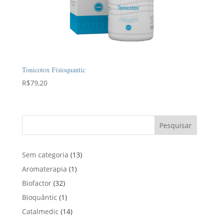
Tonicotox Fisioquantic
R$
79,20
Pesquisar
1
Sem categoria
13
3
1
Aromaterapia
1
p
p
3
Biofactor
32
r
r
2
1
Bioquântic
1
o
o
p
p
d
1
Catalmedic
14
d
r
r
u