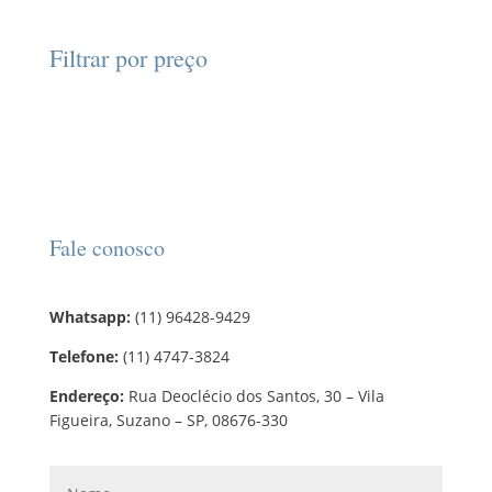
o
s
s
o
t
p
t
d
d
o
r
o
Filtrar por preço
u
u
s
o
s
t
t
d
o
o
u
s
t
o
s
Fale conosco
Whatsapp:
(11) 96428-9429
Telefone:
(11) 4747-3824
Endereço:
Rua Deoclécio dos Santos, 30 – Vila
Figueira, Suzano – SP, 08676-330