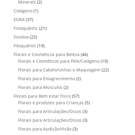
2
4
Minerals
2
u
o
o
t
p
p
t
1
Colágeno
1
d
d
o
r
r
o
p
u
3
EORA
37
u
s
o
o
r
t
7
t
2
Fisioquântic
d
21
d
o
o
p
o
1
u
u
2
Fisiotox
25
d
s
r
p
t
t
5
u
1
Fitoquântic
o
19
r
o
o
p
t
9
d
4
Florais e Cosméticos para Beleza
o
46
s
s
r
o
p
u
6
1
Florais e Cosméticos para Pele/Colágeno
d
19
o
r
t
p
9
u
2
Florais para Cabelo/Unhas e Maquiagem
d
22
o
o
r
p
t
2
u
2
Florais para Emagrecimento
d
2
s
o
r
o
p
t
p
u
2
Florais para Músculos
2
d
o
s
r
o
r
t
p
u
d
5
Florais para Bem estar físico
57
o
s
o
o
r
t
u
7
5
Florais e produtos para Crianças
5
d
d
s
o
o
t
p
p
u
3
Florais para Articulações/Ossos
u
3
d
s
o
r
r
t
p
t
3
Florais para Articulações/Ossos
u
3
s
o
o
o
r
o
p
t
3
Florais para Audição/Visão
3
d
d
s
o
s
r
o