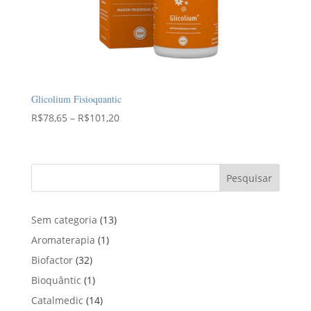
Glicolium Fisioquantic
Faixa
R$
78,65
–
R$
101,20
de
preço:
R$78,65
Pesquisar
através
R$101,20
1
Sem categoria
13
3
1
Aromaterapia
1
p
p
3
Biofactor
32
r
r
2
1
Bioquântic
1
o
o
p
p
d
1
Catalmedic
14
d
r
r
u