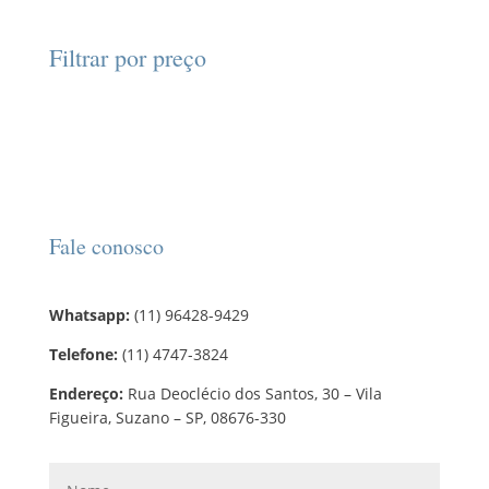
o
s
s
o
t
p
t
d
d
o
r
o
Filtrar por preço
u
u
s
o
s
t
t
d
o
o
u
s
t
o
s
Fale conosco
Whatsapp:
(11) 96428-9429
Telefone:
(11) 4747-3824
Endereço:
Rua Deoclécio dos Santos, 30 – Vila
Figueira, Suzano – SP, 08676-330