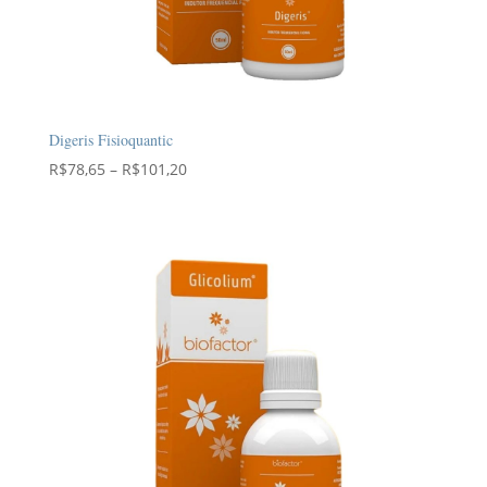
Digeris Fisioquantic
Faixa
R$
78,65
–
R$
101,20
de
preço:
R$78,65
através
R$101,20