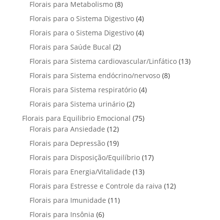
p
u
u
8
Florais para Metabolismo
8
d
o
s
r
t
t
p
u
4
Florais para o Sistema Digestivo
4
d
o
o
o
r
t
p
u
4
Florais para o Sistema Digestivo
d
4
s
s
o
o
r
t
p
u
2
Florais para Saúde Bucal
2
d
s
o
o
r
t
p
u
1
Florais para Sistema cardiovascular/Linfático
d
13
s
o
o
r
t
3
u
8
Florais para Sistema endócrino/nervoso
d
8
s
o
o
p
t
p
u
4
Florais para Sistema respiratório
d
4
s
r
o
r
t
p
u
2
Florais para Sistema urinário
2
o
s
o
o
r
t
p
d
7
Florais para Equilibrio Emocional
75
d
s
o
o
r
u
1
5
Florais para Ansiedade
12
u
d
s
o
t
2
p
t
1
Florais para Depressão
19
u
d
o
p
r
o
9
t
1
Florais para Disposição/Equilíbrio
u
17
s
r
o
s
p
o
7
t
1
Florais para Energia/Vitalidade
o
13
d
r
s
p
o
3
d
u
1
Florais para Estresse e Controle da raiva
o
12
r
s
p
u
t
2
d
1
Florais para Imunidade
11
o
r
t
o
p
u
1
d
6
Florais para Insônia
6
o
o
s
r
t