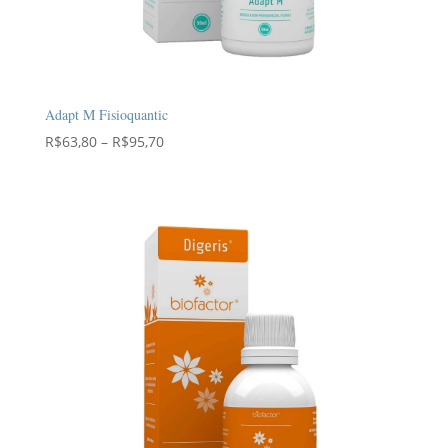
Adapt M Fisioquantic
Faixa
R$
63,80
–
R$
95,70
de
preço:
R$63,80
através
R$95,70