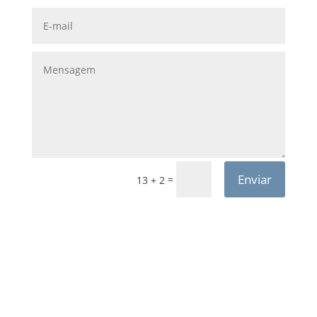
Enviar
=
13 + 2