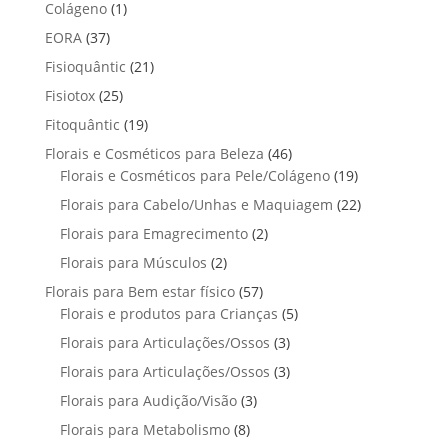
p
p
t
1
Colágeno
1
d
d
o
r
r
o
p
u
3
EORA
37
u
s
o
o
r
t
7
t
2
Fisioquântic
d
21
d
o
o
p
o
1
u
u
2
Fisiotox
25
d
s
r
p
t
t
5
u
1
Fitoquântic
o
19
r
o
o
p
t
9
d
4
Florais e Cosméticos para Beleza
o
46
s
s
r
o
p
u
6
1
Florais e Cosméticos para Pele/Colágeno
d
19
o
r
t
p
9
u
2
Florais para Cabelo/Unhas e Maquiagem
d
22
o
o
r
p
t
2
u
2
Florais para Emagrecimento
d
2
s
o
r
o
p
t
p
u
2
Florais para Músculos
2
d
o
s
r
o
r
t
p
u
d
5
Florais para Bem estar físico
57
o
s
o
o
r
t
u
7
5
Florais e produtos para Crianças
5
d
d
s
o
o
t
p
p
u
3
Florais para Articulações/Ossos
u
3
d
s
o
r
r
t
p
t
3
Florais para Articulações/Ossos
u
3
s
o
o
o
r
o
p
t
3
Florais para Audição/Visão
3
d
d
s
o
s
r
o
p
u
u
8
Florais para Metabolismo
8
d
o
s
r
t
t