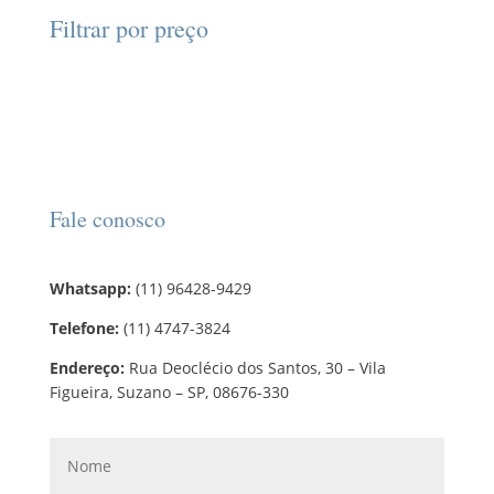
d
d
o
r
o
Filtrar por preço
u
u
s
o
s
t
t
d
o
o
u
s
t
o
s
Fale conosco
Whatsapp:
(11) 96428-9429
Telefone:
(11) 4747-3824
Endereço:
Rua Deoclécio dos Santos, 30 – Vila
Figueira, Suzano – SP, 08676-330