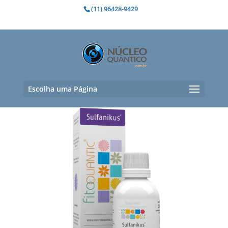
(11) 96428-9429
Furúnculo
Exibindo um único resultado
Escolha uma Página