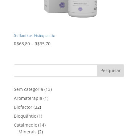
Sulfanikus Fisioquantic
Faixa
R$
63,80
–
R$
95,70
de
preço:
R$63,80
Pesquisar
através
R$95,70
1
Sem categoria
13
3
1
Aromaterapia
1
p
p
3
Biofactor
32
r
r
2
1
Bioquântic
1
o
o
p
p
d
1
Catalmedic
14
d
r
r
u
2
4
Minerals
2
u
o
o
t