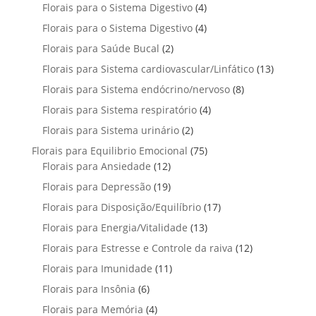
p
u
4
Florais para o Sistema Digestivo
4
d
o
o
o
r
t
p
u
4
Florais para o Sistema Digestivo
d
4
s
s
o
o
r
t
p
u
2
Florais para Saúde Bucal
2
d
s
o
o
r
t
p
u
1
Florais para Sistema cardiovascular/Linfático
d
13
s
o
o
r
t
3
u
8
Florais para Sistema endócrino/nervoso
d
8
s
o
o
p
t
p
u
4
Florais para Sistema respiratório
d
4
s
r
o
r
t
p
u
2
Florais para Sistema urinário
2
o
s
o
o
r
t
p
d
7
Florais para Equilibrio Emocional
75
d
s
o
o
r
u
1
5
Florais para Ansiedade
12
u
d
s
o
t
2
p
t
1
Florais para Depressão
19
u
d
o
p
r
o
9
t
1
Florais para Disposição/Equilíbrio
u
17
s
r
o
s
p
o
7
t
1
Florais para Energia/Vitalidade
o
13
d
r
s
p
o
3
d
u
1
Florais para Estresse e Controle da raiva
o
12
r
s
p
u
t
2
d
1
Florais para Imunidade
11
o
r
t
o
p
u
1
d
6
Florais para Insônia
6
o
o
s
r
t
p
u
p
d
s
4
Florais para Memória
4
o
o
r
t