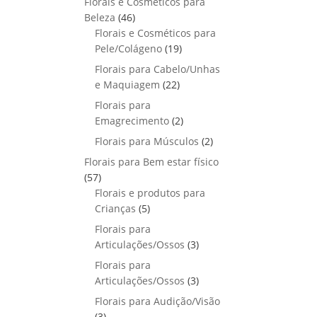
Florais e Cosméticos para
o
s
s
r
o
p
u
4
Beleza
46
d
o
r
t
6
Florais e Cosméticos para
u
d
o
o
p
1
Pele/Colágeno
t
19
u
d
s
r
9
o
Florais para Cabelo/Unhas
t
u
o
p
s
2
e Maquiagem
o
22
t
d
r
2
s
Florais para
o
u
o
p
2
Emagrecimento
s
2
t
d
r
p
2
Florais para Músculos
o
u
2
o
r
p
s
t
Florais para Bem estar físico
d
o
r
o
5
57
u
d
o
s
7
Florais e produtos para
t
u
d
p
5
Crianças
5
o
t
u
r
p
s
Florais para
o
t
o
r
3
Articulações/Ossos
s
3
o
d
o
p
Florais para
s
u
d
r
3
Articulações/Ossos
3
t
u
o
p
Florais para Audição/Visão
o
t
d
r
3
s
3
o