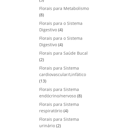
u
o
p
s
Florais para Metabolismo
t
d
r
8
8
o
u
o
p
s
Florais para o Sistema
t
d
r
4
Digestivo
4
o
u
o
p
s
Florais para o Sistema
t
d
r
4
Digestivo
o
4
u
o
p
s
Florais para Saúde Bucal
t
d
r
2
2
o
u
o
p
s
Florais para Sistema
t
d
r
cardiovascular/Linfático
o
u
o
1
13
s
t
d
3
Florais para Sistema
o
u
p
8
endócrino/nervoso
s
8
t
r
p
Florais para Sistema
o
o
r
4
respiratório
s
4
d
o
p
Florais para Sistema
u
d
r
2
urinário
t
2
u
o