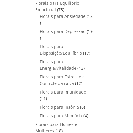
p
o
Florais para Equilibrio
t
d
r
s
7
Emocional
75
o
u
o
5
Florais para Ansiedade
s
12
t
d
1
p
o
u
2
r
Florais para Depressão
s
19
t
p
o
1
o
r
d
9
Florais para
s
o
u
p
1
Disposição/Equilíbrio
17
d
t
r
7
u
Florais para
o
o
p
1
t
Energia/Vitalidade
s
13
d
r
3
o
u
Florais para Estresse e
o
p
s
1
t
Controle da raiva
12
d
r
2
o
Florais para Imunidade
u
o
p
s
1
11
t
d
r
1
o
6
Florais para Insônia
6
u
o
p
s
p
t
4
Florais para Memória
d
4
r
r
o
p
u
Florais para Homes e
o
o
s
r
t
1
Mulheres
d
18
d