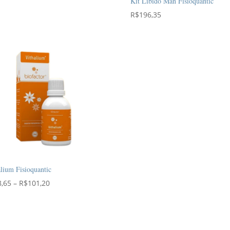
Kit Libido Man Fisioquantic
preço:
R$
196,35
R$65,45
através
R$101,20
lium Fisioquantic
Faixa
8,65
–
R$
101,20
de
preço:
R$78,65
através