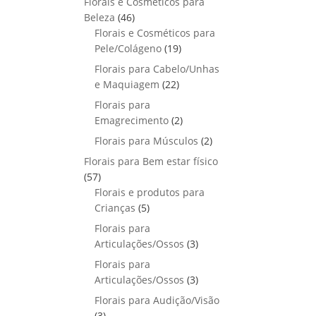
Florais e Cosméticos para
o
s
s
r
o
p
u
4
Beleza
46
d
o
r
t
6
Florais e Cosméticos para
u
d
o
o
p
1
Pele/Colágeno
t
19
u
d
s
r
9
o
Florais para Cabelo/Unhas
t
u
o
p
s
2
e Maquiagem
o
22
t
d
r
2
s
Florais para
o
u
o
p
2
Emagrecimento
s
2
t
d
r
p
2
Florais para Músculos
o
u
2
o
r
p
s
t
Florais para Bem estar físico
d
o
r
o
5
57
u
d
o
s
7
Florais e produtos para
t
u
d
p
5
Crianças
5
o
t
u
r
p
s
Florais para
o
t
o
r
3
Articulações/Ossos
s
3
o
d
o
p
Florais para
s
u
d
r
3
Articulações/Ossos
3
t
u
o
p
Florais para Audição/Visão
o
t
d
r
3
s
3
o