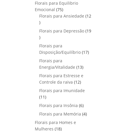
p
o
Florais para Equilibrio
t
d
r
s
7
Emocional
75
o
u
o
5
Florais para Ansiedade
s
12
t
d
1
p
o
u
2
r
Florais para Depressão
s
19
t
p
o
1
o
r
d
9
Florais para
s
o
u
p
1
Disposição/Equilíbrio
17
d
t
r
7
u
Florais para
o
o
p
1
t
Energia/Vitalidade
s
13
d
r
3
o
u
Florais para Estresse e
o
p
s
1
t
Controle da raiva
12
d
r
2
o
Florais para Imunidade
u
o
p
s
1
11
t
d
r
1
o
6
Florais para Insônia
6
u
o
p
s
p
t
4
Florais para Memória
d
4
r
r
o
p
u
Florais para Homes e
o
o
s
r
t
1
Mulheres
d
18
d