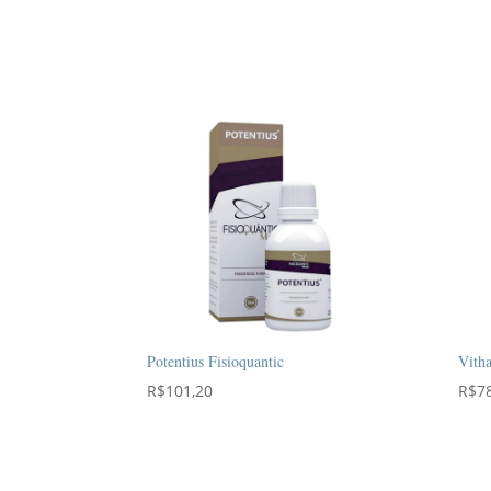
preço:
R$65,45
através
R$101,20
Potentius Fisioquantic
Vitha
R$
101,20
R$
7