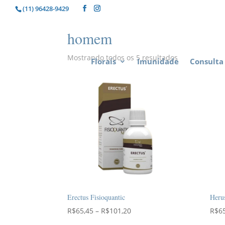
(11) 96428-9429
homem
Mostrando todos os 5 resultados
Florais
Imunidade
Consulta 
Erectus Fisioquantic
Herus
Faixa
R$
65,45
–
R$
101,20
R$
6
de