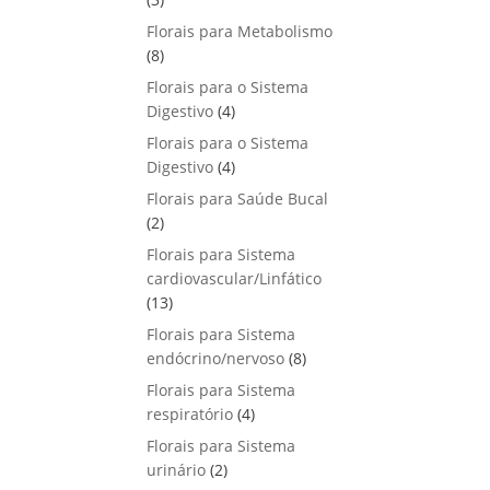
u
o
p
s
Florais para Metabolismo
t
d
r
8
8
o
u
o
p
s
Florais para o Sistema
t
d
r
4
Digestivo
4
o
u
o
p
s
Florais para o Sistema
t
d
r
4
Digestivo
o
4
u
o
p
s
Florais para Saúde Bucal
t
d
r
2
2
o
u
o
p
s
Florais para Sistema
t
d
r
cardiovascular/Linfático
o
u
o
1
13
s
t
d
3
Florais para Sistema
o
u
p
8
endócrino/nervoso
s
8
t
r
p
Florais para Sistema
o
o
r
4
respiratório
s
4
d
o
p
Florais para Sistema
u
d
r
2
urinário
t
2
u
o