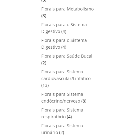
u
o
p
s
Florais para Metabolismo
t
d
r
8
8
o
u
o
p
s
Florais para o Sistema
t
d
r
4
Digestivo
4
o
u
o
p
s
Florais para o Sistema
t
d
r
4
Digestivo
o
4
u
o
p
s
Florais para Saúde Bucal
t
d
r
2
2
o
u
o
p
s
Florais para Sistema
t
d
r
cardiovascular/Linfático
o
u
o
1
13
s
t
d
3
Florais para Sistema
o
u
p
8
endócrino/nervoso
s
8
t
r
p
Florais para Sistema
o
o
r
4
respiratório
s
4
d
o
p
Florais para Sistema
u
d
r
2
urinário
t
2
u
o