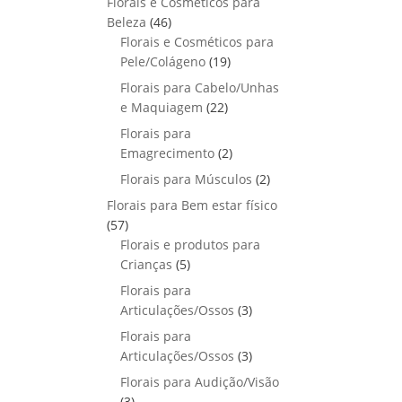
Florais e Cosméticos para
o
s
s
r
o
p
u
4
Beleza
46
d
o
r
t
6
Florais e Cosméticos para
u
d
o
o
p
1
Pele/Colágeno
t
19
u
d
s
r
9
o
Florais para Cabelo/Unhas
t
u
o
p
s
2
e Maquiagem
o
22
t
d
r
2
s
Florais para
o
u
o
p
2
Emagrecimento
s
2
t
d
r
p
2
Florais para Músculos
o
u
2
o
r
p
s
t
Florais para Bem estar físico
d
o
r
o
5
57
u
d
o
s
7
Florais e produtos para
t
u
d
p
5
Crianças
5
o
t
u
r
p
s
Florais para
o
t
o
r
3
Articulações/Ossos
s
3
o
d
o
p
Florais para
s
u
d
r
3
Articulações/Ossos
3
t
u
o
p
Florais para Audição/Visão
o
t
d
r
3
s
3
o