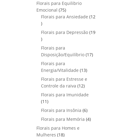
p
o
Florais para Equilibrio
t
d
r
s
7
Emocional
75
o
u
o
5
Florais para Ansiedade
s
12
t
d
1
p
o
u
2
r
Florais para Depressão
s
19
t
p
o
1
o
r
d
9
Florais para
s
o
u
p
1
Disposição/Equilíbrio
17
d
t
r
7
u
Florais para
o
o
p
1
t
Energia/Vitalidade
s
13
d
r
3
o
u
Florais para Estresse e
o
p
s
1
t
Controle da raiva
12
d
r
2
o
Florais para Imunidade
u
o
p
s
1
11
t
d
r
1
o
6
Florais para Insônia
6
u
o
p
s
p
t
4
Florais para Memória
d
4
r
r
o
p
u
Florais para Homes e
o
o
s
r
t
1
Mulheres
d
18
d