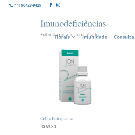
(11) 96428-9429
Imunodeficiências
Exibindo um único resultado
Florais
Imunidade
Consulta 
Cobre Fisioquantic
R$
63,80