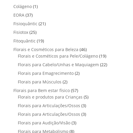
o
t
p
p
t
1
Colágeno
1
d
d
o
r
r
o
p
u
3
EORA
37
u
s
o
o
r
t
7
t
2
Fisioquântic
d
21
d
o
o
p
o
1
u
u
2
Fisiotox
25
d
s
r
p
t
t
5
u
1
Fitoquântic
o
19
r
o
o
p
t
9
d
4
Florais e Cosméticos para Beleza
o
46
s
s
r
o
p
u
6
1
Florais e Cosméticos para Pele/Colágeno
d
19
o
r
t
p
9
u
2
Florais para Cabelo/Unhas e Maquiagem
d
22
o
o
r
p
t
2
u
2
Florais para Emagrecimento
d
2
s
o
r
o
p
t
p
u
2
Florais para Músculos
2
d
o
s
r
o
r
t
p
u
d
5
Florais para Bem estar físico
57
o
s
o
o
r
t
u
7
5
Florais e produtos para Crianças
5
d
d
s
o
o
t
p
p
u
3
Florais para Articulações/Ossos
u
3
d
s
o
r
r
t
p
t
3
Florais para Articulações/Ossos
u
3
s
o
o
o
r
o
p
t
3
Florais para Audição/Visão
3
d
d
s
o
s
r
o
p
u
u
8
Florais para Metabolismo
8
d