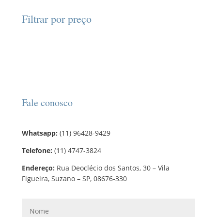
t
p
t
d
d
o
r
o
Filtrar por preço
u
u
s
o
s
t
t
d
o
o
u
s
t
o
s
Fale conosco
Whatsapp:
(11) 96428-9429
Telefone:
(11) 4747-3824
Endereço:
Rua Deoclécio dos Santos, 30 – Vila
Figueira, Suzano – SP, 08676-330