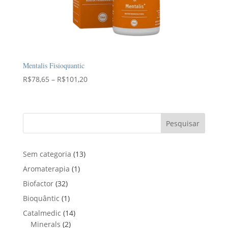
Mentalis Fisioquantic
Faixa
R$
78,65
–
R$
101,20
de
preço:
R$78,65
Pesquisar
através
R$101,20
1
Sem categoria
13
3
1
Aromaterapia
1
p
p
3
Biofactor
32
r
r
2
1
Bioquântic
1
o
o
p
p
d
1
Catalmedic
14
d
r
r
u
2
4
Minerals
2
u
o