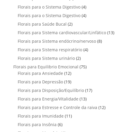
o
s
r
t
t
p
u
4
Florais para o Sistema Digestivo
4
d
o
o
o
r
t
p
u
4
Florais para o Sistema Digestivo
d
4
s
s
o
o
r
t
p
u
2
Florais para Saúde Bucal
2
d
s
o
o
r
t
p
u
1
Florais para Sistema cardiovascular/Linfático
d
13
s
o
o
r
t
3
u
8
Florais para Sistema endócrino/nervoso
d
8
s
o
o
p
t
p
u
4
Florais para Sistema respiratório
d
4
s
r
o
r
t
p
u
2
Florais para Sistema urinário
2
o
s
o
o
r
t
p
d
7
Florais para Equilibrio Emocional
75
d
s
o
o
r
u
1
5
Florais para Ansiedade
12
u
d
s
o
t
2
p
t
1
Florais para Depressão
19
u
d
o
p
r
o
9
t
1
Florais para Disposição/Equilíbrio
u
17
s
r
o
s
p
o
7
t
1
Florais para Energia/Vitalidade
o
13
d
r
s
p
o
3
d
u
1
Florais para Estresse e Controle da raiva
o
12
r
s
p
u
t
2
d
1
Florais para Imunidade
11
o
r
t
o
p
u
1
d
6
Florais para Insônia
6
o
o
s
r
t
p
u
p
d
s