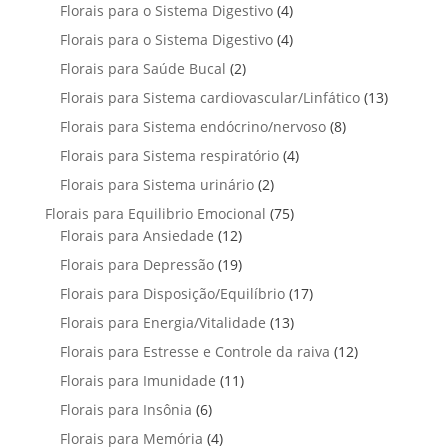
p
u
4
Florais para o Sistema Digestivo
4
d
o
o
o
r
t
p
u
4
Florais para o Sistema Digestivo
d
4
s
s
o
o
r
t
p
u
2
Florais para Saúde Bucal
2
d
s
o
o
r
t
p
u
1
Florais para Sistema cardiovascular/Linfático
d
13
s
o
o
r
t
3
u
8
Florais para Sistema endócrino/nervoso
d
8
s
o
o
p
t
p
u
4
Florais para Sistema respiratório
d
4
s
r
o
r
t
p
u
2
Florais para Sistema urinário
2
o
s
o
o
r
t
p
d
7
Florais para Equilibrio Emocional
75
d
s
o
o
r
u
1
5
Florais para Ansiedade
12
u
d
s
o
t
2
p
t
1
Florais para Depressão
19
u
d
o
p
r
o
9
t
1
Florais para Disposição/Equilíbrio
u
17
s
r
o
s
p
o
7
t
1
Florais para Energia/Vitalidade
o
13
d
r
s
p
o
3
d
u
1
Florais para Estresse e Controle da raiva
o
12
r
s
p
u
t
2
d
1
Florais para Imunidade
11
o
r
t
o
p
u
1
d
6
Florais para Insônia
6
o
o
s
r
t
p
u
p
d
s
4
Florais para Memória
4
o
o
r
t