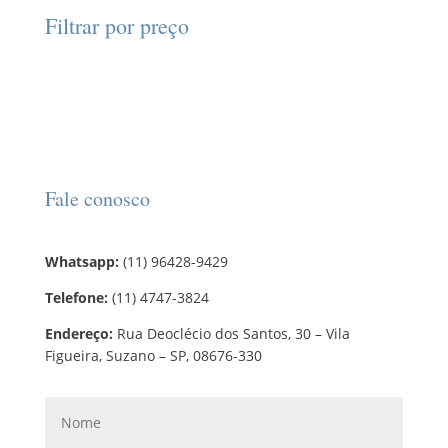
d
d
o
r
o
Filtrar por preço
u
u
s
o
s
t
t
d
o
o
u
s
t
o
s
Fale conosco
Whatsapp:
(11) 96428-9429
Telefone:
(11) 4747-3824
Endereço:
Rua Deoclécio dos Santos, 30 – Vila
Figueira, Suzano – SP, 08676-330