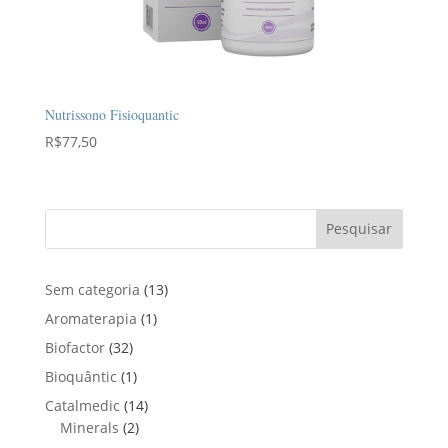
Nutrissono Fisioquantic
R$
77,50
Pesquisar
1
Sem categoria
13
3
1
Aromaterapia
1
p
p
3
Biofactor
32
r
r
2
1
Bioquântic
1
o
o
p
p
d
1
Catalmedic
14
d
r
r
u
2
4
Minerals
2
u
o
o
t