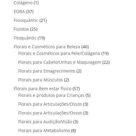
p
p
t
1
Colágeno
1
d
d
o
r
r
o
p
u
3
EORA
37
u
s
o
o
r
t
7
t
2
Fisioquântic
d
21
d
o
o
p
o
1
u
u
2
Fisiotox
25
d
s
r
p
t
t
5
u
1
Fitoquântic
o
19
r
o
o
p
t
9
d
4
Florais e Cosméticos para Beleza
o
46
s
s
r
o
p
u
6
1
Florais e Cosméticos para Pele/Colágeno
d
19
o
r
t
p
9
u
2
Florais para Cabelo/Unhas e Maquiagem
d
22
o
o
r
p
t
2
u
2
Florais para Emagrecimento
d
2
s
o
r
o
p
t
p
u
2
Florais para Músculos
2
d
o
s
r
o
r
t
p
u
d
5
Florais para Bem estar físico
57
o
s
o
o
r
t
u
7
5
Florais e produtos para Crianças
5
d
d
s
o
o
t
p
p
u
3
Florais para Articulações/Ossos
u
3
d
s
o
r
r
t
p
t
3
Florais para Articulações/Ossos
u
3
s
o
o
o
r
o
p
t
3
Florais para Audição/Visão
3
d
d
s
o
s
r
o
p
u
u
8
Florais para Metabolismo
8
d
o
s
r
t
t