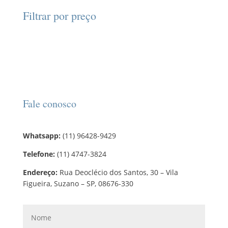
d
d
o
r
o
Filtrar por preço
u
u
s
o
s
t
t
d
o
o
u
s
t
o
s
Fale conosco
Whatsapp:
(11) 96428-9429
Telefone:
(11) 4747-3824
Endereço:
Rua Deoclécio dos Santos, 30 – Vila
Figueira, Suzano – SP, 08676-330