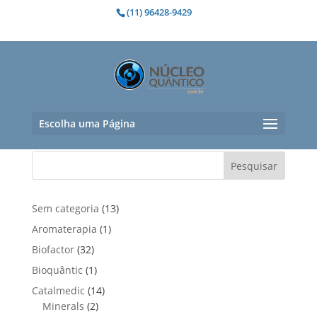
(11) 96428-9429
manias
Nenhum produto foi encontrado para
a sua seleção.
Escolha uma Página
Pesquisar
1
Sem categoria
13
3
1
Aromaterapia
1
p
p
3
Biofactor
32
r
r
2
1
Bioquântic
1
o
o
p
p
d
1
Catalmedic
14
d
r
r
u
2
4
Minerals
2
u
o
o
t