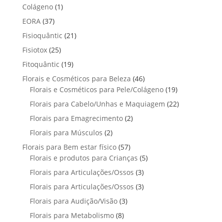
p
p
t
1
Colágeno
1
d
d
o
r
r
o
p
u
3
EORA
37
u
s
o
o
r
t
7
t
2
Fisioquântic
d
21
d
o
o
p
o
1
u
u
2
Fisiotox
25
d
s
r
p
t
t
5
u
1
Fitoquântic
o
19
r
o
o
p
t
9
d
4
Florais e Cosméticos para Beleza
o
46
s
s
r
o
p
u
6
1
Florais e Cosméticos para Pele/Colágeno
d
19
o
r
t
p
9
u
2
Florais para Cabelo/Unhas e Maquiagem
d
22
o
o
r
p
t
2
u
2
Florais para Emagrecimento
d
2
s
o
r
o
p
t
p
u
2
Florais para Músculos
2
d
o
s
r
o
r
t
p
u
d
5
Florais para Bem estar físico
57
o
s
o
o
r
t
u
7
5
Florais e produtos para Crianças
5
d
d
s
o
o
t
p
p
u
3
Florais para Articulações/Ossos
u
3
d
s
o
r
r
t
p
t
3
Florais para Articulações/Ossos
u
3
s
o
o
o
r
o
p
t
3
Florais para Audição/Visão
3
d
d
s
o
s
r
o
p
u
u
8
Florais para Metabolismo
8
d
o
s