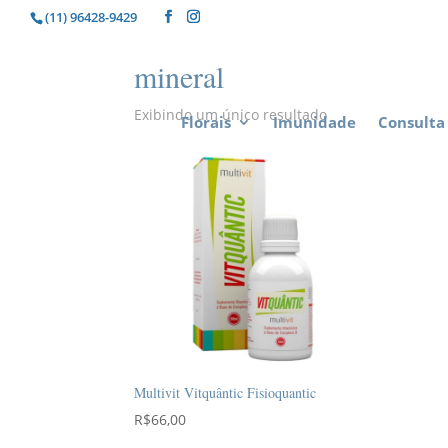
(11) 96428-9429
mineral
Exibindo um único resultado
Florais
Imunidade
Consulta 
Multivit Vitquântic Fisioquantic
R$
66,00