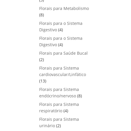
u
o
p
s
Florais para Metabolismo
t
d
r
8
8
o
u
o
p
s
Florais para o Sistema
t
d
r
4
Digestivo
4
o
u
o
p
s
Florais para o Sistema
t
d
r
4
Digestivo
o
4
u
o
p
s
Florais para Saúde Bucal
t
d
r
2
2
o
u
o
p
s
Florais para Sistema
t
d
r
cardiovascular/Linfático
o
u
o
1
13
s
t
d
3
Florais para Sistema
o
u
p
8
endócrino/nervoso
s
8
t
r
p
Florais para Sistema
o
o
r
4
respiratório
s
4
d
o
p
Florais para Sistema
u
d
r
2
urinário
t
2
u
o