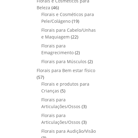
Florais e Cosméticos para
o
s
s
r
o
p
u
4
Beleza
46
d
o
r
t
6
Florais e Cosméticos para
u
d
o
o
p
1
Pele/Colágeno
t
19
u
d
s
r
9
o
Florais para Cabelo/Unhas
t
u
o
p
s
2
e Maquiagem
o
22
t
d
r
2
s
Florais para
o
u
o
p
2
Emagrecimento
s
2
t
d
r
p
2
Florais para Músculos
o
u
2
o
r
p
s
t
Florais para Bem estar físico
d
o
r
o
5
57
u
d
o
s
7
Florais e produtos para
t
u
d
p
5
Crianças
5
o
t
u
r
p
s
Florais para
o
t
o
r
3
Articulações/Ossos
s
3
o
d
o
p
Florais para
s
u
d
r
3
Articulações/Ossos
3
t
u
o
p
Florais para Audição/Visão
o
t
d
r
3
s
3
o