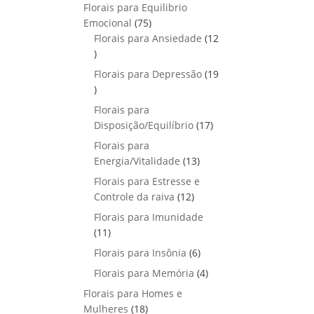
p
o
Florais para Equilibrio
t
d
r
s
7
Emocional
75
o
u
o
5
Florais para Ansiedade
s
12
t
d
1
p
o
u
2
r
Florais para Depressão
s
19
t
p
o
1
o
r
d
9
Florais para
s
o
u
p
1
Disposição/Equilíbrio
17
d
t
r
7
u
Florais para
o
o
p
1
t
Energia/Vitalidade
s
13
d
r
3
o
u
Florais para Estresse e
o
p
s
1
t
Controle da raiva
12
d
r
2
o
Florais para Imunidade
u
o
p
s
1
11
t
d
r
1
o
6
Florais para Insônia
6
u
o
p
s
p
t
4
Florais para Memória
d
4
r
r
o
p
u
Florais para Homes e
o
o
s
r
t
1
Mulheres
d
18
d