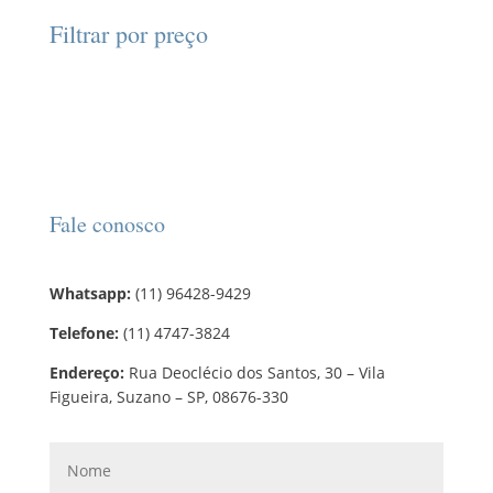
d
d
o
r
o
Filtrar por preço
u
u
s
o
s
t
t
d
o
o
u
s
t
o
s
Fale conosco
Whatsapp:
(11) 96428-9429
Telefone:
(11) 4747-3824
Endereço:
Rua Deoclécio dos Santos, 30 – Vila
Figueira, Suzano – SP, 08676-330