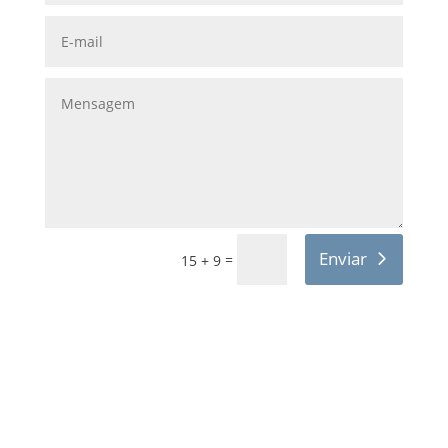
Enviar
=
15 + 9