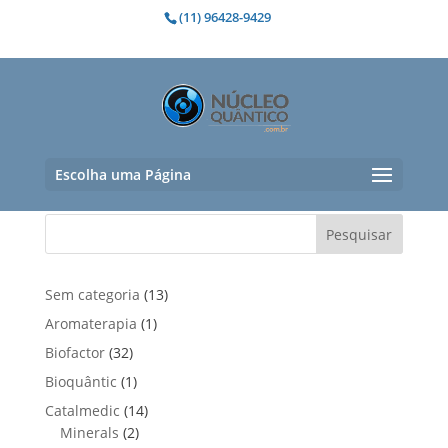
(11) 96428-9429
mosqueta
Nenhum produto foi encontrado para
a sua seleção.
Escolha uma Página
Pesquisar
1
Sem categoria
13
3
1
Aromaterapia
1
p
p
3
Biofactor
32
r
r
2
1
Bioquântic
1
o
o
p
p
d
1
Catalmedic
14
d
r
r
u
2
4
Minerals
2
u
o
o
t