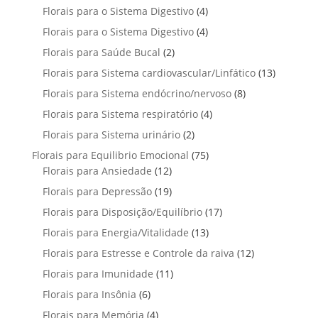
r
t
t
p
u
4
Florais para o Sistema Digestivo
4
d
o
o
o
r
t
p
u
4
Florais para o Sistema Digestivo
d
4
s
s
o
o
r
t
p
u
2
Florais para Saúde Bucal
2
d
s
o
o
r
t
p
u
1
Florais para Sistema cardiovascular/Linfático
d
13
s
o
o
r
t
3
u
8
Florais para Sistema endócrino/nervoso
d
8
s
o
o
p
t
p
u
4
Florais para Sistema respiratório
d
4
s
r
o
r
t
p
u
2
Florais para Sistema urinário
2
o
s
o
o
r
t
p
d
7
Florais para Equilibrio Emocional
75
d
s
o
o
r
u
1
5
Florais para Ansiedade
12
u
d
s
o
t
2
p
t
1
Florais para Depressão
19
u
d
o
p
r
o
9
t
1
Florais para Disposição/Equilíbrio
u
17
s
r
o
s
p
o
7
t
1
Florais para Energia/Vitalidade
o
13
d
r
s
p
o
3
d
u
1
Florais para Estresse e Controle da raiva
o
12
r
s
p
u
t
2
d
1
Florais para Imunidade
11
o
r
t
o
p
u
1
d
6
Florais para Insônia
6
o
o
s
r
t
p
u
p
d
s
4
Florais para Memória
4
o
o