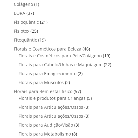
p
p
t
1
Colágeno
1
d
d
o
r
r
o
p
u
3
EORA
37
u
s
o
o
r
t
7
t
2
Fisioquântic
d
21
d
o
o
p
o
1
u
u
2
Fisiotox
25
d
s
r
p
t
t
5
u
1
Fitoquântic
o
19
r
o
o
p
t
9
d
4
Florais e Cosméticos para Beleza
o
46
s
s
r
o
p
u
6
1
Florais e Cosméticos para Pele/Colágeno
d
19
o
r
t
p
9
u
2
Florais para Cabelo/Unhas e Maquiagem
d
22
o
o
r
p
t
2
u
2
Florais para Emagrecimento
d
2
s
o
r
o
p
t
p
u
2
Florais para Músculos
2
d
o
s
r
o
r
t
p
u
d
5
Florais para Bem estar físico
57
o
s
o
o
r
t
u
7
5
Florais e produtos para Crianças
5
d
d
s
o
o
t
p
p
u
3
Florais para Articulações/Ossos
u
3
d
s
o
r
r
t
p
t
3
Florais para Articulações/Ossos
u
3
s
o
o
o
r
o
p
t
3
Florais para Audição/Visão
3
d
d
s
o
s
r
o
p
u
u
8
Florais para Metabolismo
8
d
o
s