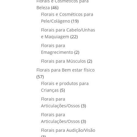
Florais e Cosméticos para
o
s
s
r
o
p
u
4
Beleza
46
d
o
r
t
6
Florais e Cosméticos para
u
d
o
o
p
1
Pele/Colágeno
t
19
u
d
s
r
9
o
Florais para Cabelo/Unhas
t
u
o
p
s
2
e Maquiagem
o
22
t
d
r
2
s
Florais para
o
u
o
p
2
Emagrecimento
s
2
t
d
r
p
2
Florais para Músculos
o
u
2
o
r
p
s
t
Florais para Bem estar físico
d
o
r
o
5
57
u
d
o
s
7
Florais e produtos para
t
u
d
p
5
Crianças
5
o
t
u
r
p
s
Florais para
o
t
o
r
3
Articulações/Ossos
s
3
o
d
o
p
Florais para
s
u
d
r
3
Articulações/Ossos
3
t
u
o
p
Florais para Audição/Visão
o
t
d
r
3
s
3
o