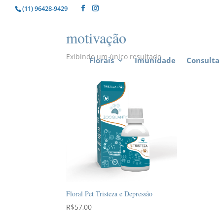
(11) 96428-9429
motivação
Exibindo um único resultado
Florais
Imunidade
Consulta 
Floral Pet Tristeza e Depressão
R$
57,00