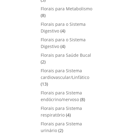
u
o
p
s
Florais para Metabolismo
t
d
r
8
8
o
u
o
p
s
Florais para o Sistema
t
d
r
4
Digestivo
4
o
u
o
p
s
Florais para o Sistema
t
d
r
4
Digestivo
o
4
u
o
p
s
Florais para Saúde Bucal
t
d
r
2
2
o
u
o
p
s
Florais para Sistema
t
d
r
cardiovascular/Linfático
o
u
o
1
13
s
t
d
3
Florais para Sistema
o
u
p
8
endócrino/nervoso
s
8
t
r
p
Florais para Sistema
o
o
r
4
respiratório
s
4
d
o
p
Florais para Sistema
u
d
r
2
urinário
t
2
u
o