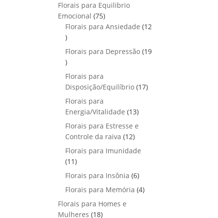
p
o
Florais para Equilibrio
t
d
r
s
7
Emocional
75
o
u
o
5
Florais para Ansiedade
s
12
t
d
1
p
o
u
2
r
Florais para Depressão
s
19
t
p
o
1
o
r
d
9
Florais para
s
o
u
p
1
Disposição/Equilíbrio
17
d
t
r
7
u
Florais para
o
o
p
1
t
Energia/Vitalidade
s
13
d
r
3
o
u
Florais para Estresse e
o
p
s
1
t
Controle da raiva
12
d
r
2
o
Florais para Imunidade
u
o
p
s
1
11
t
d
r
1
o
6
Florais para Insônia
6
u
o
p
s
p
t
4
Florais para Memória
d
4
r
r
o
p
u
Florais para Homes e
o
o
s
r
t
1
Mulheres
d
18
d