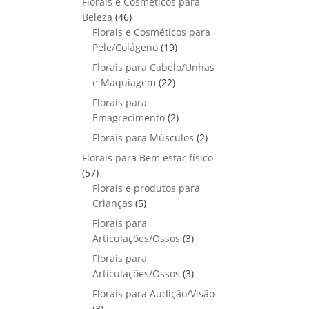
Florais e Cosméticos para
o
s
s
r
o
p
u
4
Beleza
46
d
o
r
t
6
Florais e Cosméticos para
u
d
o
o
p
1
Pele/Colágeno
t
19
u
d
s
r
9
o
Florais para Cabelo/Unhas
t
u
o
p
s
2
e Maquiagem
o
22
t
d
r
2
s
Florais para
o
u
o
p
2
Emagrecimento
s
2
t
d
r
p
2
Florais para Músculos
o
u
2
o
r
p
s
t
Florais para Bem estar físico
d
o
r
o
5
57
u
d
o
s
7
Florais e produtos para
t
u
d
p
5
Crianças
5
o
t
u
r
p
s
Florais para
o
t
o
r
3
Articulações/Ossos
s
3
o
d
o
p
Florais para
s
u
d
r
3
Articulações/Ossos
3
t
u
o
p
Florais para Audição/Visão
o
t
d
r
3
s
3
o