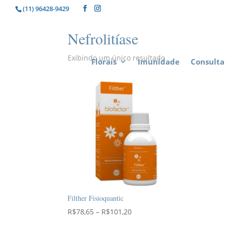
(11) 96428-9429
Nefrolitíase
Exibindo um único resultado
Florais
Imunidade
Consulta 
Filther Fisioquantic
Faixa
R$
78,65
–
R$
101,20
de