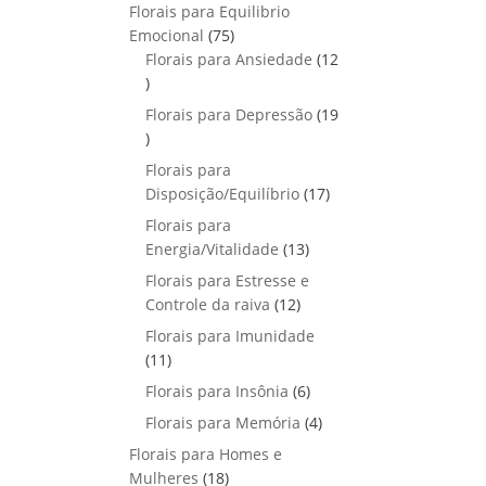
p
o
Florais para Equilibrio
t
d
r
s
7
Emocional
75
o
u
o
5
Florais para Ansiedade
s
12
t
d
1
p
o
u
2
r
Florais para Depressão
s
19
t
p
o
1
o
r
d
9
Florais para
s
o
u
p
1
Disposição/Equilíbrio
17
d
t
r
7
u
Florais para
o
o
p
1
t
Energia/Vitalidade
s
13
d
r
3
o
u
Florais para Estresse e
o
p
s
1
t
Controle da raiva
12
d
r
2
o
Florais para Imunidade
u
o
p
s
1
11
t
d
r
1
o
6
Florais para Insônia
6
u
o
p
s
p
t
4
Florais para Memória
d
4
r
r
o
p
u
Florais para Homes e
o
o
s
r
t
1
Mulheres
d
18
d