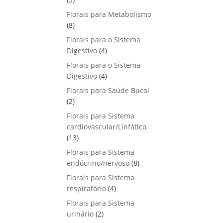
u
o
p
s
Florais para Metabolismo
t
d
r
8
8
o
u
o
p
s
Florais para o Sistema
t
d
r
4
Digestivo
4
o
u
o
p
s
Florais para o Sistema
t
d
r
4
Digestivo
o
4
u
o
p
s
Florais para Saúde Bucal
t
d
r
2
2
o
u
o
p
s
Florais para Sistema
t
d
r
cardiovascular/Linfático
o
u
o
1
13
s
t
d
3
Florais para Sistema
o
u
p
8
endócrino/nervoso
s
8
t
r
p
Florais para Sistema
o
o
r
4
respiratório
s
4
d
o
p
Florais para Sistema
u
d
r
2
urinário
t
2
u
o