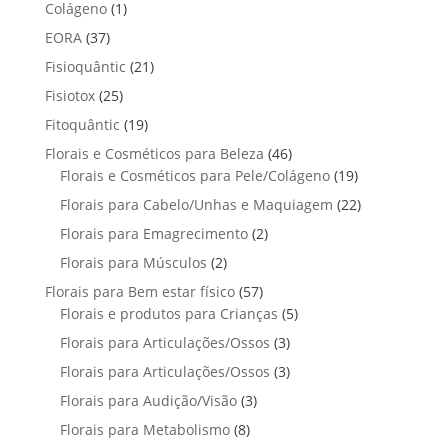
p
p
t
1
Colágeno
1
d
d
o
r
r
o
p
u
3
EORA
37
u
s
o
o
r
t
7
t
2
Fisioquântic
d
21
d
o
o
p
o
1
u
u
2
Fisiotox
25
d
s
r
p
t
t
5
u
1
Fitoquântic
o
19
r
o
o
p
t
9
d
4
Florais e Cosméticos para Beleza
o
46
s
s
r
o
p
u
6
1
Florais e Cosméticos para Pele/Colágeno
d
19
o
r
t
p
9
u
2
Florais para Cabelo/Unhas e Maquiagem
d
22
o
o
r
p
t
2
u
2
Florais para Emagrecimento
d
2
s
o
r
o
p
t
p
u
2
Florais para Músculos
2
d
o
s
r
o
r
t
p
u
d
5
Florais para Bem estar físico
57
o
s
o
o
r
t
u
7
5
Florais e produtos para Crianças
5
d
d
s
o
o
t
p
p
u
3
Florais para Articulações/Ossos
u
3
d
s
o
r
r
t
p
t
3
Florais para Articulações/Ossos
u
3
s
o
o
o
r
o
p
t
3
Florais para Audição/Visão
3
d
d
s
o
s
r
o
p
u
u
8
Florais para Metabolismo
8
d
o
s
r
t
t