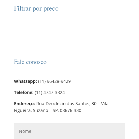
d
d
o
r
o
Filtrar por preço
u
u
s
o
s
t
t
d
o
o
u
s
t
o
s
Fale conosco
Whatsapp:
(11) 96428-9429
Telefone:
(11) 4747-3824
Endereço:
Rua Deoclécio dos Santos, 30 – Vila
Figueira, Suzano – SP, 08676-330