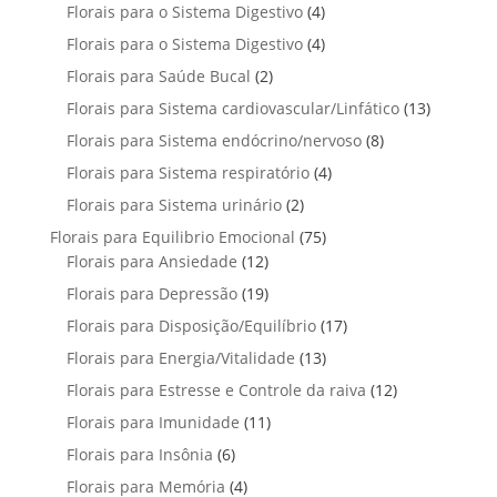
p
u
4
Florais para o Sistema Digestivo
4
d
o
o
o
r
t
p
u
4
Florais para o Sistema Digestivo
d
4
s
s
o
o
r
t
p
u
2
Florais para Saúde Bucal
2
d
s
o
o
r
t
p
u
1
Florais para Sistema cardiovascular/Linfático
d
13
s
o
o
r
t
3
u
8
Florais para Sistema endócrino/nervoso
d
8
s
o
o
p
t
p
u
4
Florais para Sistema respiratório
d
4
s
r
o
r
t
p
u
2
Florais para Sistema urinário
2
o
s
o
o
r
t
p
d
7
Florais para Equilibrio Emocional
75
d
s
o
o
r
u
1
5
Florais para Ansiedade
12
u
d
s
o
t
2
p
t
1
Florais para Depressão
19
u
d
o
p
r
o
9
t
1
Florais para Disposição/Equilíbrio
u
17
s
r
o
s
p
o
7
t
1
Florais para Energia/Vitalidade
o
13
d
r
s
p
o
3
d
u
1
Florais para Estresse e Controle da raiva
o
12
r
s
p
u
t
2
d
1
Florais para Imunidade
11
o
r
t
o
p
u
1
d
6
Florais para Insônia
6
o
o
s
r
t
p
u
p
d
s
4
Florais para Memória
4
o
o
r
t