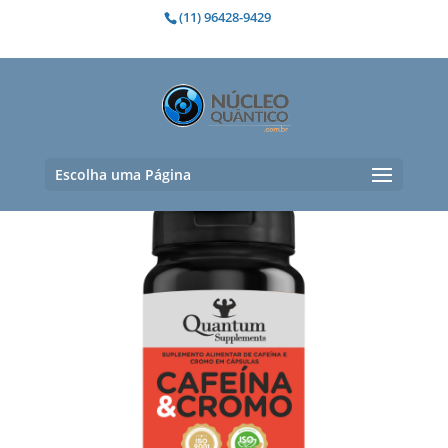
(11) 96428-9429
Perda de peso saudável
Exibindo um único resultado
Escolha uma Página