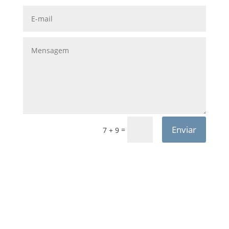
Enviar
=
7 + 9