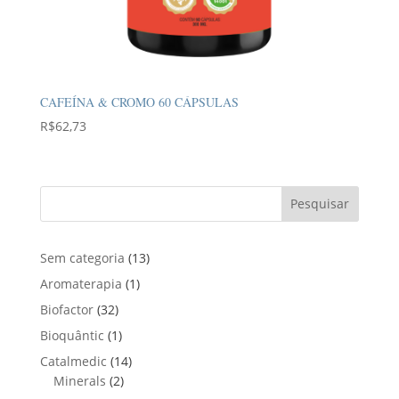
CAFEÍNA & CROMO 60 CÁPSULAS
R$
62,73
Pesquisar
1
Sem categoria
13
3
1
Aromaterapia
1
p
p
3
Biofactor
32
r
r
2
1
Bioquântic
1
o
o
p
p
d
1
Catalmedic
14
d
r
r
u
2
4
Minerals
2
u
o
o
t