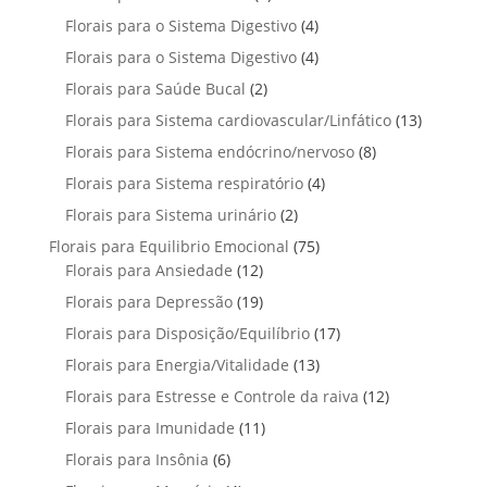
o
s
r
t
t
p
u
4
Florais para o Sistema Digestivo
4
d
o
o
o
r
t
p
u
4
Florais para o Sistema Digestivo
d
4
s
s
o
o
r
t
p
u
2
Florais para Saúde Bucal
2
d
s
o
o
r
t
p
u
1
Florais para Sistema cardiovascular/Linfático
d
13
s
o
o
r
t
3
u
8
Florais para Sistema endócrino/nervoso
d
8
s
o
o
p
t
p
u
4
Florais para Sistema respiratório
d
4
s
r
o
r
t
p
u
2
Florais para Sistema urinário
2
o
s
o
o
r
t
p
d
7
Florais para Equilibrio Emocional
75
d
s
o
o
r
u
1
5
Florais para Ansiedade
12
u
d
s
o
t
2
p
t
1
Florais para Depressão
19
u
d
o
p
r
o
9
t
1
Florais para Disposição/Equilíbrio
u
17
s
r
o
s
p
o
7
t
1
Florais para Energia/Vitalidade
o
13
d
r
s
p
o
3
d
u
1
Florais para Estresse e Controle da raiva
o
12
r
s
p
u
t
2
d
1
Florais para Imunidade
11
o
r
t
o
p
u
1
d
6
Florais para Insônia
6
o
o
s
r
t
p
u
p
d
s