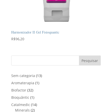
Harmonizador II Gel Fisioquantic
R$
96,20
Pesquisar
1
Sem categoria
13
3
1
Aromaterapia
1
p
p
3
Biofactor
32
r
r
2
1
Bioquântic
1
o
o
p
p
d
1
Catalmedic
14
d
r
r
u
2
4
Minerals
2
u
o