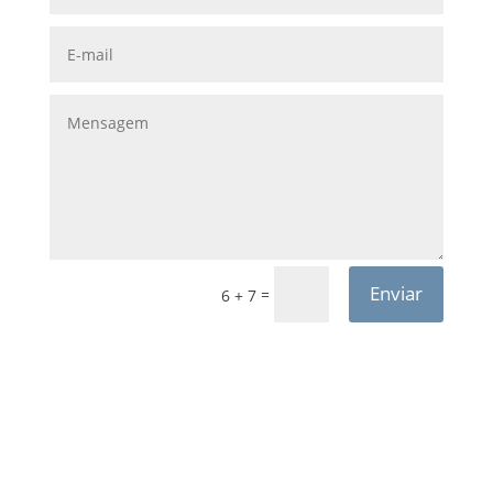
Enviar
=
6 + 7