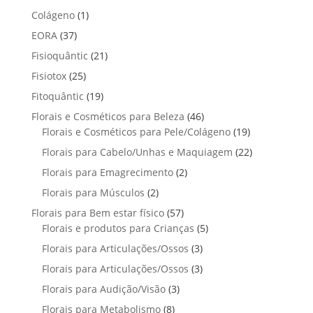
o
t
p
p
t
1
Colágeno
1
d
d
o
r
r
o
p
u
3
EORA
37
u
s
o
o
r
t
7
t
2
Fisioquântic
d
21
d
o
o
p
o
1
u
u
2
Fisiotox
25
d
s
r
p
t
t
5
u
1
Fitoquântic
o
19
r
o
o
p
t
9
d
4
Florais e Cosméticos para Beleza
o
46
s
s
r
o
p
u
6
1
Florais e Cosméticos para Pele/Colágeno
d
19
o
r
t
p
9
u
2
Florais para Cabelo/Unhas e Maquiagem
d
22
o
o
r
p
t
2
u
2
Florais para Emagrecimento
d
2
s
o
r
o
p
t
p
u
2
Florais para Músculos
2
d
o
s
r
o
r
t
p
u
d
5
Florais para Bem estar físico
57
o
s
o
o
r
t
u
7
5
Florais e produtos para Crianças
5
d
d
s
o
o
t
p
p
u
3
Florais para Articulações/Ossos
u
3
d
s
o
r
r
t
p
t
3
Florais para Articulações/Ossos
u
3
s
o
o
o
r
o
p
t
3
Florais para Audição/Visão
3
d
d
s
o
s
r
o
p
u
u
8
Florais para Metabolismo
8
d