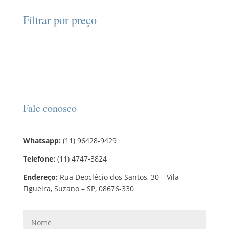
t
p
t
d
d
o
r
o
Filtrar por preço
u
u
s
o
s
t
t
d
o
o
u
s
t
o
s
Fale conosco
Whatsapp:
(11) 96428-9429
Telefone:
(11) 4747-3824
Endereço:
Rua Deoclécio dos Santos, 30 – Vila
Figueira, Suzano – SP, 08676-330