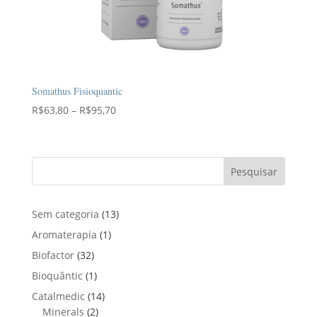
Somathus Fisioquantic
Faixa
R$
63,80
–
R$
95,70
de
preço:
R$63,80
Pesquisar
através
R$95,70
1
Sem categoria
13
3
1
Aromaterapia
1
p
p
3
Biofactor
32
r
r
2
1
Bioquântic
1
o
o
p
p
d
1
Catalmedic
14
d
r
r
u
2
4
Minerals
2
u
o