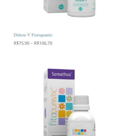
Diátese V Fisioquantic
Faixa
R$
75,90
–
R$
106,70
de
preço:
R$75,90
através
R$106,70