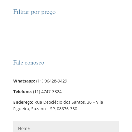
t
p
t
d
d
o
r
o
Filtrar por preço
u
u
s
o
s
t
t
d
o
o
u
s
t
o
s
Fale conosco
Whatsapp:
(11) 96428-9429
Telefone:
(11) 4747-3824
Endereço:
Rua Deoclécio dos Santos, 30 – Vila
Figueira, Suzano – SP, 08676-330