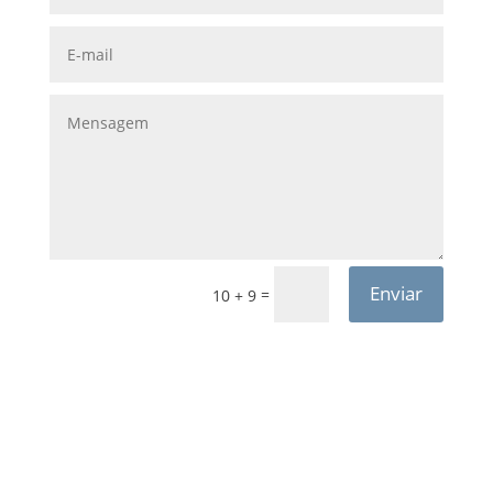
Enviar
=
10 + 9