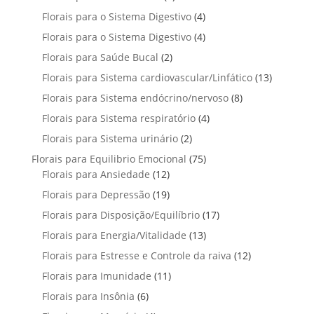
o
s
r
t
t
p
u
4
Florais para o Sistema Digestivo
4
d
o
o
o
r
t
p
u
4
Florais para o Sistema Digestivo
d
4
s
s
o
o
r
t
p
u
2
Florais para Saúde Bucal
2
d
s
o
o
r
t
p
u
1
Florais para Sistema cardiovascular/Linfático
d
13
s
o
o
r
t
3
u
8
Florais para Sistema endócrino/nervoso
d
8
s
o
o
p
t
p
u
4
Florais para Sistema respiratório
d
4
s
r
o
r
t
p
u
2
Florais para Sistema urinário
2
o
s
o
o
r
t
p
d
7
Florais para Equilibrio Emocional
75
d
s
o
o
r
u
1
5
Florais para Ansiedade
12
u
d
s
o
t
2
p
t
1
Florais para Depressão
19
u
d
o
p
r
o
9
t
1
Florais para Disposição/Equilíbrio
u
17
s
r
o
s
p
o
7
t
1
Florais para Energia/Vitalidade
o
13
d
r
s
p
o
3
d
u
1
Florais para Estresse e Controle da raiva
o
12
r
s
p
u
t
2
d
1
Florais para Imunidade
11
o
r
t
o
p
u
1
d
6
Florais para Insônia
6
o
o
s
r
t
p
u
p
d
s