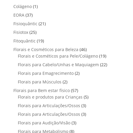
o
t
p
p
t
1
Colágeno
1
d
d
o
r
r
o
p
u
3
EORA
37
u
s
o
o
r
t
7
t
2
Fisioquântic
d
21
d
o
o
p
o
1
u
u
2
Fisiotox
25
d
s
r
p
t
t
5
u
1
Fitoquântic
o
19
r
o
o
p
t
9
d
4
Florais e Cosméticos para Beleza
o
46
s
s
r
o
p
u
6
1
Florais e Cosméticos para Pele/Colágeno
d
19
o
r
t
p
9
u
2
Florais para Cabelo/Unhas e Maquiagem
d
22
o
o
r
p
t
2
u
2
Florais para Emagrecimento
d
2
s
o
r
o
p
t
p
u
2
Florais para Músculos
2
d
o
s
r
o
r
t
p
u
d
5
Florais para Bem estar físico
57
o
s
o
o
r
t
u
7
5
Florais e produtos para Crianças
5
d
d
s
o
o
t
p
p
u
3
Florais para Articulações/Ossos
u
3
d
s
o
r
r
t
p
t
3
Florais para Articulações/Ossos
u
3
s
o
o
o
r
o
p
t
3
Florais para Audição/Visão
3
d
d
s
o
s
r
o
p
u
u
8
Florais para Metabolismo
8
d