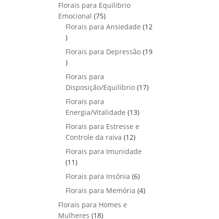
p
o
Florais para Equilibrio
t
d
r
s
7
Emocional
75
o
u
o
5
Florais para Ansiedade
s
12
t
d
1
p
o
u
2
r
Florais para Depressão
s
19
t
p
o
1
o
r
d
9
Florais para
s
o
u
p
1
Disposição/Equilíbrio
17
d
t
r
7
u
Florais para
o
o
p
1
t
Energia/Vitalidade
s
13
d
r
3
o
u
Florais para Estresse e
o
p
s
1
t
Controle da raiva
12
d
r
2
o
Florais para Imunidade
u
o
p
s
1
11
t
d
r
1
o
6
Florais para Insônia
6
u
o
p
s
p
t
4
Florais para Memória
d
4
r
r
o
p
u
Florais para Homes e
o
o
s
r
t
1
Mulheres
d
18
d