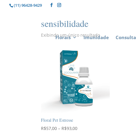
(11) 96428-9429
sensibilidade
Exibindo um único resultado
Florais
Imunidade
Consulta 
Floral Pet Estresse
Faixa
R$
57,00
–
R$
93,00
de