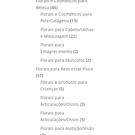
Florais e Cosméticos para
o
s
s
r
o
p
u
4
Beleza
46
d
o
r
t
6
Florais e Cosméticos para
u
d
o
o
p
1
Pele/Colágeno
t
19
u
d
s
r
9
o
Florais para Cabelo/Unhas
t
u
o
p
s
2
e Maquiagem
o
22
t
d
r
2
s
Florais para
o
u
o
p
2
Emagrecimento
s
2
t
d
r
p
2
Florais para Músculos
o
u
2
o
r
p
s
t
Florais para Bem estar físico
d
o
r
o
5
57
u
d
o
s
7
Florais e produtos para
t
u
d
p
5
Crianças
5
o
t
u
r
p
s
Florais para
o
t
o
r
3
Articulações/Ossos
s
3
o
d
o
p
Florais para
s
u
d
r
3
Articulações/Ossos
3
t
u
o
p
Florais para Audição/Visão
o
t
d
r
3
s
3
o