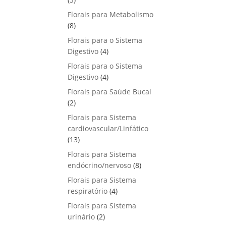
u
o
p
s
Florais para Metabolismo
t
d
r
8
8
o
u
o
p
s
Florais para o Sistema
t
d
r
4
Digestivo
4
o
u
o
p
s
Florais para o Sistema
t
d
r
4
Digestivo
o
4
u
o
p
s
Florais para Saúde Bucal
t
d
r
2
2
o
u
o
p
s
Florais para Sistema
t
d
r
cardiovascular/Linfático
o
u
o
1
13
s
t
d
3
Florais para Sistema
o
u
p
8
endócrino/nervoso
s
8
t
r
p
Florais para Sistema
o
o
r
4
respiratório
s
4
d
o
p
Florais para Sistema
u
d
r
2
urinário
t
2
u
o