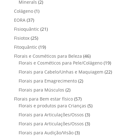
2
4
Minerals
2
u
o
o
t
p
p
t
1
Colágeno
1
d
d
o
r
r
o
p
u
3
EORA
37
u
s
o
o
r
t
7
t
2
Fisioquântic
d
21
d
o
o
p
o
1
u
u
2
Fisiotox
25
d
s
r
p
t
t
5
u
1
Fitoquântic
o
19
r
o
o
p
t
9
d
4
Florais e Cosméticos para Beleza
o
46
s
s
r
o
p
u
6
1
Florais e Cosméticos para Pele/Colágeno
d
19
o
r
t
p
9
u
2
Florais para Cabelo/Unhas e Maquiagem
d
22
o
o
r
p
t
2
u
2
Florais para Emagrecimento
d
2
s
o
r
o
p
t
p
u
2
Florais para Músculos
2
d
o
s
r
o
r
t
p
u
d
5
Florais para Bem estar físico
57
o
s
o
o
r
t
u
7
5
Florais e produtos para Crianças
5
d
d
s
o
o
t
p
p
u
3
Florais para Articulações/Ossos
u
3
d
s
o
r
r
t
p
t
3
Florais para Articulações/Ossos
u
3
s
o
o
o
r
o
p
t
3
Florais para Audição/Visão
3
d
d
s
o
s
r
o