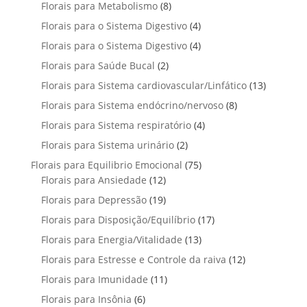
p
u
u
8
Florais para Metabolismo
8
d
o
s
r
t
t
p
u
4
Florais para o Sistema Digestivo
4
d
o
o
o
r
t
p
u
4
Florais para o Sistema Digestivo
d
4
s
s
o
o
r
t
p
u
2
Florais para Saúde Bucal
2
d
s
o
o
r
t
p
u
1
Florais para Sistema cardiovascular/Linfático
d
13
s
o
o
r
t
3
u
8
Florais para Sistema endócrino/nervoso
d
8
s
o
o
p
t
p
u
4
Florais para Sistema respiratório
d
4
s
r
o
r
t
p
u
2
Florais para Sistema urinário
2
o
s
o
o
r
t
p
d
7
Florais para Equilibrio Emocional
75
d
s
o
o
r
u
1
5
Florais para Ansiedade
12
u
d
s
o
t
2
p
t
1
Florais para Depressão
19
u
d
o
p
r
o
9
t
1
Florais para Disposição/Equilíbrio
u
17
s
r
o
s
p
o
7
t
1
Florais para Energia/Vitalidade
o
13
d
r
s
p
o
3
d
u
1
Florais para Estresse e Controle da raiva
o
12
r
s
p
u
t
2
d
1
Florais para Imunidade
11
o
r
t
o
p
u
1
d
6
Florais para Insônia
6
o
o
s
r
t