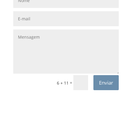
Enviar
=
6 + 11