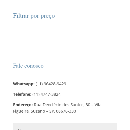
o
s
s
o
t
p
t
d
d
o
r
o
Filtrar por preço
u
u
s
o
s
t
t
d
o
o
u
s
t
o
s
Fale conosco
Whatsapp:
(11) 96428-9429
Telefone:
(11) 4747-3824
Endereço:
Rua Deoclécio dos Santos, 30 – Vila
Figueira, Suzano – SP, 08676-330