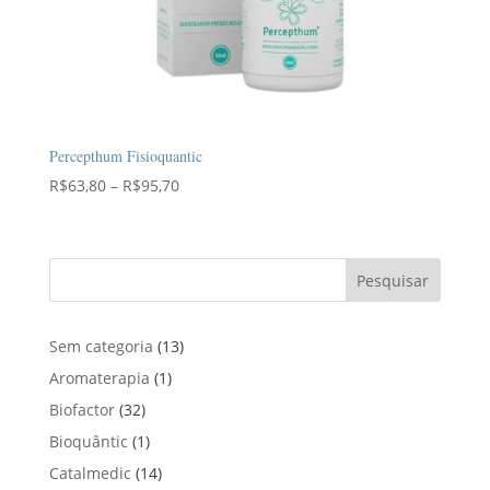
Percepthum Fisioquantic
Faixa
R$
63,80
–
R$
95,70
de
preço:
R$63,80
Pesquisar
através
R$95,70
1
Sem categoria
13
3
1
Aromaterapia
1
p
p
3
Biofactor
32
r
r
2
1
Bioquântic
1
o
o
p
p
d
1
Catalmedic
14
d
r
r
u