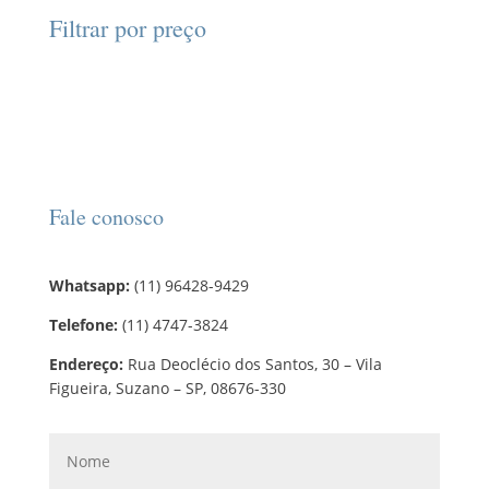
d
d
o
r
o
Filtrar por preço
u
u
s
o
s
t
t
d
o
o
u
s
t
o
s
Fale conosco
Whatsapp:
(11) 96428-9429
Telefone:
(11) 4747-3824
Endereço:
Rua Deoclécio dos Santos, 30 – Vila
Figueira, Suzano – SP, 08676-330