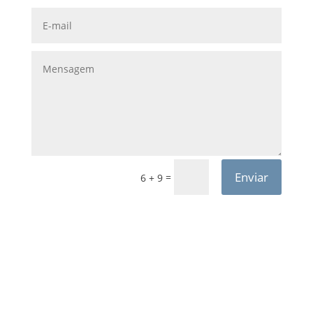
Enviar
=
6 + 9