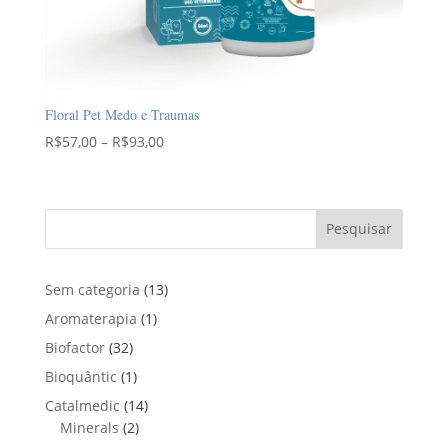
Floral Pet Medo e Traumas
Faixa
R$
57,00
–
R$
93,00
de
preço:
R$57,00
Pesquisar
através
R$93,00
1
Sem categoria
13
3
1
Aromaterapia
1
p
p
3
Biofactor
32
r
r
2
1
Bioquântic
1
o
o
p
p
d
1
Catalmedic
14
d
r
r
u
2
4
Minerals
2
u
o
o
t