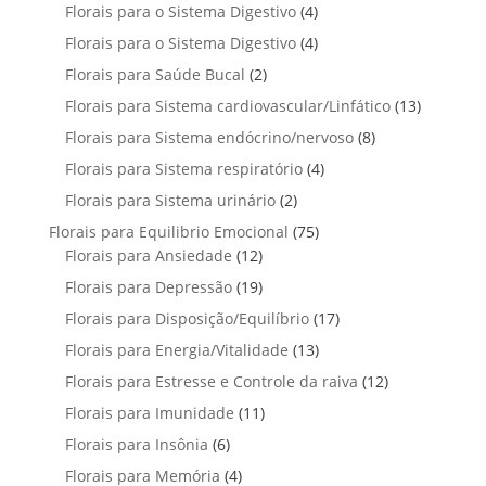
p
u
4
Florais para o Sistema Digestivo
4
d
o
o
o
r
t
p
u
4
Florais para o Sistema Digestivo
d
4
s
s
o
o
r
t
p
u
2
Florais para Saúde Bucal
2
d
s
o
o
r
t
p
u
1
Florais para Sistema cardiovascular/Linfático
d
13
s
o
o
r
t
3
u
8
Florais para Sistema endócrino/nervoso
d
8
s
o
o
p
t
p
u
4
Florais para Sistema respiratório
d
4
s
r
o
r
t
p
u
2
Florais para Sistema urinário
2
o
s
o
o
r
t
p
d
7
Florais para Equilibrio Emocional
75
d
s
o
o
r
u
1
5
Florais para Ansiedade
12
u
d
s
o
t
2
p
t
1
Florais para Depressão
19
u
d
o
p
r
o
9
t
1
Florais para Disposição/Equilíbrio
u
17
s
r
o
s
p
o
7
t
1
Florais para Energia/Vitalidade
o
13
d
r
s
p
o
3
d
u
1
Florais para Estresse e Controle da raiva
o
12
r
s
p
u
t
2
d
1
Florais para Imunidade
11
o
r
t
o
p
u
1
d
6
Florais para Insônia
6
o
o
s
r
t
p
u
p
d
s
4
Florais para Memória
4
o
o
r
t