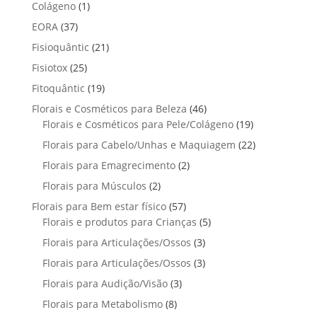
p
p
t
1
Colágeno
1
d
d
o
r
r
o
p
u
3
EORA
37
u
s
o
o
r
t
7
t
2
Fisioquântic
d
21
d
o
o
p
o
1
u
u
2
Fisiotox
25
d
s
r
p
t
t
5
u
1
Fitoquântic
o
19
r
o
o
p
t
9
d
4
Florais e Cosméticos para Beleza
o
46
s
s
r
o
p
u
6
1
Florais e Cosméticos para Pele/Colágeno
d
19
o
r
t
p
9
u
2
Florais para Cabelo/Unhas e Maquiagem
d
22
o
o
r
p
t
2
u
2
Florais para Emagrecimento
d
2
s
o
r
o
p
t
p
u
2
Florais para Músculos
2
d
o
s
r
o
r
t
p
u
d
5
Florais para Bem estar físico
57
o
s
o
o
r
t
u
7
5
Florais e produtos para Crianças
5
d
d
s
o
o
t
p
p
u
3
Florais para Articulações/Ossos
u
3
d
s
o
r
r
t
p
t
3
Florais para Articulações/Ossos
u
3
s
o
o
o
r
o
p
t
3
Florais para Audição/Visão
3
d
d
s
o
s
r
o
p
u
u
8
Florais para Metabolismo
8
d
o
s
r
t
t