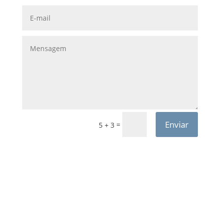
Enviar
=
5 + 3