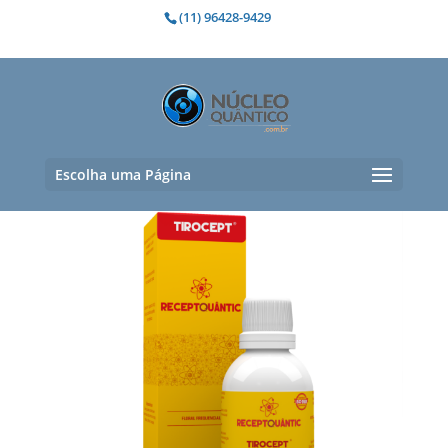
(11) 96428-9429
solidão
Exibindo um único resultado
Escolha uma Página