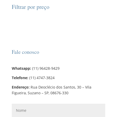
d
d
o
r
o
Filtrar por preço
u
u
s
o
s
t
t
d
o
o
u
s
t
o
s
Fale conosco
Whatsapp:
(11) 96428-9429
Telefone:
(11) 4747-3824
Endereço:
Rua Deoclécio dos Santos, 30 – Vila
Figueira, Suzano – SP, 08676-330