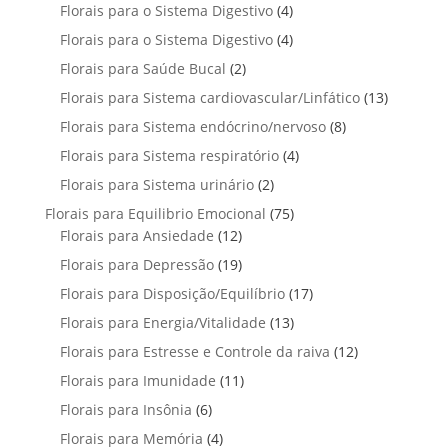
p
u
4
Florais para o Sistema Digestivo
4
d
o
o
o
r
t
p
u
4
Florais para o Sistema Digestivo
d
4
s
s
o
o
r
t
p
u
2
Florais para Saúde Bucal
2
d
s
o
o
r
t
p
u
1
Florais para Sistema cardiovascular/Linfático
d
13
s
o
o
r
t
3
u
8
Florais para Sistema endócrino/nervoso
d
8
s
o
o
p
t
p
u
4
Florais para Sistema respiratório
d
4
s
r
o
r
t
p
u
2
Florais para Sistema urinário
2
o
s
o
o
r
t
p
d
7
Florais para Equilibrio Emocional
75
d
s
o
o
r
u
1
5
Florais para Ansiedade
12
u
d
s
o
t
2
p
t
1
Florais para Depressão
19
u
d
o
p
r
o
9
t
1
Florais para Disposição/Equilíbrio
u
17
s
r
o
s
p
o
7
t
1
Florais para Energia/Vitalidade
o
13
d
r
s
p
o
3
d
u
1
Florais para Estresse e Controle da raiva
o
12
r
s
p
u
t
2
d
1
Florais para Imunidade
11
o
r
t
o
p
u
1
d
6
Florais para Insônia
6
o
o
s
r
t
p
u
p
d
s
4
Florais para Memória
4
o
o
r
t