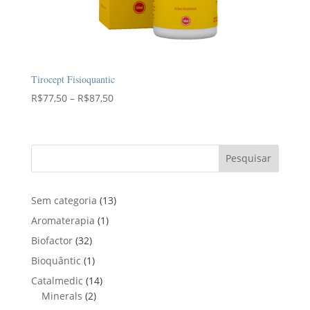
Tirocept Fisioquantic
Faixa
R$
77,50
–
R$
87,50
de
preço:
R$77,50
Pesquisar
através
R$87,50
1
Sem categoria
13
3
1
Aromaterapia
1
p
p
3
Biofactor
32
r
r
2
1
Bioquântic
1
o
o
p
p
d
1
Catalmedic
14
d
r
r
u
2
4
Minerals
2
u
o
o
t