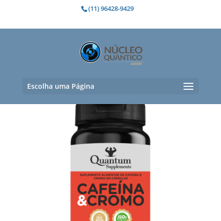
(11) 96428-9429
Suplemento para energia
Mostrando todos os 2 resultados
Escolha uma Página