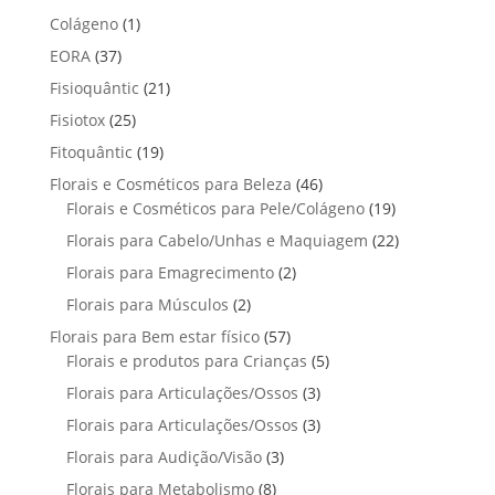
o
t
p
p
t
1
Colágeno
1
d
d
o
r
r
o
p
u
3
EORA
37
u
s
o
o
r
t
7
t
2
Fisioquântic
d
21
d
o
o
p
o
1
u
u
2
Fisiotox
25
d
s
r
p
t
t
5
u
1
Fitoquântic
o
19
r
o
o
p
t
9
d
4
Florais e Cosméticos para Beleza
o
46
s
s
r
o
p
u
6
1
Florais e Cosméticos para Pele/Colágeno
d
19
o
r
t
p
9
u
2
Florais para Cabelo/Unhas e Maquiagem
d
22
o
o
r
p
t
2
u
2
Florais para Emagrecimento
d
2
s
o
r
o
p
t
p
u
2
Florais para Músculos
2
d
o
s
r
o
r
t
p
u
d
5
Florais para Bem estar físico
57
o
s
o
o
r
t
u
7
5
Florais e produtos para Crianças
5
d
d
s
o
o
t
p
p
u
3
Florais para Articulações/Ossos
u
3
d
s
o
r
r
t
p
t
3
Florais para Articulações/Ossos
u
3
s
o
o
o
r
o
p
t
3
Florais para Audição/Visão
3
d
d
s
o
s
r
o
p
u
u
8
Florais para Metabolismo
8
d