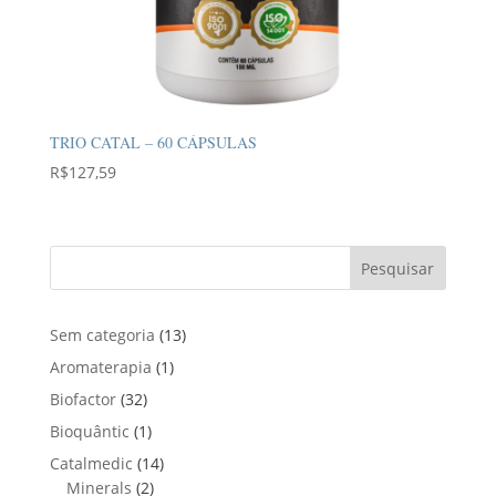
TRIO CATAL – 60 CÁPSULAS
R$
127,59
Pesquisar
1
Sem categoria
13
3
1
Aromaterapia
1
p
p
3
Biofactor
32
r
r
2
1
Bioquântic
1
o
o
p
p
d
1
Catalmedic
14
d
r
r
u
2
4
Minerals
2
u
o