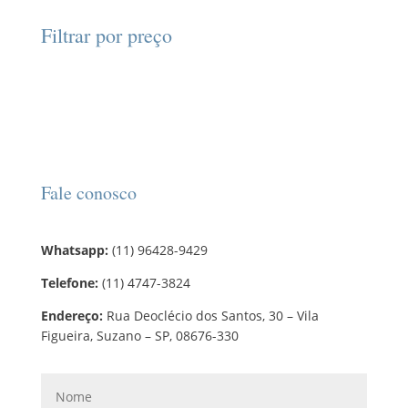
t
p
t
d
d
o
r
o
Filtrar por preço
u
u
s
o
s
t
t
d
o
o
u
s
t
o
s
Fale conosco
Whatsapp:
(11) 96428-9429
Telefone:
(11) 4747-3824
Endereço:
Rua Deoclécio dos Santos, 30 – Vila
Figueira, Suzano – SP, 08676-330