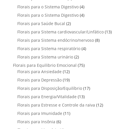
o
s
r
t
t
p
u
4
Florais para o Sistema Digestivo
4
d
o
o
o
r
t
p
u
4
Florais para o Sistema Digestivo
d
4
s
s
o
o
r
t
p
u
2
Florais para Saúde Bucal
2
d
s
o
o
r
t
p
u
1
Florais para Sistema cardiovascular/Linfático
d
13
s
o
o
r
t
3
u
8
Florais para Sistema endócrino/nervoso
d
8
s
o
o
p
t
p
u
4
Florais para Sistema respiratório
d
4
s
r
o
r
t
p
u
2
Florais para Sistema urinário
2
o
s
o
o
r
t
p
d
7
Florais para Equilibrio Emocional
75
d
s
o
o
r
u
1
5
Florais para Ansiedade
12
u
d
s
o
t
2
p
t
1
Florais para Depressão
19
u
d
o
p
r
o
9
t
1
Florais para Disposição/Equilíbrio
u
17
s
r
o
s
p
o
7
t
1
Florais para Energia/Vitalidade
o
13
d
r
s
p
o
3
d
u
1
Florais para Estresse e Controle da raiva
o
12
r
s
p
u
t
2
d
1
Florais para Imunidade
11
o
r
t
o
p
u
1
d
6
Florais para Insônia
6
o
o
s
r
t
p
u
p
d
s