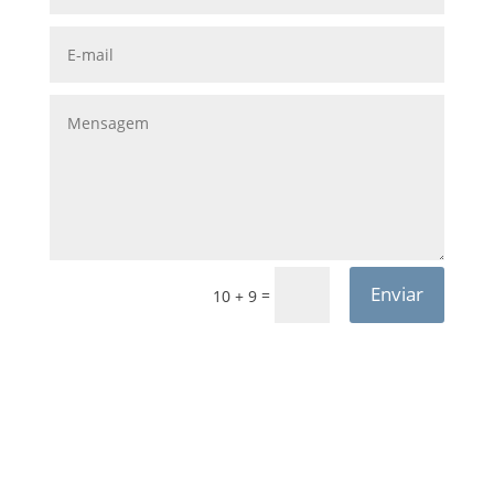
Enviar
=
10 + 9