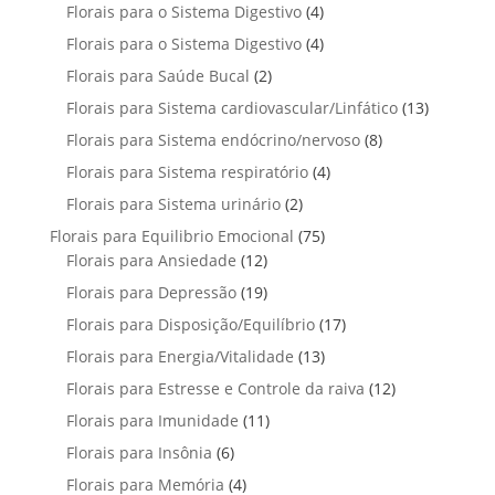
p
u
4
Florais para o Sistema Digestivo
4
d
o
o
o
r
t
p
u
4
Florais para o Sistema Digestivo
d
4
s
s
o
o
r
t
p
u
2
Florais para Saúde Bucal
2
d
s
o
o
r
t
p
u
1
Florais para Sistema cardiovascular/Linfático
d
13
s
o
o
r
t
3
u
8
Florais para Sistema endócrino/nervoso
d
8
s
o
o
p
t
p
u
4
Florais para Sistema respiratório
d
4
s
r
o
r
t
p
u
2
Florais para Sistema urinário
2
o
s
o
o
r
t
p
d
7
Florais para Equilibrio Emocional
75
d
s
o
o
r
u
1
5
Florais para Ansiedade
12
u
d
s
o
t
2
p
t
1
Florais para Depressão
19
u
d
o
p
r
o
9
t
1
Florais para Disposição/Equilíbrio
u
17
s
r
o
s
p
o
7
t
1
Florais para Energia/Vitalidade
o
13
d
r
s
p
o
3
d
u
1
Florais para Estresse e Controle da raiva
o
12
r
s
p
u
t
2
d
1
Florais para Imunidade
11
o
r
t
o
p
u
1
d
6
Florais para Insônia
6
o
o
s
r
t
p
u
p
d
s
4
Florais para Memória
4
o
o
r
t