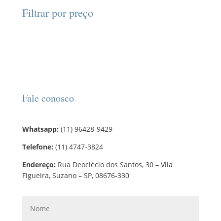
d
d
o
r
o
Filtrar por preço
u
u
s
o
s
t
t
d
o
o
u
s
t
o
s
Fale conosco
Whatsapp:
(11) 96428-9429
Telefone:
(11) 4747-3824
Endereço:
Rua Deoclécio dos Santos, 30 – Vila
Figueira, Suzano – SP, 08676-330