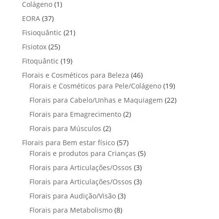
p
p
t
1
Colágeno
1
d
d
o
r
r
o
p
u
3
EORA
37
u
s
o
o
r
t
7
t
2
Fisioquântic
d
21
d
o
o
p
o
1
u
u
2
Fisiotox
25
d
s
r
p
t
t
5
u
1
Fitoquântic
o
19
r
o
o
p
t
9
d
4
Florais e Cosméticos para Beleza
o
46
s
s
r
o
p
u
6
1
Florais e Cosméticos para Pele/Colágeno
d
19
o
r
t
p
9
u
2
Florais para Cabelo/Unhas e Maquiagem
d
22
o
o
r
p
t
2
u
2
Florais para Emagrecimento
d
2
s
o
r
o
p
t
p
u
2
Florais para Músculos
2
d
o
s
r
o
r
t
p
u
d
5
Florais para Bem estar físico
57
o
s
o
o
r
t
u
7
5
Florais e produtos para Crianças
5
d
d
s
o
o
t
p
p
u
3
Florais para Articulações/Ossos
u
3
d
s
o
r
r
t
p
t
3
Florais para Articulações/Ossos
u
3
s
o
o
o
r
o
p
t
3
Florais para Audição/Visão
3
d
d
s
o
s
r
o
p
u
u
8
Florais para Metabolismo
8
d
o
s
r
t
t