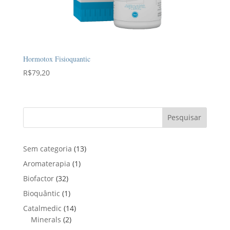
Hormotox Fisioquantic
R$
79,20
Pesquisar
1
Sem categoria
13
3
1
Aromaterapia
1
p
p
3
Biofactor
32
r
r
2
1
Bioquântic
1
o
o
p
p
d
1
Catalmedic
14
d
r
r
u
2
4
Minerals
2
u
o
o
t