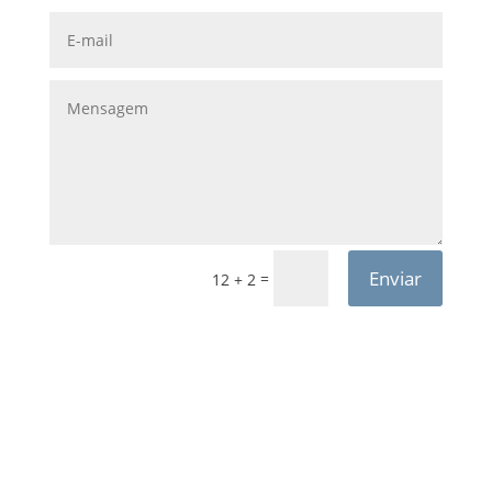
Enviar
=
12 + 2